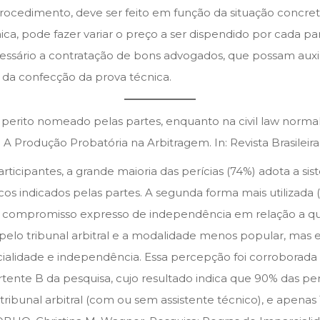
procedimento, deve ser feito em função da situação concre
 pode fazer variar o preço a ser dispendido por cada parte,
essário a contratação de bons advogados, que possam auxili
da confecção da prova técnica.
erito nomeado pelas partes, enquanto na civil law norma
rodução Probatória na Arbitragem. In: Revista Brasileira d
icipantes, a grande maioria das perícias (74%) adota a sist
icos indicados pelas partes. A segunda forma mais utilizada 
sem compromisso expresso de independência em relação a q
 pelo tribunal arbitral e a modalidade menos popular, mas ex
ialidade e independência. Essa percepção foi corroborada 
ente B da pesquisa, cujo resultado indica que 90% das per
tribunal arbitral (com ou sem assistente técnico), e apena