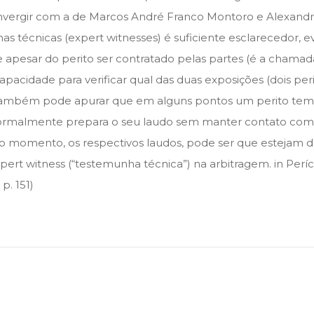
er convergir com a de Marcos André Franco Montoro e Alexan
 técnicas (expert witnesses) é suficiente esclarecedor, ev
 apesar do perito ser contratado pelas partes (é a chamada
pacidade para verificar qual das duas exposições (dois peri
o também pode apurar que em alguns pontos um perito tem 
ormalmente prepara o seu laudo sem manter contato com o 
 momento, os respectivos laudos, pode ser que estejam de
expert witness (“testemunha técnica”) na arbitragem. in Per
p. 151)