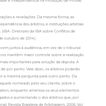
lidade e Independência na Produção de Provas
eações e revelações. Da mesma forma, as
endência dos árbitros, e instituições arbitrais
 (IBA. Diretrizes da IBA sobre Conflitos de
de outubro de 2014.)
em juntos à audiência, em vez de o tribunal
bitros mantêm maior controle sobre a realização
ais importantes para solução da disputa. A
 por perito. Vale dizer, os árbitros poderão
ir a mesma pergunta para outro perito. Da
quele nomeado pelo seu cliente, sobre o
ination, enquanto ameniza os seus elementos
gados e aumentando o dos árbitros que, por
l, Revista Brasileira de Arbitragem, 2006, Vol.