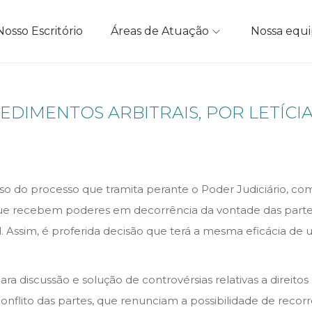
Nosso Escritório
Áreas de Atuação
Nossa equ
EDIMENTOS ARBITRAIS, POR LETÍCI
 do processo que tramita perante o Poder Judiciário, com 
ue recebem poderes em decorrência da vontade das partes 
al. Assim, é proferida decisão que terá a mesma eficácia de
ra discussão e solução de controvérsias relativas a direitos 
nflito das partes, que renunciam a possibilidade de recor