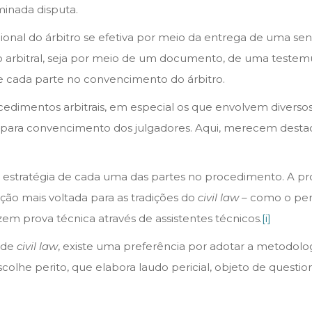
inada disputa.
icional do árbitro se efetiva por meio da entrega de uma se
 arbitral, seja por meio de um documento, de uma testemunh
 cada parte no convencimento do árbitro.
imentos arbitrais, em especial os que envolvem diversos p
ca para convencimento dos julgadores. Aqui, merecem dest
a na estratégia de cada uma das partes no procedimento. A p
ção mais voltada para as tradições do
civil law
– como o peri
em prova técnica através de assistentes técnicos.
[i]
, de
civil law
, existe uma preferência por adotar a metodologi
 escolhe perito, que elabora laudo pericial, objeto de quest