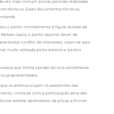
da vez mais comum provas periciais realizadas
res técnicos. Esses documentos técnicos,
demanda.
tes, o perito normalmente é figura dotada de
Nesses casos, o perito assume dever de
racterizar conflito de interesses, citam-se aqui
l, muito utilizada pelos árbitros e peritos
s pessoa que tenha opinião técnica semelhante
cos já apresentados.
que os árbitros ouçam os assistentes das
mento, conta-se com a participação ativa das
ibunal arbitral, destinatário da prova, a formar