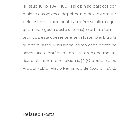
III Issue 10) p. 104 – 109). Tal opinião parec
maioria das vezes o depoimento das testemunhas
pelo sistema tradicional. Também se afirma que
quem não gosta deste sistema), o árbitro tem ca
técnicos, está coerente e sem furos. O árbitr
que tem razão. Mais ainda, como cada perito n
adversários), então ao apresentarem, no mesmo
fica praticamente resolvida (…)”. (O perito e a 
FIGUEIREDO, Flavio Fernando de (coord.), 2012, 
S
T
F
a
l
Related Posts