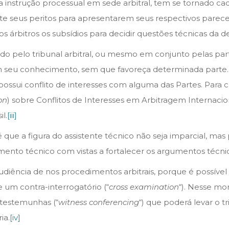
da instrução processual em sede arbitral, tem se tornado ca
e seus peritos para apresentarem seus respectivos parece
s árbitros os subsídios para decidir questões técnicas da 
o pelo tribunal arbitral, ou mesmo em conjunto pelas par
 seu conhecimento, sem que favoreça determinada parte. 
possui conflito de interesses com alguma das Partes. Para ca
on
) sobre Conflitos de Interesses em Arbitragem Internaciona
l.
[iii]
que a figura do assistente técnico não seja imparcial, ma
umento técnico com vistas a fortalecer os argumentos técni
iência de nos procedimentos arbitrais, porque é possível 
 um contra-interrogatório (“
cross examination
“). Nesse mo
testemunhas (“
witness conferencing
“) que poderá levar o tr
ia.
[iv]