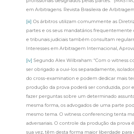
profissionais designados pelas partes.” (MAST
em Arbitragens. Revista Brasileira de Arbitragem, n
[iii]
Os árbitros utilizam comummente as Diretr
partes e os seus mandatários frequentemente con
e tribunais judiciais também consultam regularm
Interesses em Arbitragem Internacional, Aprova
[iv]
Segundo Alex Wilbraham: “Com o witness con
ser obrigado a ouvi-los separadamente, isolados
do cross-examination e podem dedicar mais tem
produção da prova poderá ser conduzida, por ex
fazer perguntas sobre um determinado assunto 
mesma forma, os advogados de uma parte poder
mesmo tema. O witness conferencing tenta mant
adversariais. O controle da produção da prova
sua vez, têm desta forma maior liberdade para c