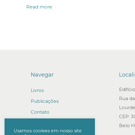
o
Read more
s
o
b
r
e
j
o
Navegar
Local
r
n
Edifíc
Livros
a
Rua da 
Publicações
d
Lourde
a
Contato
CEP: 3
d
Trabalhe conosco
Belo H
e
Usamos cookies em nosso site