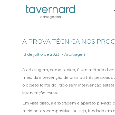
A PROVA TÉCNICA NOS PROC
.
P
P
1
13 de julho de 2023
Arbitragem
o
o
3
s
s
d
A arbitragem, como sabido, é um método diverso
t
t
e
meio da intervenção de uma ou três pessoas q
e
e
j
o objeto fonte do litígio sem intervenção estat
d
d
u
intervenção estatal.
o
i
l
Em vista disso, a arbitragem é aparato privado pa
n
n
h
meio heterocompositivo, ou seja, fundado em co