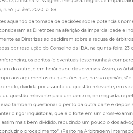
ROBUO, Christina M. Wagner. Pesquisa: Regras de Imparcia
. 67, jul./set. 2020, p. 68
izes aquando da tomada de decisões sobre potenciais nom
sideram as Diretrizes na aferição da imparcialidade e indep
ente as Diretrizes ao decidirem sobre a recusa de árbitros.
das por resolução do Conselho da IBA, na quinta-feira, 23 
ferencing, os peritos (e eventuais testemunhas) comparec
 um do outro, e em horários ou dias diversos. Assim, os ár
po aos argumentos ou questões que, na sua opinião, são m
emplo, dividida por assunto ou questão relevante, em vez de
ou questão relevante para um perito e, em seguida, repet
ão também questionar o perito da outra parte e depois a
er o rigor inquisitorial, que é o forte em um cross-exam
 é assim mais bem dividido, reduzindo um pouco o dos advo
onduzir o procedimento”. (Perito na Arbitragem Internaciona