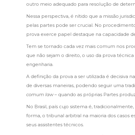
o
outro meio adequado para resolução de determ
d
Nessa perspectiva, é nítido que a missão jurisd
e
pelas partes pode ser crucial. No procedimento
2
prova exerce papel destaque na capacidade de
0
2
Tem se tornado cada vez mais comum nos proced
3
que não sejam o direito, o uso da prova técni
engenharia.
A definição da prova a ser utilizada é decisiv
de diversas maneiras, podendo seguir uma tradi
comum law
– quando as próprias Partes produz
No Brasil, país cujo sistema é, tradicionalmente
forma, o tribunal arbitral na maioria dos casos
seus assistentes técnicos.