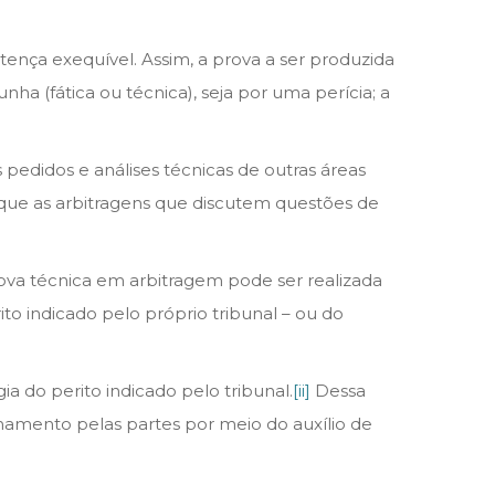
ntença exequível. Assim, a prova a ser produzida
a (fática ou técnica), seja por uma perícia; a
edidos e análises técnicas de outras áreas
aque as arbitragens que discutem questões de
rova técnica em arbitragem pode ser realizada
to indicado pelo próprio tribunal – ou do
a do perito indicado pelo tribunal.
[ii]
Dessa
ionamento pelas partes por meio do auxílio de