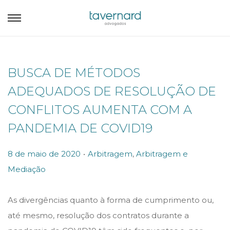
BUSCA DE MÉTODOS
ADEQUADOS DE RESOLUÇÃO DE
CONFLITOS AUMENTA COM A
PANDEMIA DE COVID19
.
P
P
8 de maio de 2020
Arbitragem
,
Arbitragem e
o
o
Mediação
s
s
t
t
As divergências quanto à forma de cumprimento ou,
e
e
até mesmo, resolução dos contratos durante a
d
d