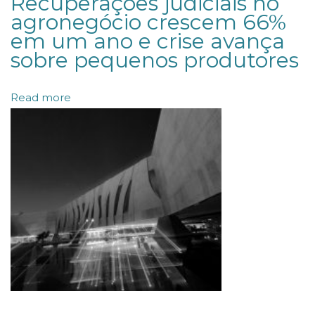
Recuperações judiciais no
Á
agronegócio crescem 66%
L
em um ano e crise avança
C
sobre pequenos produtores
U
L
Read more
O
D
A
S
C
O
N
T
R
I