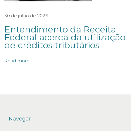
A
I
30 de julho de 2026
S
Entendimento da Receita
.
Federal acerca da utilização
S
de créditos tributários
H
O
Read more
P
P
I
N
G
C
E
Navegar
N