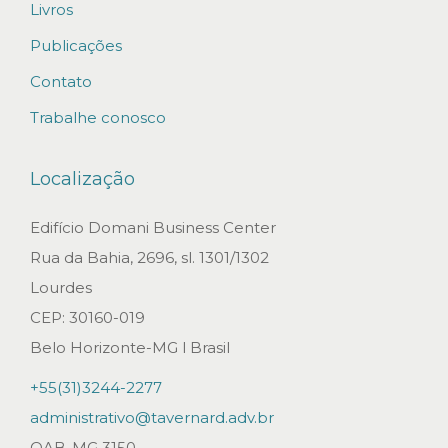
Livros
T
E
Publicações
R
Contato
É
Trabalhe conosco
A
U
Localização
T
O
Edifício Domani Business Center
R
Rua da Bahia, 2696, sl. 1301/1302
I
Lourdes
Z
CEP: 30160-019
A
Belo Horizonte-MG l Brasil
D
+55(31)3244-2277
O
administrativo@tavernard.adv.br
A
OAB-MG 3150