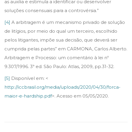
as auxilia e estimula a identificar ou desenvolver
soluções consensuais para a controvérsia.”
[4]
A arbitragem é um mecanismo privado de solução
de litígios, por meio do qual um terceiro, escolhido
pelos litigantes, impõe sua decisão, que deverá ser
cumprida pelas partes” em CARMONA, Carlos Alberto.
Arbitragem e Processo: um comentário à lei nº
9.307/1996. 3ª ed. São Paulo: Atlas, 2009, pp.31-32.
[5]
Disponível em: <
http://iccbrasil.org/media/uploads/2020/04/30/forca-
maior-e-hardship.pdf
>. Acesso em 05/05/2020.
L
I
M