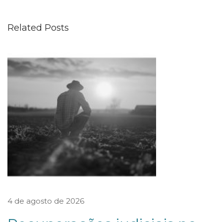
I
T
Related Posts
A
Ç
Ã
O
D
A
B
A
S
E
D
E
4 de agosto de 2026
C