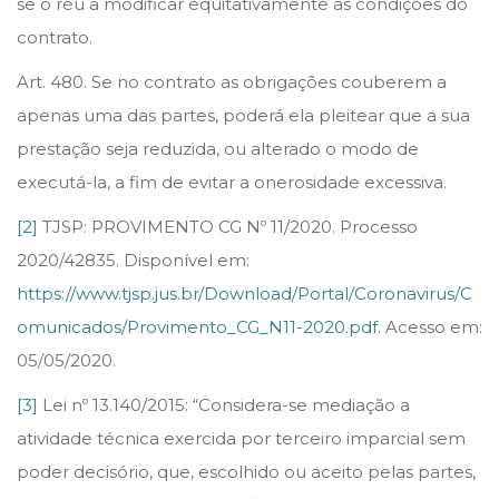
se o réu a modificar eqüitativamente as condições do
contrato.
Art. 480. Se no contrato as obrigações couberem a
apenas uma das partes, poderá ela pleitear que a sua
prestação seja reduzida, ou alterado o modo de
executá-la, a fim de evitar a onerosidade excessiva.
[2]
TJSP: PROVIMENTO CG Nº 11/2020. Processo
2020/42835. Disponível em:
https://www.tjsp.jus.br/Download/Portal/Coronavirus/C
omunicados/Provimento_CG_N11-2020.pdf
. Acesso em:
05/05/2020.
[3]
Lei nº 13.140/2015: “Considera-se mediação a
atividade técnica exercida por terceiro imparcial sem
poder decisório, que, escolhido ou aceito pelas partes,