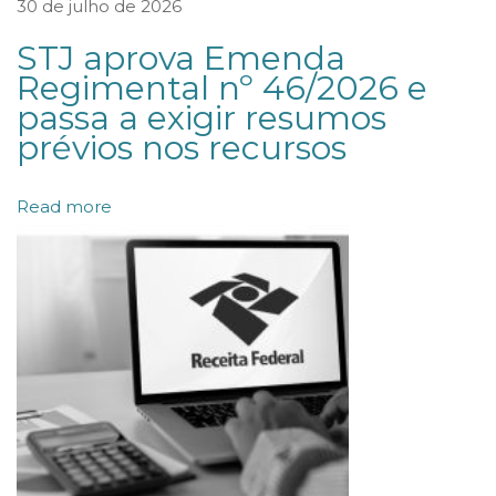
30 de julho de 2026
B
U
STJ aprova Emenda
Regimental nº 46/2026 e
I
passa a exigir resumos
Ç
prévios nos recursos
Õ
E
Read more
S
P
A
R
A
F
I
S
C