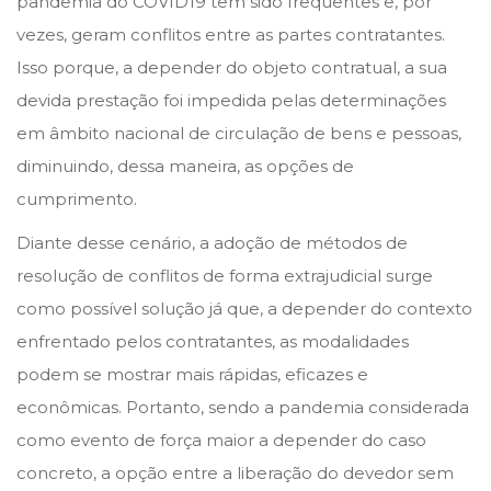
pandemia do COVID19 têm sido frequentes e, por
o
i
vezes, geram conflitos entre as partes contratantes.
n
n
Isso porque, a depender do objeto contratual, a sua
devida prestação foi impedida pelas determinações
em âmbito nacional de circulação de bens e pessoas,
diminuindo, dessa maneira, as opções de
cumprimento.
Diante desse cenário, a adoção de métodos de
resolução de conflitos de forma extrajudicial surge
como possível solução já que, a depender do contexto
enfrentado pelos contratantes, as modalidades
podem se mostrar mais rápidas, eficazes e
econômicas. Portanto, sendo a pandemia considerada
como evento de força maior a depender do caso
concreto, a opção entre a liberação do devedor sem