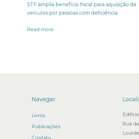
STF amplia benefício fiscal para aquisição de
t
veículos por pessoas com deficiência
o
F
Read more
e
d
e
r
a
l
s
Navegar
Local
o
b
Edifíc
Livros
r
Rua da 
Publicações
e
Lourde
c
Contato