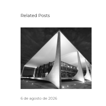
l
i
Related Posts
c
a
d
o
n
o
v
o
D
e
c
r
6 de agosto de 2026
e