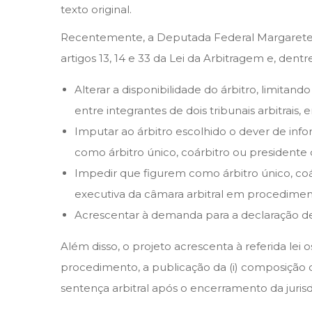
r
texto original.
o
Recentemente, a Deputada Federal Margarete C
d
artigos 13, 14 e 33 da Lei da Arbitragem e, dent
e
2
Alterar a disponibilidade do árbitro, limitan
0
entre integrantes de dois tribunais arbitr
2
Imputar ao árbitro escolhido o dever de info
1
como árbitro único, coárbitro ou presidente d
Impedir que figurem como árbitro único, coár
executiva da câmara arbitral em procedimen
Acrescentar à demanda para a declaração de nu
Além disso, o projeto acrescenta à referida lei 
procedimento, a publicação da (i) composição do 
sentença arbitral após o encerramento da jurisdi