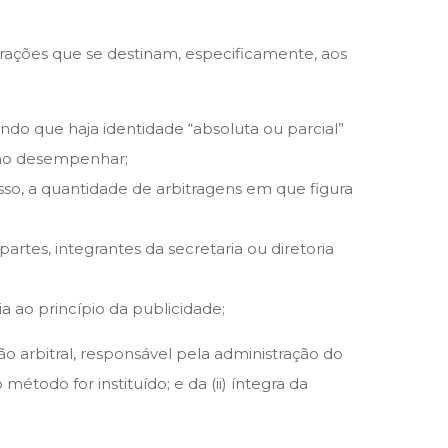
ações que se destinam, especificamente, aos
indo que haja identidade “absoluta ou parcial”
irão desempenhar;
esso, a quantidade de arbitragens em que figura
artes, integrantes da secretaria ou diretoria
a ao princípio da publicidade;
ção arbitral, responsável pela administração do
étodo for instituído; e da (ii) íntegra da