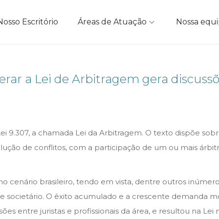
Nosso Escritório
Áreas de Atuação
Nossa equ
terar a Lei de Arbitragem gera discuss
i 9.307, a chamada Lei da Arbitragem. O texto dispõe sobr
olução de conflitos, com a participação de um ou mais árbi
o cenário brasileiro, tendo em vista, dentre outros inúmero
 societário. O êxito acumulado e a crescente demanda moti
ões entre juristas e profissionais da área, e resultou na Lei