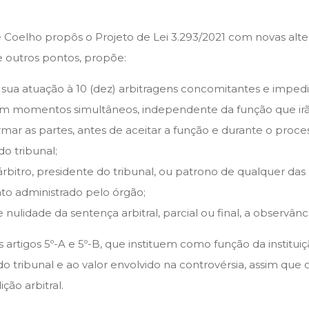
oelho propôs o Projeto de Lei 3.293/2021 com novas alter
re outros pontos, propõe:
do sua atuação à 10 (dez) arbitragens concomitantes e imped
ais, em momentos simultâneos, independente da função que 
rmar as partes, antes de aceitar a função e durante o proc
o tribunal;
bitro, presidente do tribunal, ou patrono de qualquer das p
to administrado pelo órgão;
lidade da sentença arbitral, parcial ou final, a observânci
os artigos 5º-A e 5º-B, que instituem como função da institui
tribunal e ao valor envolvido na controvérsia, assim que o m
ção arbitral.