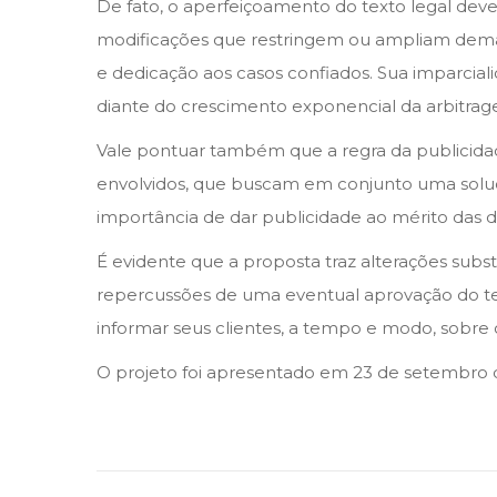
De fato, o aperfeiçoamento do texto legal de
modificações que restringem ou ampliam demais
e dedicação aos casos confiados. Sua imparcia
diante do crescimento exponencial da arbitrage
Vale pontuar também que a regra da publicidade 
envolvidos, que buscam em conjunto uma soluçã
importância de dar publicidade ao mérito das d
É evidente que a proposta traz alterações subst
repercussões de uma eventual aprovação do te
informar seus clientes, a tempo e modo, sobre
O projeto foi apresentado em 23 de setembro 
P
u
b