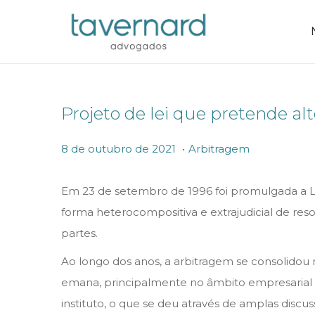
Projeto de lei que pretende al
.
P
P
8
8 de outubro de 2021
Arbitragem
o
o
d
s
s
e
Em 23 de setembro de 1996 foi promulgada a Le
t
t
o
forma heterocompositiva e extrajudicial de res
e
e
u
partes.
d
d
t
Ao longo dos anos, a arbitragem se consolidou n
o
i
u
emana, principalmente no âmbito empresarial e
n
n
b
instituto, o que se deu através de amplas discuss