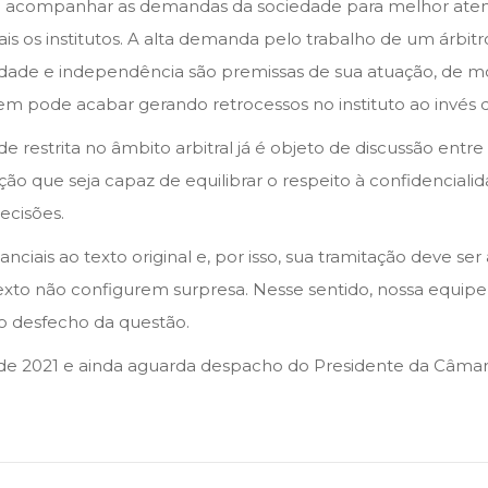
ve acompanhar as demandas da sociedade para melhor ate
 os institutos. A alta demanda pelo trabalho de um árbitr
lidade e independência são premissas de sua atuação, de m
m pode acabar gerando retrocessos no instituto ao invés d
restrita no âmbito arbitral já é objeto de discussão entre 
o que seja capaz de equilibrar o respeito à confidencial
ecisões.
anciais ao texto original e, por isso, sua tramitação deve 
xto não configurem surpresa. Nesse sentido, nossa equipe
 o desfecho da questão.
de 2021 e ainda aguarda despacho do Presidente da Câma