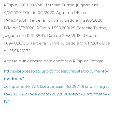
REsp n. 1.818.982/MS, Terceira Turma, julgado em
4/2/2020, DJe de 6/2/2020; AgInt no REsp n.
1.746.049/SP, Terceira Turma, julgado em 29/6/2020,
DJe de 1/7/2020; REsp n. 1.550.260/RS, Terceira Turma,
julgado em 12/12/2017, DJe de 20/3/2018; REsp n.
1.694.826/GO, Terceira Turma, julgado em 7/11/2017, DJe
de 13/11/2017.”
Acesse o link abaixo para conferir o REsp na íntegra.
https://processo.stj.jus.br/processo/revista/documento/
mediado/?
componente=ATC&sequencial=163097119&num_regist
ro=202102897496&data=20220901&tipo=91&formato=P
DF
O