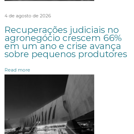
’
4 de agosto de 2026
s
(
Recuperações judiciais no
S
agronegócio crescem 66%
em um ano e crise avança
p
sobre pequenos produtores
e
c
Read more
i
a
l
P
u
r
p
o