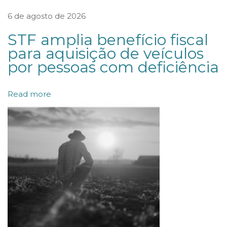
e
6 de agosto de 2026
m
STF amplia benefício fiscal
e
para aquisição de veículos
n
por pessoas com deficiência
t
a
Read more
ç
ã
o
d
e
S
P
A
C