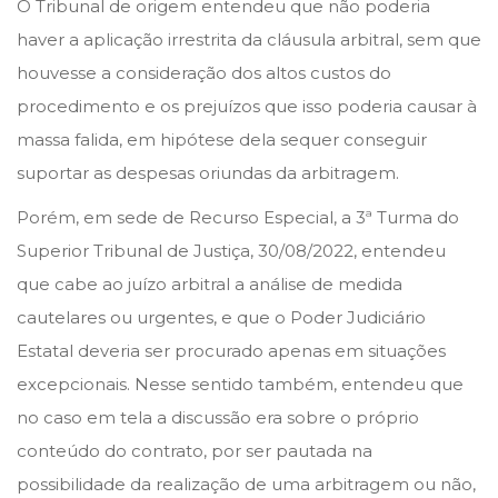
O Tribunal de origem entendeu que não poderia
n
n
m
haver a aplicação irrestrita da cláusula arbitral, sem que
b
houvesse a consideração dos altos custos do
r
procedimento e os prejuízos que isso poderia causar à
o
massa falida, em hipótese dela sequer conseguir
d
suportar as despesas oriundas da arbitragem.
e
Porém, em sede de Recurso Especial, a 3ª Turma do
2
Superior Tribunal de Justiça, 30/08/2022, entendeu
0
que cabe ao juízo arbitral a análise de medida
2
cautelares ou urgentes, e que o Poder Judiciário
2
Estatal deveria ser procurado apenas em situações
excepcionais. Nesse sentido também, entendeu que
no caso em tela a discussão era sobre o próprio
conteúdo do contrato, por ser pautada na
possibilidade da realização de uma arbitragem ou não,