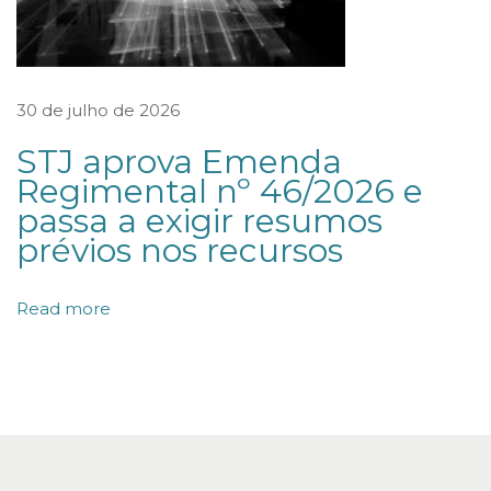
s
e
A
30 de julho de 2026
c
STJ aprova Emenda
q
Regimental nº 46/2026 e
u
passa a exigir resumos
i
prévios nos recursos
s
i
Read more
t
i
o
n
C
o