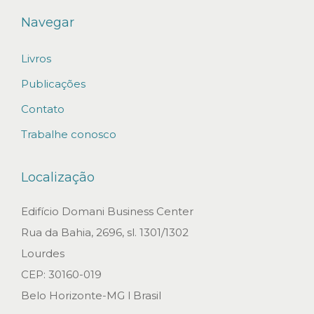
m
Navegar
p
Livros
a
n
Publicações
i
Contato
e
Trabalhe conosco
s
)
Localização
n
o
Edifício Domani Business Center
B
Rua da Bahia, 2696, sl. 1301/1302
r
Lourdes
a
CEP: 30160-019
s
Belo Horizonte-MG l Brasil