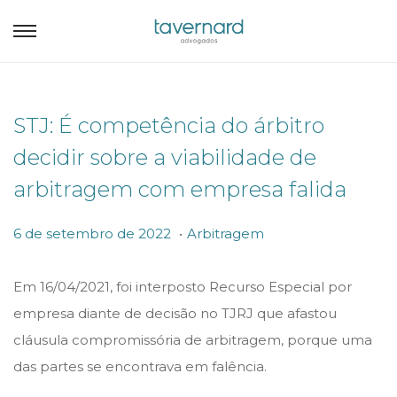
STJ: É competência do árbitro
decidir sobre a viabilidade de
arbitragem com empresa falida
.
P
P
6
6 de setembro de 2022
Arbitragem
o
o
d
s
s
e
Em 16/04/2021, foi interposto Recurso Especial por
t
t
s
empresa diante de decisão no TJRJ que afastou
e
e
e
cláusula compromissória de arbitragem, porque uma
d
d
t
das partes se encontrava em falência.
o
i
e