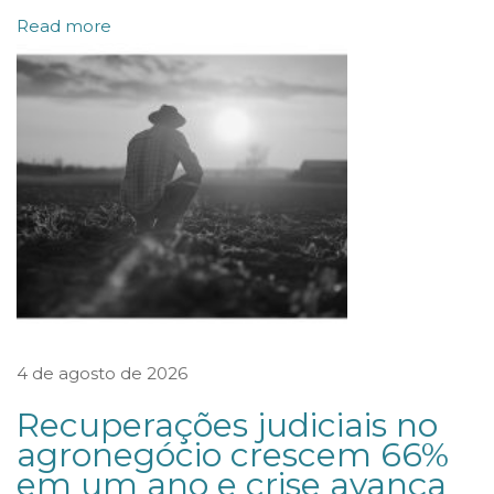
o
Read more
c
o
n
s
i
d
e
r
a
r
4 de agosto de 2026
o
p
Recuperações judiciais no
l
agronegócio crescem 66%
em um ano e crise avança
a