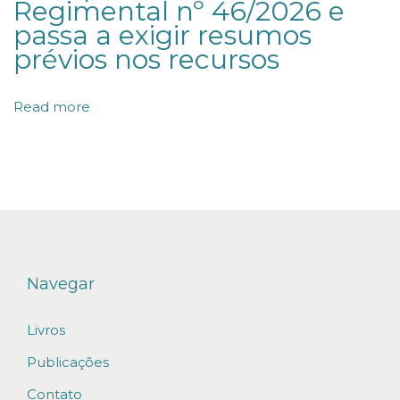
Regimental nº 46/2026 e
o
passa a exigir resumos
n
prévios nos recursos
i
a
Read more
l
e
s
u
c
e
s
Navegar
s
Livros
ó
r
Publicações
i
Contato