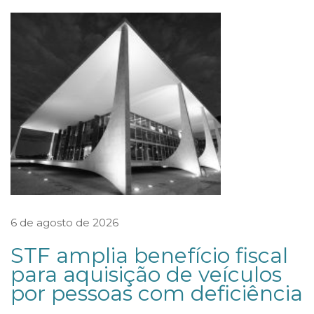
g
f
a
m
i
l
i
a
r
:
q
6 de agosto de 2026
u
STF amplia benefício fiscal
a
para aquisição de veículos
n
por pessoas com deficiência
d