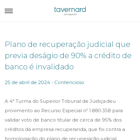
Plano de recuperação judicial que
previa deságio de 90% a crédito de
banco é invalidado
.
P
P
25 de abril de 2024
Contencioso
o
o
s
s
A 4ª Turma do Superior Tribunal de Justiça deu
t
t
provimento ao Recurso Especial nº 1.880.358 para
e
e
validar voto de banco titular de cerca de 95% dos
d
d
créditos da empresa recuperanda, que foi contra a
o
i
homologação do plano de recuperação judicial.