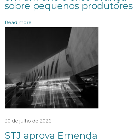
sobre pequenos produtores
n
e
Read more
j
a
m
e
n
t
o
p
a
t
r
30 de julho de 2026
i
STJ aprova Emenda
m