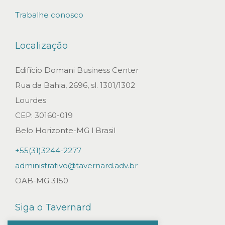
o
Trabalhe conosco
?
L
Localização
a
n
Edifício Domani Business Center
ç
Rua da Bahia, 2696, sl. 1301/1302
a
Lourdes
m
CEP: 30160-019
e
Belo Horizonte-MG l Brasil
n
+55(31)3244-2277
t
administrativo@tavernard.adv.br
o
OAB-MG 3150
d
e
Siga o Tavernard
l