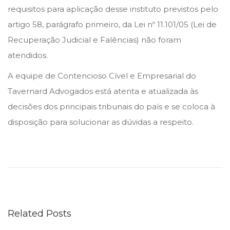
requisitos para aplicação desse instituto previstos pelo
artigo 58, parágrafo primeiro, da Lei nº 11.101/05 (Lei de
Recuperação Judicial e Falências) não foram
atendidos.
A equipe de Contencioso Cível e Empresarial do
Tavernard Advogados está atenta e atualizada às
decisões dos principais tribunais do país e se coloca à
disposição para solucionar as dúvidas a respeito.
H
o
l
d
i
Related Posts
n