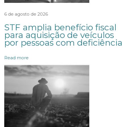
i
o
6 de agosto de 2026
N
STF amplia benefício fiscal
a
para aquisição de veículos
c
por pessoas com deficiência
i
o
Read more
n
a
l
(
C
M
N
)