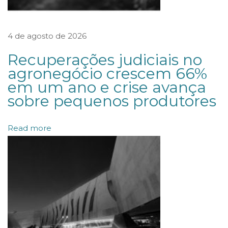
a
p
4 de agosto de 2026
r
o
Recuperações judiciais no
v
agronegócio crescem 66%
em um ano e crise avança
a
sobre pequenos produtores
R
e
Read more
s
o
l
u
ç
õ
e