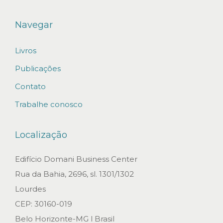
r
e
Navegar
g
Livros
r
a
Publicações
s
Contato
d
Trabalhe conosco
e
n
Localização
e
g
Edifício Domani Business Center
o
Rua da Bahia, 2696, sl. 1301/1302
c
Lourdes
i
CEP: 30160-019
a
Belo Horizonte-MG l Brasil