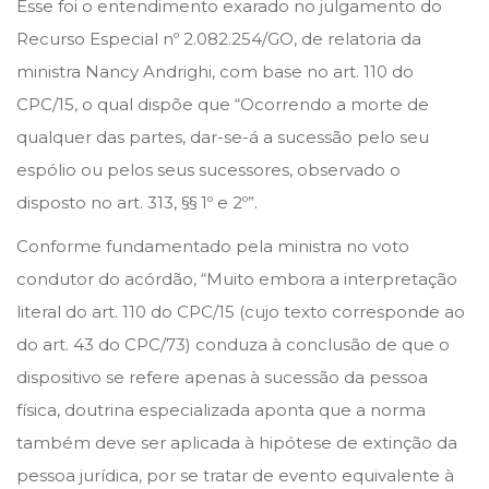
Esse foi o entendimento exarado no julgamento do
n
n
r
Recurso Especial nº 2.082.254/GO, de relatoria da
e
ministra Nancy Andrighi, com base no art. 110 do
i
CPC/15, o qual dispõe que “Ocorrendo a morte de
r
qualquer das partes, dar-se-á a sucessão pelo seu
o
espólio ou pelos seus sucessores, observado o
d
disposto no art. 313, §§ 1º e 2º”.
e
Conforme fundamentado pela ministra no voto
2
condutor do acórdão, “Muito embora a interpretação
0
literal do art. 110 do CPC/15 (cujo texto corresponde ao
2
do art. 43 do CPC/73) conduza à conclusão de que o
4
dispositivo se refere apenas à sucessão da pessoa
física, doutrina especializada aponta que a norma
também deve ser aplicada à hipótese de extinção da
pessoa jurídica, por se tratar de evento equivalente à