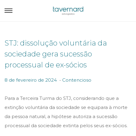
STJ: dissolução voluntária da
sociedade gera sucessão
processual de ex-sócios
.
P
P
8
8 de fevereiro de 2024
Contencioso
o
o
d
s
s
e
Para a Terceira Turma do STJ, considerando que a
t
t
f
extinção voluntária da sociedade se equipara à morte
e
e
e
da pessoa natural, a hipótese autoriza a sucessão
d
d
v
processual da sociedade extinta pelos seus ex-sócios.
o
i
e