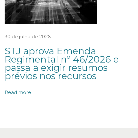
s
q
u
e
30 de julho de 2026
m
STJ aprova Emenda
o
Regimental nº 46/2026 e
d
passa a exigir resumos
i
prévios nos recursos
f
i
Read more
c
a
m
a
s