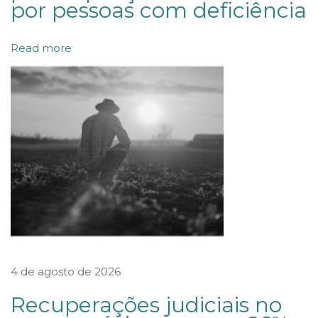
por pessoas com deficiência
O
P
Read more
E
L
O
S
T
J
N
A
Á
R
4 de agosto de 2026
E
A
Recuperações judiciais no
D