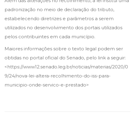
Além das alterações no recolhimento, a lei institui uma
padronização no meio de declaração do tributo,
estabelecendo diretrizes e parâmetros a serem
utilizados no desenvolvimento dos portais utilizados
pelos contribuintes em cada município.
Maiores informações sobre o texto legal podem ser
obtidas no portal oficial do Senado, pelo link a seguir:
<https://www12.senado.leg.br/noticias/materias/2020/0
9/24/nova-lei-altera-recolhimento-do-iss-para-
municipio-onde-servico-e-prestado>
A
R
T
I
G