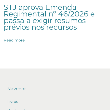
STJ aprova Emenda
O
Regimental nº 46/2026 e
B
passa a exigir resumos
I
prévios nos recursos
D
A
Read more
D
E
A
D
M
I
N
Navegar
I
Livros
S