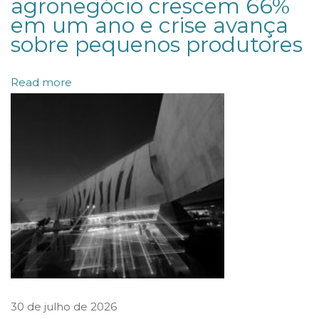
agronegócio crescem 66%
em um ano e crise avança
E
sobre pequenos produtores
C
O
Read more
R
R
U
P
Ç
Ã
O
E
I
M
P
30 de julho de 2026
R