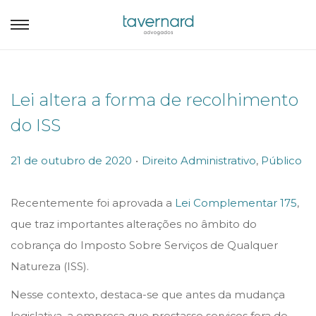
Lei altera a forma de recolhimento
do ISS
.
P
P
21 de outubro de 2020
Direito Administrativo
,
Público
o
o
s
s
Recentemente foi aprovada a
Lei Complementar 175
,
t
t
que traz importantes alterações no âmbito do
e
e
cobrança do Imposto Sobre Serviços de Qualquer
d
d
Natureza (ISS).
o
i
Nesse contexto, destaca-se que antes da mudança
n
n
legislativa, a empresa que prestasse serviços fora de