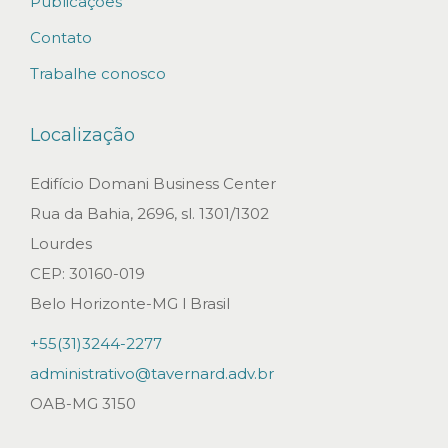
T
Publicações
R
Contato
A
Trabalhe conosco
T
I
Localização
V
A
Edifício Domani Business Center
.
Rua da Bahia, 2696, sl. 1301/1302
P
Lourdes
R
CEP: 30160-019
A
Belo Horizonte-MG l Brasil
Z
+55(31)3244-2277
O
administrativo@tavernard.adv.br
S
OAB-MG 3150
E