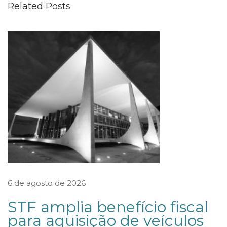
Related Posts
O
D
E
S
Ó
C
I
O
I
N
D
I
6 de agosto de 2026
C
STF amplia benefício fiscal
A
para aquisição de veículos
D