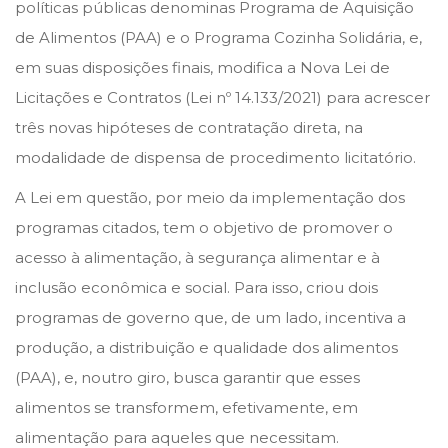
e
e
j
políticas públicas denominas Programa de Aquisição
d
d
u
de Alimentos (PAA) e o Programa Cozinha Solidária, e,
o
i
l
em suas disposições finais, modifica a Nova Lei de
n
n
h
Licitações e Contratos (Lei nº 14.133/2021) para acrescer
o
três novas hipóteses de contratação direta, na
d
modalidade de dispensa de procedimento licitatório.
e
A Lei em questão, por meio da implementação dos
2
programas citados, tem o objetivo de promover o
0
acesso à alimentação, à segurança alimentar e à
2
inclusão econômica e social. Para isso, criou dois
3
programas de governo que, de um lado, incentiva a
produção, a distribuição e qualidade dos alimentos
(PAA), e, noutro giro, busca garantir que esses
alimentos se transformem, efetivamente, em
alimentação para aqueles que necessitam.