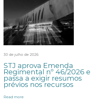
e
m
u
n
h
a
s
e
30 de julho de 2026
m
STJ aprova Emenda
t
Regimental nº 46/2026 e
í
passa a exigir resumos
t
prévios nos recursos
u
l
Read more
o