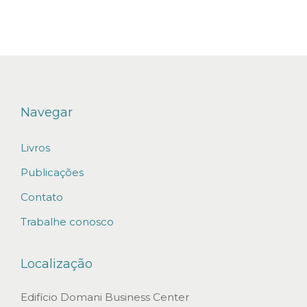
s
e
x
e
c
u
Navegar
t
Livros
i
v
Publicações
o
Contato
s
Trabalhe conosco
e
x
Localização
t
r
Edifício Domani Business Center