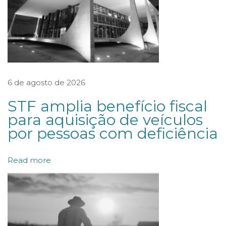
d
a
d
i
s
p
6 de agosto de 2026
e
STF amplia benefício fiscal
n
para aquisição de veículos
s
por pessoas com deficiência
a
a
Read more
s
s
i
n