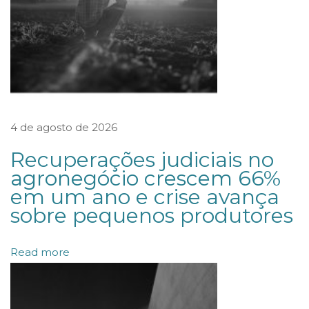
a
t
u
r
a
d
4 de agosto de 2026
e
d
Recuperações judiciais no
u
agronegócio crescem 66%
em um ano e crise avança
a
sobre pequenos produtores
s
t
Read more
e
s
t