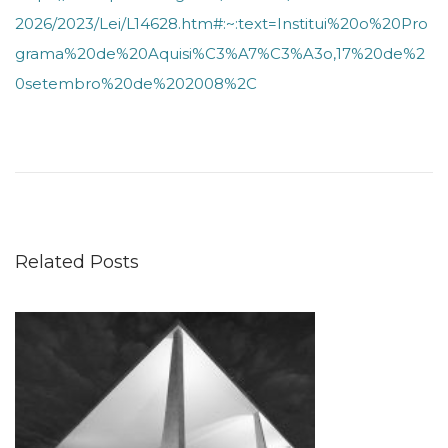
2026/2023/Lei/L14628.htm#:~:text=Institui%20o%20Pro
grama%20de%20Aquisi%C3%A7%C3%A3o,17%20de%2
0setembro%20de%202008%2C
L
e
i
s
a
Related Posts
n
c
i
o
n
a