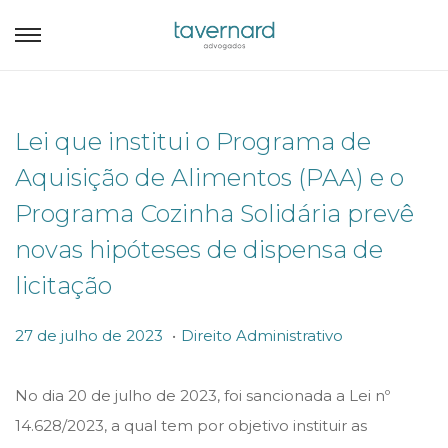
Lei que institui o Programa de
Aquisição de Alimentos (PAA) e o
Programa Cozinha Solidária prevê
novas hipóteses de dispensa de
licitação
.
P
P
2
27 de julho de 2023
Direito Administrativo
o
o
7
s
s
d
No dia 20 de julho de 2023, foi sancionada a Lei nº
t
t
e
14.628/2023, a qual tem por objetivo instituir as