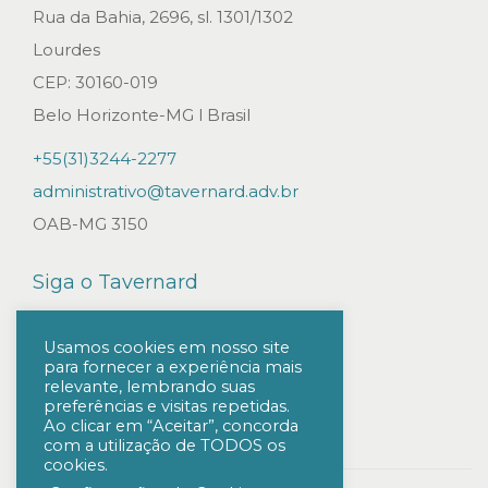
a
Rua da Bahia, 2696, sl. 1301/1302
j
Lourdes
u
CEP: 30160-019
d
Belo Horizonte-MG l Brasil
i
+55(31)3244-2277
c
administrativo@tavernard.adv.br
i
OAB-MG 3150
a
i
Siga o Tavernard
s
a
Usamos cookies em nosso site
para fornecer a experiência mais
s
relevante, lembrando suas
s
preferências e visitas repetidas.
Ao clicar em “Aceitar”, concorda
i
com a utilização de TODOS os
cookies.
n