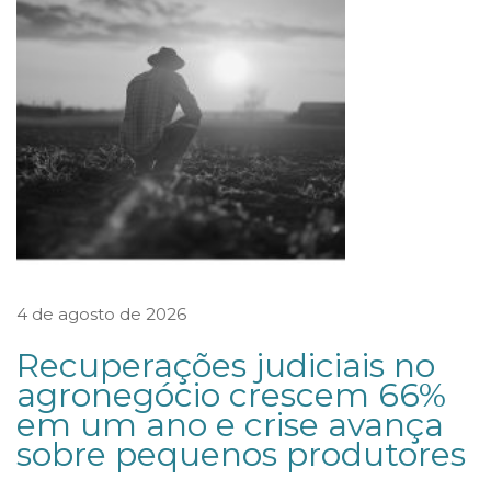
t
i
m
i
z
a
ç
ã
o
4 de agosto de 2026
d
e
Recuperações judiciais no
c
agronegócio crescem 66%
em um ano e crise avança
o
sobre pequenos produtores
m
p