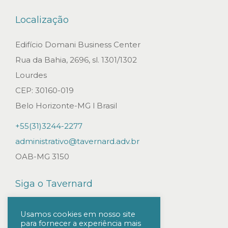
u
Localização
n
d
Edifício Domani Business Center
o
Rua da Bahia, 2696, sl. 1301/1302
s
Lourdes
d
CEP: 30160-019
e
Belo Horizonte-MG l Brasil
i
+55(31)3244-2277
n
administrativo@tavernard.adv.br
v
OAB-MG 3150
e
s
Siga o Tavernard
t
i
Usamos cookies em nosso site
para fornecer a experiência mais
m