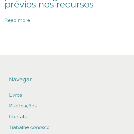
prévios nos recursos
d
o
Read more
d
e
c
o
t
i
s
Navegar
t
Livros
a
s
Publicações
e
Contato
m
Trabalhe conosco
f