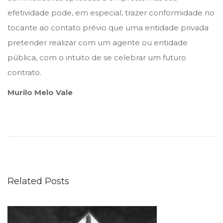
efetividade pode, em especial, trazer conformidade no
tocante ao contato prévio que uma entidade privada
pretender realizar com um agente ou entidade
pública, com o intuito de se celebrar um futuro
contrato.
Murilo Melo Vale
S
o
l
u
ç
Related Posts
õ
e
s