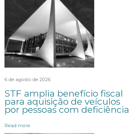
j
u
r
í
d
i
c
a
s
6 de agosto de 2026
p
STF amplia benefício fiscal
a
para aquisição de veículos
r
por pessoas com deficiência
a
a
Read more
o