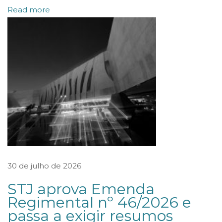
Read more
r
a
s
p
ú
b
l
i
c
a
s
30 de julho de 2026
A
STJ aprova Emenda
c
Regimental nº 46/2026 e
o
passa a exigir resumos
r