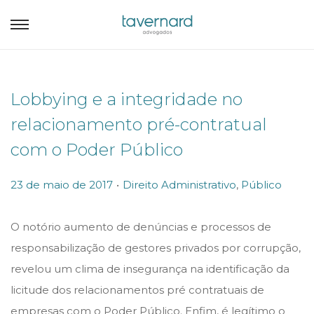
Lobbying e a integridade no
relacionamento pré-contratual
com o Poder Público
.
P
P
23 de maio de 2017
Direito Administrativo
,
Público
o
o
s
s
O notório aumento de denúncias e processos de
t
t
responsabilização de gestores privados por corrupção,
e
e
revelou um clima de insegurança na identificação da
d
d
licitude dos relacionamentos pré contratuais de
o
i
empresas com o Poder Público. Enfim, é legítimo o