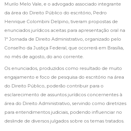
t
t
Murilo Melo Vale, e o advogado associado integrante
e
e
da área do Direito Público do escritório, Pedro
d
d
Henrique Colombini Delpino, tiveram propostas de
o
i
enunciados jurídicos aceitas para apresentação oral na
n
n
1ª Jornada de Direito Administrativo, organizado pelo
Conselho da Justiça Federal, que ocorrerá em Brasília,
no mês de agosto, do ano corrente.
Os enunciados, produzidos como resultado de muito
engajamento e foco de pesquisa do escritório na área
do Direito Público, poderão contribuir para o
esclarecimento de assuntos jurídicos concernentes à
área do Direito Administrativo, servindo como diretrizes
para entendimentos judiciais, podendo influenciar no
deslinde de diversos julgados sobre os temas tratados.