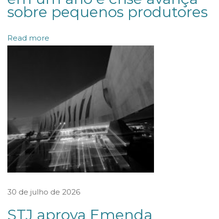
sobre pequenos produtores
A
E
Read more
R
A
P
Ó
S
F
R
A
C
A
S
30 de julho de 2026
S
STJ aprova Emenda
O