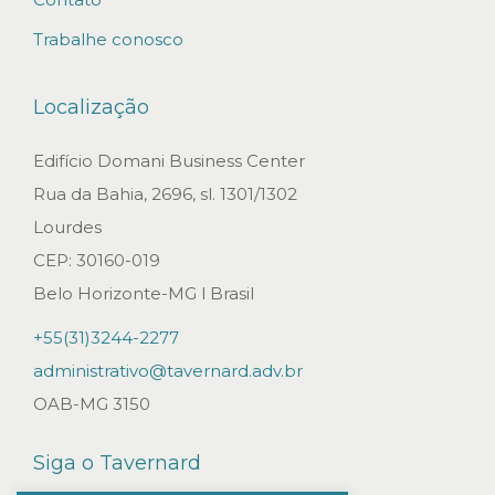
O
Trabalhe conosco
M
A
Localização
B
O
Edifício Domani Business Center
E
Rua da Bahia, 2696, sl. 1301/1302
I
Lourdes
N
CEP: 30160-019
G
Belo Horizonte-MG l Brasil
M
+55(31)3244-2277
E
administrativo@tavernard.adv.br
D
OAB-MG 3150
I
D
Siga o Tavernard
A