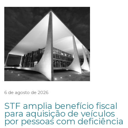
S
T
R
U
T
U
R
A
A
P
O
6 de agosto de 2026
R
STF amplia benefício fiscal
T
para aquisição de veículos
E
por pessoas com deficiência
B