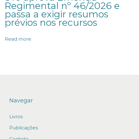
Regimental nº 46/2026 e
D
passa a exigir resumos
A
prévios nos recursos
S
N
Read more
E
G
O
C
I
A
Ç
Navegar
Õ
Livros
E
S
Publicações
C
Contato