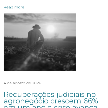
I
Read more
L
I
O
N
Á
R
I
O
N
A
4 de agosto de 2026
E
M
Recuperações judiciais no
B
agronegócio crescem 66%
em um ano e crise avança
R