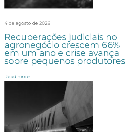
n
a
4 de agosto de 2026
L
G
Recuperações judiciais no
P
agronegócio crescem 66%
em um ano e crise avança
D
sobre pequenos produtores
C
o
Read more
m
p
e
t
ê
n
c