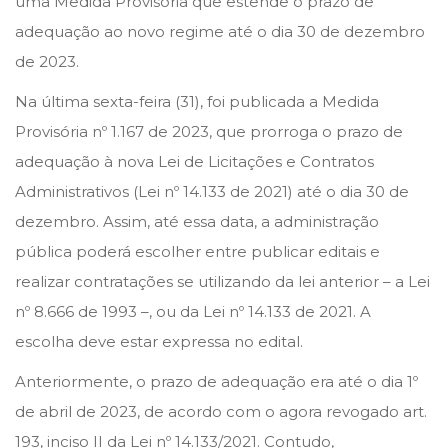
uma Medida Provisória que estende o prazo de
o
i
i
adequação ao novo regime até o dia 30 de dezembro
n
n
l
de 2023.
d
Na última sexta-feira (31), foi publicada a Medida
e
Provisória nº 1.167 de 2023, que prorroga o prazo de
2
adequação à nova Lei de Licitações e Contratos
0
Administrativos (Lei nº 14.133 de 2021) até o dia 30 de
2
dezembro. Assim, até essa data, a administração
3
pública poderá escolher entre publicar editais e
realizar contratações se utilizando da lei anterior – a Lei
nº 8.666 de 1993 –, ou da Lei nº 14.133 de 2021. A
escolha deve estar expressa no edital.
Anteriormente, o prazo de adequação era até o dia 1º
de abril de 2023, de acordo com o agora revogado art.
193, inciso II da Lei nº 14.133/2021. Contudo,