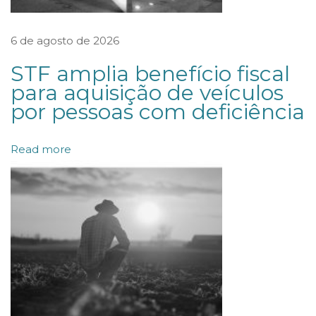
a
l
6 de agosto de 2026
h
STF amplia benefício fiscal
i
para aquisição de veículos
s
por pessoas com deficiência
t
a
Read more
s
c
o
m
b
a
s
e