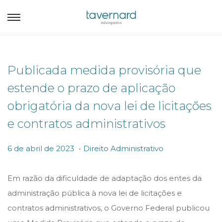
Publicada medida provisória que
estende o prazo de aplicação
obrigatória da nova lei de licitações
e contratos administrativos
.
P
P
6
6 de abril de 2023
Direito Administrativo
o
o
d
s
s
e
Em razão da dificuldade de adaptação dos entes da
t
t
a
administração pública à nova lei de licitações e
e
e
b
contratos administrativos, o Governo Federal publicou
d
d
r