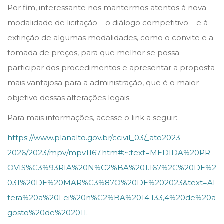
Por fim, interessante nos mantermos atentos à nova
modalidade de licitação – o diálogo competitivo – e à
extinção de algumas modalidades, como o convite e a
tomada de preços, para que melhor se possa
participar dos procedimentos e apresentar a proposta
mais vantajosa para a administração, que é o maior
objetivo dessas alterações legais.
Para mais informações, acesse o link a seguir:
https://www.planalto.gov.br/ccivil_03/_ato2023-
2026/2023/mpv/mpv1167.htm#:~:text=MEDIDA%20PR
OVIS%C3%93RIA%20N%C2%BA%201.167%2C%20DE%2
031%20DE%20MAR%C3%87O%20DE%202023&text=Al
tera%20a%20Lei%20n%C2%BA%2014.133,4%20de%20a
gosto%20de%202011.