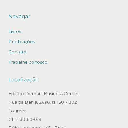
n
t
Navegar
e
Livros
c
i
Publicações
p
Contato
a
Trabalhe conosco
d
a
Localização
d
e
Edifício Domani Business Center
p
Rua da Bahia, 2696, sl. 1301/1302
r
Lourdes
o
CEP: 30160-019
v
Belo Horizonte-MG l Brasil