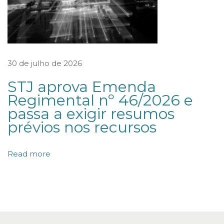
i
a
p
a
30 de julho de 2026
r
STJ aprova Emenda
a
Regimental nº 46/2026 e
p
passa a exigir resumos
r
prévios nos recursos
o
d
Read more
u
ç
ã
o
a