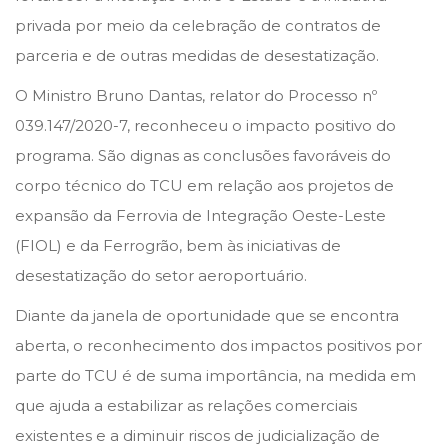
n
n
d
privada por meio da celebração de contratos de
e
parceria e de outras medidas de desestatização.
2
O Ministro Bruno Dantas, relator do Processo nº
0
039.147/2020-7, reconheceu o impacto positivo do
2
programa. São dignas as conclusões favoráveis do
1
corpo técnico do TCU em relação aos projetos de
expansão da Ferrovia de Integração Oeste-Leste
(FIOL) e da Ferrogrão, bem às iniciativas de
desestatização do setor aeroportuário.
Diante da janela de oportunidade que se encontra
aberta, o reconhecimento dos impactos positivos por
parte do TCU é de suma importância, na medida em
que ajuda a estabilizar as relações comerciais
existentes e a diminuir riscos de judicialização de