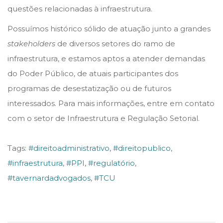
questões relacionadas à infraestrutura.
Possuímos histórico sólido de atuação junto a grandes
stakeholders
de diversos setores do ramo de
infraestrutura, e estamos aptos a atender demandas
do Poder Público, de atuais participantes dos
programas de desestatização ou de futuros
interessados. Para mais informações, entre em contato
com o setor de Infraestrutura e Regulação Setorial.
Tags
:
#direitoadministrativo
,
#direitopublico
,
#infraestrutura
,
#PPI
,
#regulatório
,
#tavernardadvogados
,
#TCU
S
ó
c