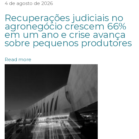
s
4 de agosto de 2026
1
Recuperações judiciais no
5
agronegócio crescem 66%
a
em um ano e crise avança
n
sobre pequenos produtores
o
s
Read more
d
a
L
e
i
d
e
F