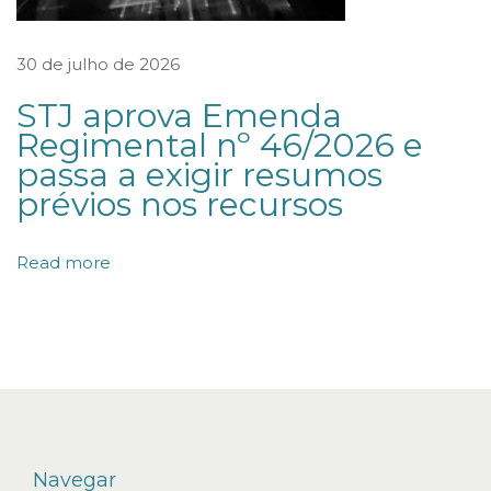
a
l
30 de julho de 2026
ê
n
STJ aprova Emenda
Regimental nº 46/2026 e
c
passa a exigir resumos
i
prévios nos recursos
a
s
Read more
e
R
e
c
u
p
e
Navegar