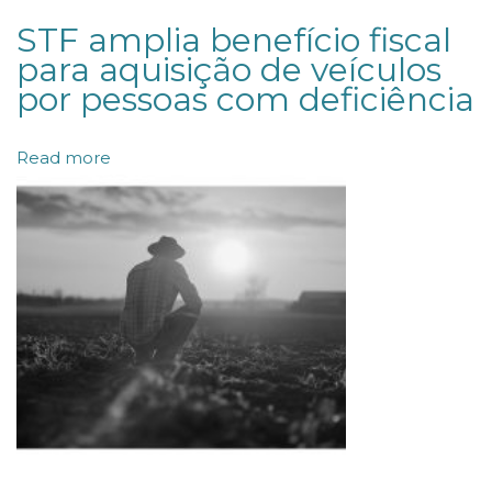
u
STF amplia benefício fiscal
l
para aquisição de veículos
o
por pessoas com deficiência
e
m
Read more
o
b
r
a
s
o
b
r
e
o