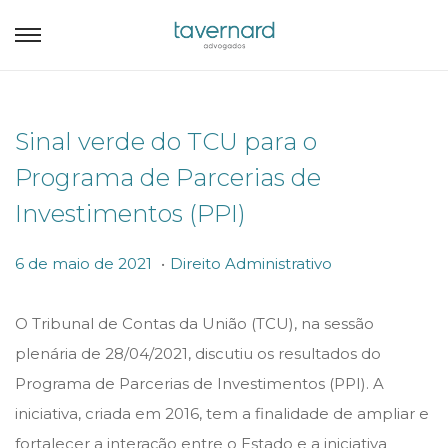
Sinal verde do TCU para o
Programa de Parcerias de
Investimentos (PPI)
.
P
P
6
6 de maio de 2021
Direito Administrativo
o
o
d
s
s
e
O Tribunal de Contas da União (TCU), na sessão
t
t
m
plenária de 28/04/2021, discutiu os resultados do
e
e
a
Programa de Parcerias de Investimentos (PPI). A
d
d
i
iniciativa, criada em 2016, tem a finalidade de ampliar e
o
i
o
fortalecer a interação entre o Estado e a iniciativa