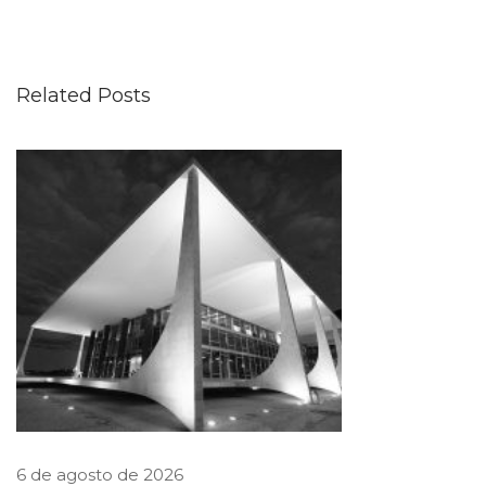
i
o
Related Posts
p
u
b
l
i
c
a
c
a
p
í
t
6 de agosto de 2026