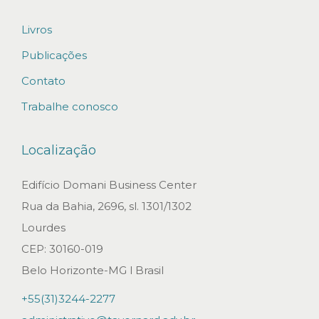
r
a
Livros
ç
Publicações
ã
Contato
o
Trabalhe conosco
d
e
Localização
E
m
Edifício Domani Business Center
p
Rua da Bahia, 2696, sl. 1301/1302
r
Lourdes
e
CEP: 30160-019
s
Belo Horizonte-MG l Brasil
a
+55(31)3244-2277
s