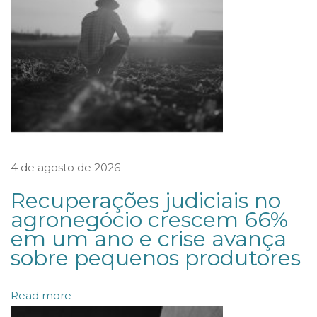
R
E
T
A
R
I
A
4 de agosto de 2026
N
A
Recuperações judiciais no
C
agronegócio crescem 66%
em um ano e crise avança
I
sobre pequenos produtores
O
N
Read more
A