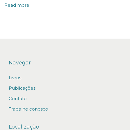
B
Read more
R
E
A
S
M
E
N
Navegar
S
Livros
A
L
Publicações
I
Contato
D
Trabalhe conosco
A
D
Localização