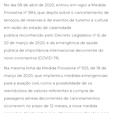
s
s
No dia 08 de abril de 2020, entrou em vigor a Medida
t
t
Provisória nº 984, que dispôs sobre o cancelamento de
e
e
serviços, de reservas e de eventos de turismo e cultura
d
d
em razão do estado de calamidade
o
i
pública reconhecido pelo Decreto Legislativo nº 6, de
n
n
20 de março de 2020, e da emergência de saúde
pública de importância internacional decorrente do
novo coronavírus (COVID-19).
Na mesma linha da Medida Provisória nº 925, de 18 de
março de 2020, que implantou medidas emergenciais
para a aviação civil, como a possibilidade de os
reembolsos de valores referentes à compra de
passagens aéreas decorrentes de cancelamentos
ocorrerem no prazo de 12 meses, a nova medida