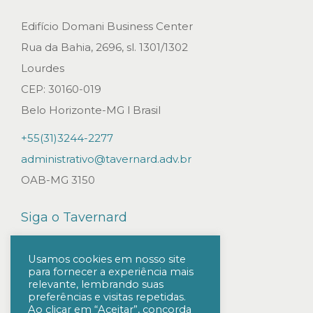
E
S
Edifício Domani Business Center
D
Rua da Bahia, 2696, sl. 1301/1302
A
Lourdes
S
CEP: 30160-019
I
Belo Horizonte-MG l Brasil
N
+55(31)3244-2277
S
administrativo@tavernard.adv.br
T
OAB-MG 3150
I
T
Siga o Tavernard
U
I
Usamos cookies em nosso site
para fornecer a experiência mais
Ç
relevante, lembrando suas
Õ
preferências e visitas repetidas.
Ao clicar em “Aceitar”, concorda