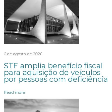
R
I
E
N
T
A
Ç
6 de agosto de 2026
Õ
STF amplia benefício fiscal
E
para aquisição de veículos
S
por pessoas com deficiência
D
A
Read more
S
E
C