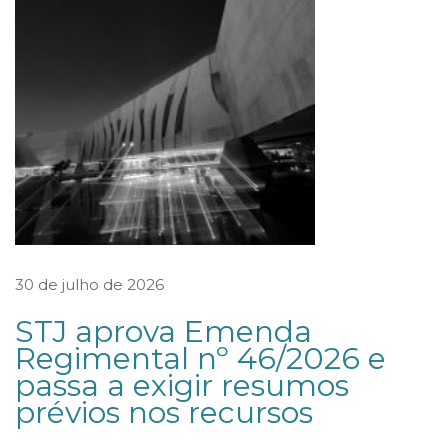
L
D
O
C
O
N
S
U
M
I
30 de julho de 2026
D
STJ aprova Emenda
O
Regimental nº 46/2026 e
R
passa a exigir resumos
S
prévios nos recursos
O