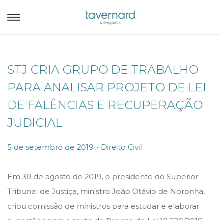
STJ CRIA GRUPO DE TRABALHO
PARA ANALISAR PROJETO DE LEI
DE FALÊNCIAS E RECUPERAÇÃO
JUDICIAL
.
P
P
5 de setembro de 2019
Direito Civil
o
o
s
s
Em 30 de agosto de 2019, o presidente do Superior
t
t
Tribunal de Justiça, ministro João Otávio de Noronha,
e
e
criou comissão de ministros para estudar e elaborar
d
d