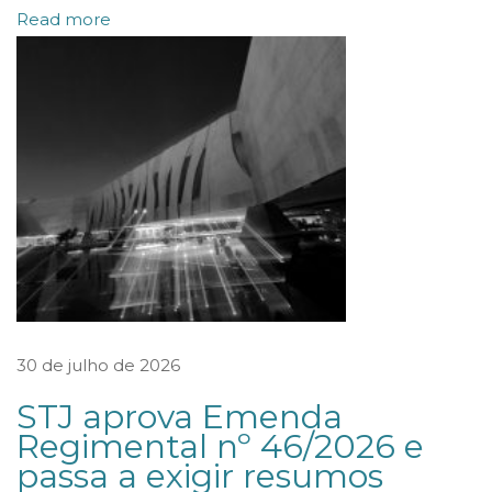
Read more
T
O
D
E
L
E
I
D
O
S
E
30 de julho de 2026
N
STJ aprova Emenda
A
Regimental nº 46/2026 e
D
passa a exigir resumos
O