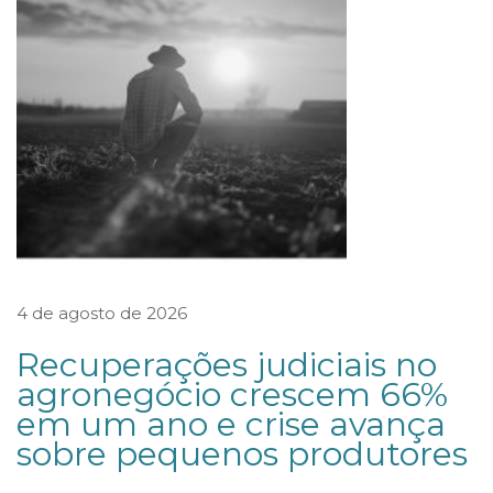
M
E
L
O
V
A
L
E
N
4 de agosto de 2026
O
P
Recuperações judiciais no
R
agronegócio crescem 66%
em um ano e crise avança
O
sobre pequenos produtores
J
E