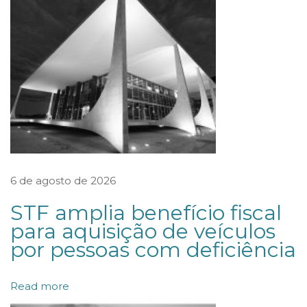
A
Ç
Ã
O
D
O
D
R
.
6 de agosto de 2026
M
STF amplia benefício fiscal
U
para aquisição de veículos
R
por pessoas com deficiência
I
L
Read more
O