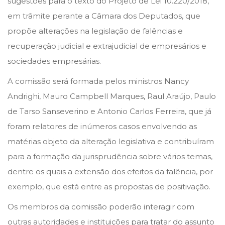
sugestões para o texto do Projeto de Lei 10.220/2018,
o
i
em trâmite perante a Câmara dos Deputados, que
n
n
propõe alterações na legislação de falências e
recuperação judicial e extrajudicial de empresários e
sociedades empresárias.
A comissão será formada pelos ministros Nancy
Andrighi, Mauro Campbell Marques, Raul Araújo, Paulo
de Tarso Sanseverino e Antonio Carlos Ferreira, que já
foram relatores de inúmeros casos envolvendo as
matérias objeto da alteração legislativa e contribuíram
para a formação da jurisprudência sobre vários temas,
dentre os quais a extensão dos efeitos da falência, por
exemplo, que está entre as propostas de positivação.
Os membros da comissão poderão interagir com
outras autoridades e instituições para tratar do assunto