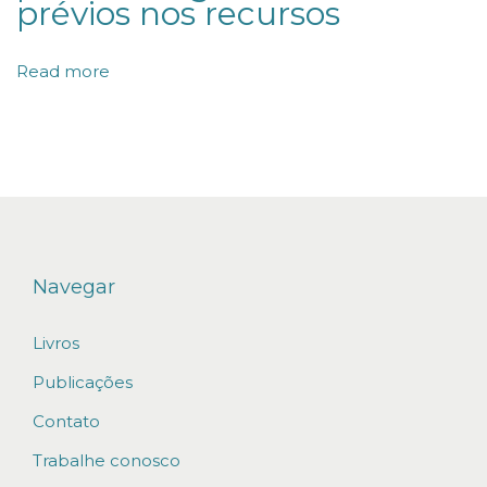
prévios nos recursos
N
º
Read more
1
0
.
3
8
2
D
Navegar
A
Livros
(
I
Publicações
M
Contato
)
Trabalhe conosco
P