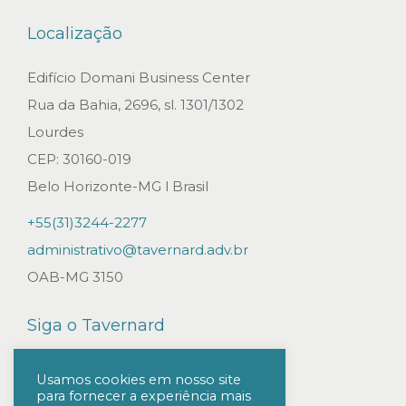
E
Localização
N
H
Edifício Domani Business Center
O
Rua da Bahia, 2696, sl. 1301/1302
R
Lourdes
A
CEP: 30160-019
B
Belo Horizonte-MG l Brasil
I
+55(31)3244-2277
L
administrativo@tavernard.adv.br
I
OAB-MG 3150
D
A
Siga o Tavernard
D
E
Usamos cookies em nosso site
para fornecer a experiência mais
D