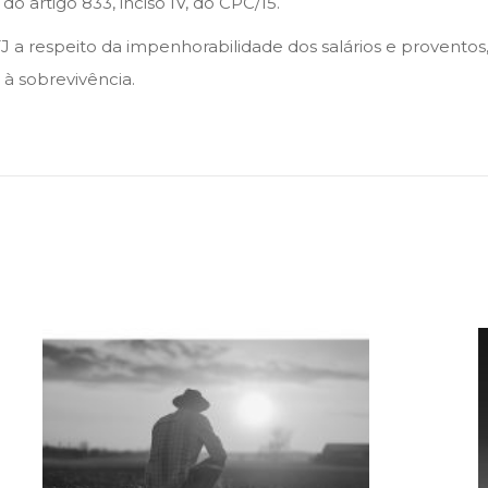
o artigo 833, inciso IV, do CPC/15.
a respeito da impenhorabilidade dos salários e proventos, 
à sobrevivência.