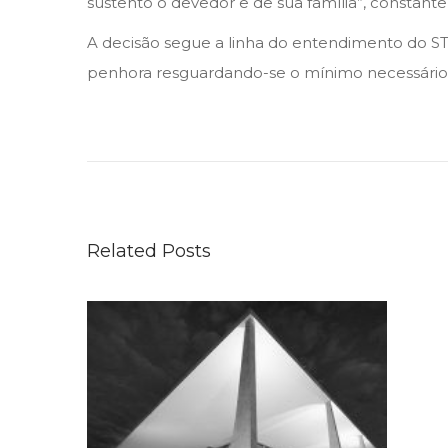
sustento o devedor e de sua família”, constante d
A decisão segue a linha do entendimento do STJ 
penhora resguardando-se o mínimo necessário 
N
O
V
A
P
Related Posts
O
R
T
A
R
I
A