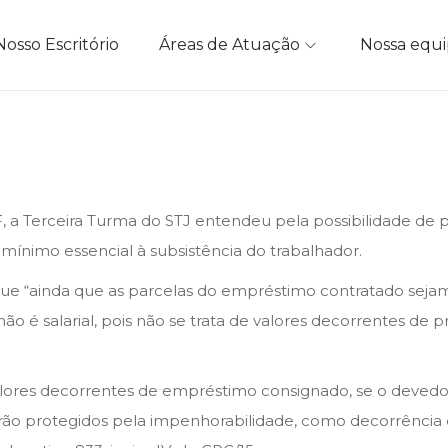
Nosso Escritório
Áreas de Atuação
Nossa equ
F, a Terceira Turma do STJ entendeu pela possibilidade de
ínimo essencial à subsistência do trabalhador.
 que “ainda que as parcelas do empréstimo contratado sej
 é salarial, pois não se trata de valores decorrentes de p
alores decorrentes de empréstimo consignado, se o deved
erão protegidos pela impenhorabilidade, como decorrência 