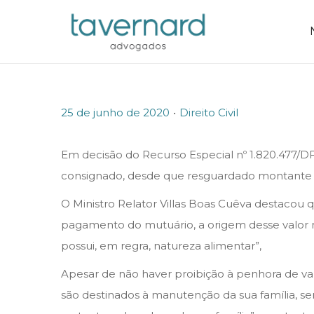
.
P
P
25 de junho de 2020
Direito Civil
o
o
s
s
Em decisão do Recurso Especial nº 1.820.477/D
t
t
consignado, desde que resguardado montante m
e
e
O Ministro Relator Villas Boas Cuêva destacou
d
d
pagamento do mutuário, a origem desse valor não
o
i
possui, em regra, natureza alimentar”,
n
n
Apesar de não haver proibição à penhora de v
são destinados à manutenção da sua família, s