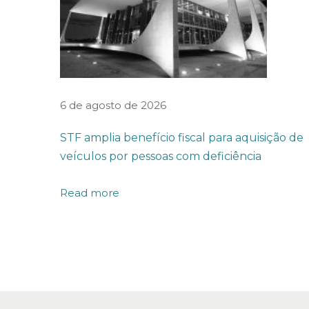
D
O
M
I
N
6 de agosto de 2026
I
STF amplia benefício fiscal para aquisição de
S
veículos por pessoas com deficiência
T
É
Read more
R
I
O
D
A
E