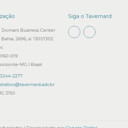
ização
Siga o Tavernard
io Domani Business Center
Bahia, 2696, sl. 1301/1302
s
0160-019
orizonte-MG l Brasil
)3244-2277
strativo@tavernard.adv.br
G 3150
 Advogados
| Desenvolvido por
Gepeto Digital