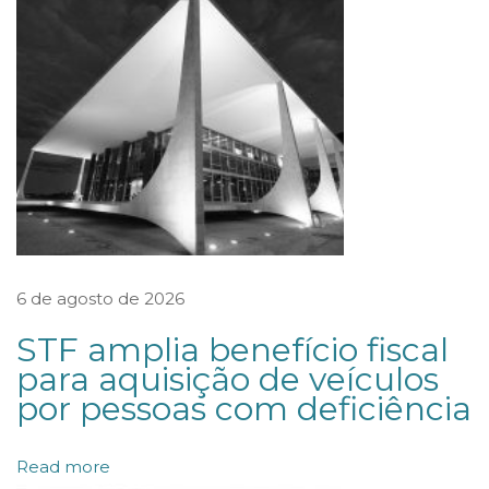
I
C
A
E
N
C
A
R
R
6 de agosto de 2026
E
STF amplia benefício fiscal
G
para aquisição de veículos
A
por pessoas com deficiência
D
O
Read more
P