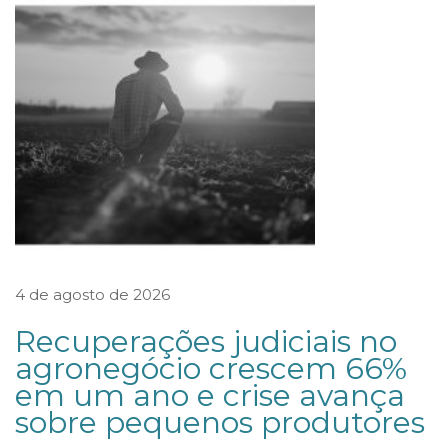
E
L
A
P
R
O
T
E
Ç
4 de agosto de 2026
Ã
O
Recuperações judiciais no
D
agronegócio crescem 66%
em um ano e crise avança
E
sobre pequenos produtores
D
A