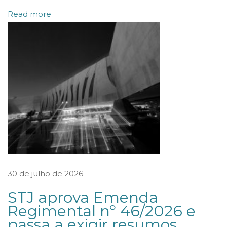
Read more
D
O
S
N
O
M
I
N
I
S
T
30 de julho de 2026
É
STJ aprova Emenda
R
Regimental nº 46/2026 e
I
passa a exigir resumos