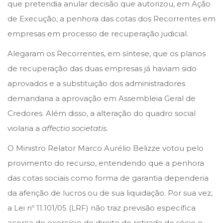
e
e
que pretendia anular decisão que autorizou, em Ação
d
d
de Execução, a penhora das cotas dos Recorrentes em
o
i
empresas em processo de recuperação judicial.
n
n
Alegaram os Recorrentes, em síntese, que os planos
de recuperação das duas empresas já haviam sido
aprovados e a substituição dos administradores
demandaria a aprovação em Assembleia Geral de
Credores. Além disso, a alteração do quadro social
violaria a
affectio societatis
.
O Ministro Relator Marco Aurélio Belizze votou pelo
provimento do recurso, entendendo que a penhora
das cotas sociais como forma de garantia dependeria
da aferição de lucros ou de sua liquidação. Por sua vez,
a Lei nº 11.101/05 (LRF) não traz previsão específica
acerca do exercício do direito de retirada de sócio e,