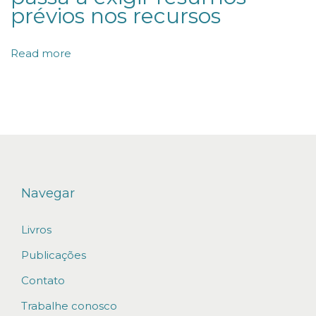
O
prévios nos recursos
D
A
Read more
I
N
F
R
A
E
S
Navegar
T
Livros
R
U
Publicações
T
Contato
U
Trabalhe conosco