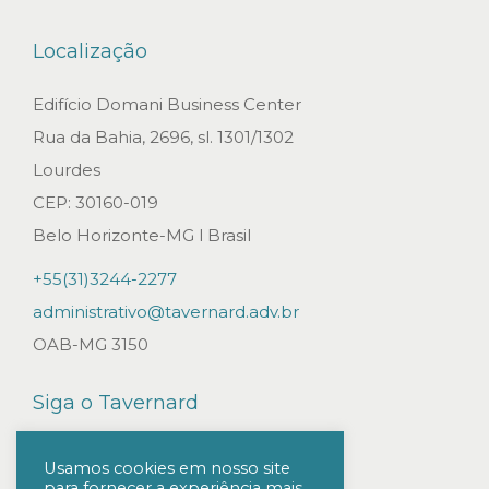
R
A
Localização
A
R
Edifício Domani Business Center
T
Rua da Bahia, 2696, sl. 1301/1302
I
Lourdes
G
CEP: 30160-019
O
Belo Horizonte-MG l Brasil
:
+55(31)3244-2277
S
administrativo@tavernard.adv.br
O
OAB-MG 3150
B
R
Siga o Tavernard
E
A
Usamos cookies em nosso site
para fornecer a experiência mais