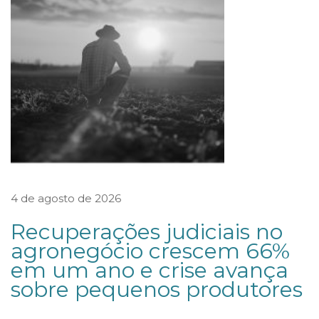
a
d
a
A
g
ê
n
c
i
a
4 de agosto de 2026
N
Recuperações judiciais no
a
agronegócio crescem 66%
c
em um ano e crise avança
i
sobre pequenos produtores
o