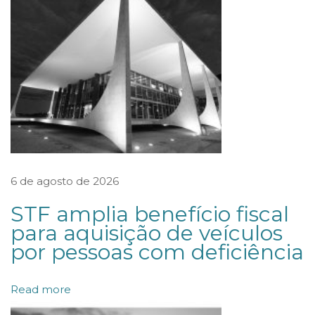
a
g
e
n
d
a
n
o
6 de agosto de 2026
r
STF amplia benefício fiscal
m
para aquisição de veículos
a
por pessoas com deficiência
t
i
Read more
v