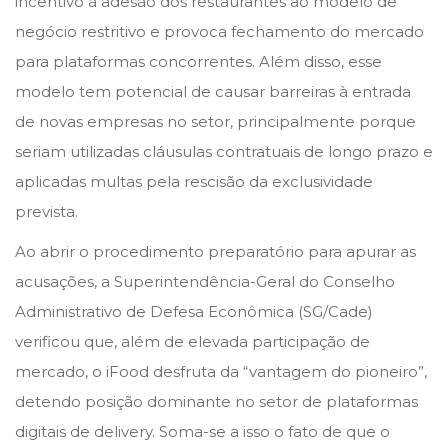
incentivo à adesão dos restaurantes ao modelo de
o
i
r
negócio restritivo e provoca fechamento do mercado
n
n
ç
para plataformas concorrentes. Além disso, esse
o
modelo tem potencial de causar barreiras à entrada
d
de novas empresas no setor, principalmente porque
e
seriam utilizadas cláusulas contratuais de longo prazo e
2
aplicadas multas pela rescisão da exclusividade
0
prevista.
2
Ao abrir o procedimento preparatório para apurar as
1
acusações, a Superintendência-Geral do Conselho
Administrativo de Defesa Econômica (SG/Cade)
verificou que, além de elevada participação de
mercado, o iFood desfruta da “vantagem do pioneiro”,
detendo posição dominante no setor de plataformas
digitais de delivery. Soma-se a isso o fato de que o