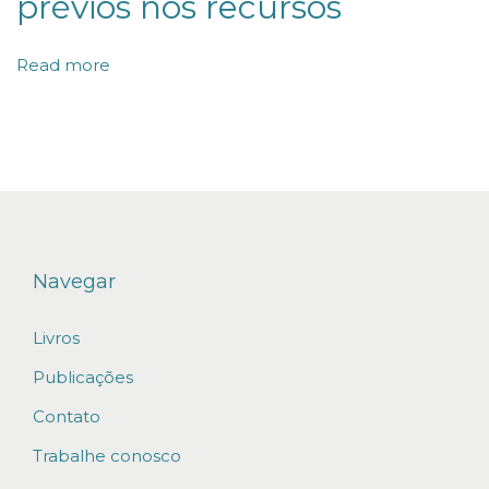
prévios nos recursos
a
m
Read more
e
n
t
o
B
á
s
Navegar
i
c
Livros
o
Publicações
E
Contato
n
Trabalhe conosco
t