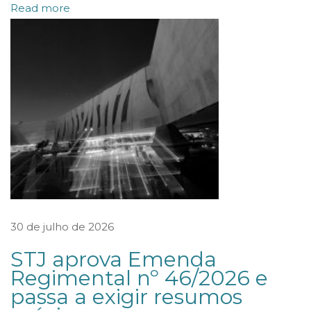
n
Read more
a
l
d
e
Á
g
u
a
s
e
30 de julho de 2026
S
a
STJ aprova Emenda
Regimental nº 46/2026 e
n
passa a exigir resumos
e