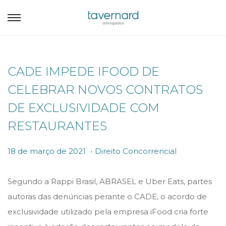
CADE IMPEDE IFOOD DE
CELEBRAR NOVOS CONTRATOS
DE EXCLUSIVIDADE COM
RESTAURANTES
.
P
P
1
18 de março de 2021
Direito Concorrencial
o
o
8
s
s
d
Segundo a Rappi Brasil, ABRASEL e Uber Eats, partes
t
t
e
autoras das denúncias perante o CADE, o acordo de
e
e
m
exclusividade utilizado pela empresa iFood cria forte
d
d
a