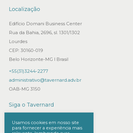
r
Localização
e
v
Edifício Domani Business Center
i
Rua da Bahia, 2696, sl. 1301/1302
s
Lourdes
t
CEP: 30160-019
a
Belo Horizonte-MG l Brasil
d
+55(31)3244-2277
e
administrativo@tavernard.adv.br
s
OAB-MG 3150
ó
c
Siga o Tavernard
i
o
Usamos cookies em nosso site
s
para fornecer a experiência mais