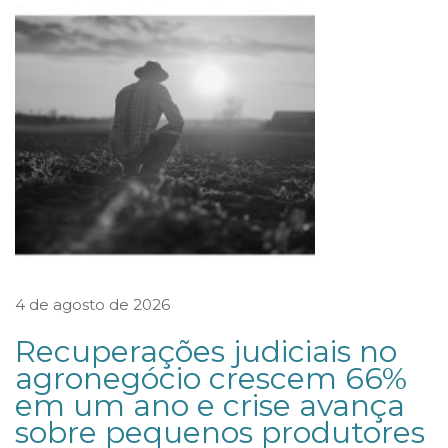
o
p
s
o
b
r
e
S
e
n
4 de agosto de 2026
t
e
Recuperações judiciais no
n
agronegócio crescem 66%
em um ano e crise avança
ç
sobre pequenos produtores
a