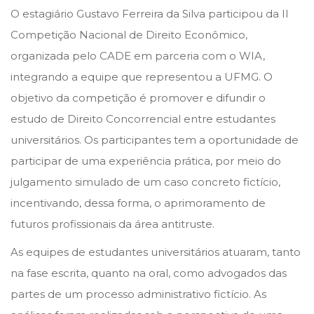
s
s
d
O estagiário Gustavo Ferreira da Silva participou da II
t
t
e
Competição Nacional de Direito Econômico,
e
e
n
organizada pelo CADE em parceria com o WIA,
d
d
o
integrando a equipe que representou a UFMG. O
o
i
v
objetivo da competição é promover e difundir o
n
n
e
estudo de Direito Concorrencial entre estudantes
m
universitários. Os participantes tem a oportunidade de
b
participar de uma experiência prática, por meio do
r
julgamento simulado de um caso concreto fictício,
o
incentivando, dessa forma, o aprimoramento de
d
futuros profissionais da área antitruste.
e
As equipes de estudantes universitários atuaram, tanto
2
na fase escrita, quanto na oral, como advogados das
0
partes de um processo administrativo fictício. As
2