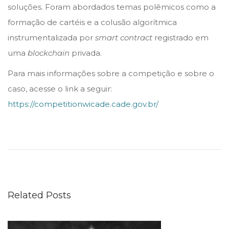
soluções. Foram abordados temas polêmicos como a
formação de cartéis e a colusão algorítmica
instrumentalizada por
smart
contract
registrado em
uma
blockchain
privada.
Para mais informações sobre a competição e sobre o
caso, acesse o link a seguir:
https://competitionwicade.cade.gov.br/
S
ó
c
i
o
Related Posts
p
a