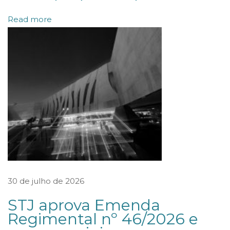
s
Read more
A
r
b
i
t
r
a
i
s
r
e
30 de julho de 2026
a
STJ aprova Emenda
l
Regimental nº 46/2026 e
i