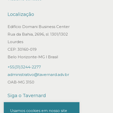
s
o
Localização
l
u
Edifício Domani Business Center
ç
Rua da Bahia, 2696, sl. 1301/1302
õ
Lourdes
e
CEP: 30160-019
s
Belo Horizonte-MG l Brasil
j
+55(31)3244-2277
u
administrativo@tavernard.adv.br
r
OAB-MG 3150
í
d
Siga o Tavernard
i
c
Usamos cookies em nosso site