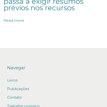
passa a exigir resumos
z
prévios nos recursos
a
d
Read more
o
n
a
C
A
M
-
Navegar
C
Livros
C
B
Publicações
C
Contato
5
Trabalhe conosco