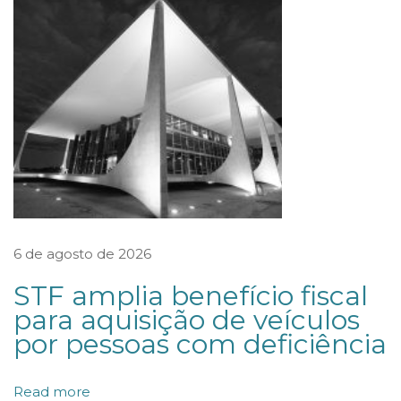
r
t
i
c
i
p
a
d
e
W
6 de agosto de 2026
o
STF amplia benefício fiscal
r
para aquisição de veículos
k
por pessoas com deficiência
s
h
Read more