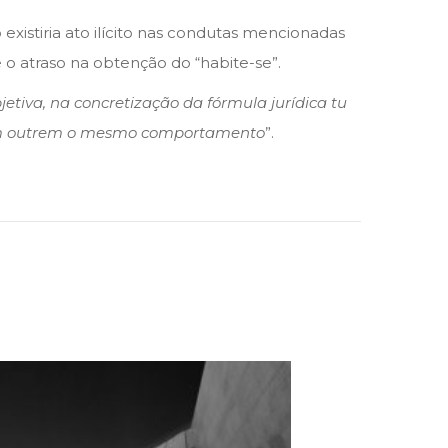
o existiria ato ilícito nas condutas mencionadas
o atraso na obtenção do “habite-se”.
jetiva, na concretização da fórmula jurídica tu
e em outrem o mesmo comportamento
”.