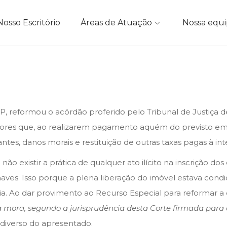
Nosso Escritório
Áreas de Atuação
Nossa equ
SP, reformou o acórdão proferido pelo Tribunal de Justiça d
dores que, ao realizarem pagamento aquém do previsto em 
antes, danos morais e restituição de outras taxas pagas à i
não existir a prática de qualquer ato ilícito na inscrição 
aves. Isso porque a plena liberação do imóvel estava con
ria. Ao dar provimento ao Recurso Especial para reformar a 
mora, segundo a jurisprudência desta Corte firmada para os
o diverso do apresentado.