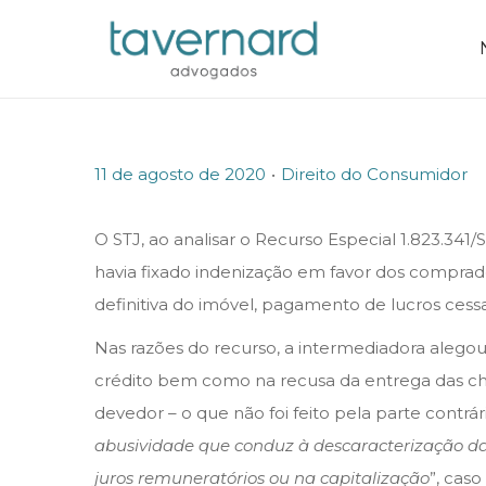
.
P
P
11 de agosto de 2020
Direito do Consumidor
o
o
s
s
O STJ, ao analisar o Recurso Especial 1.823.341/
t
t
havia fixado indenização em favor dos compra
e
e
definitiva do imóvel, pagamento de lucros cess
d
d
Nas razões do recurso, a intermediadora alegou 
o
i
crédito bem como na recusa da entrega das ch
n
n
devedor – o que não foi feito pela parte contrá
abusividade que conduz à descaracterização da 
juros remuneratórios ou na capitalização
”, cas