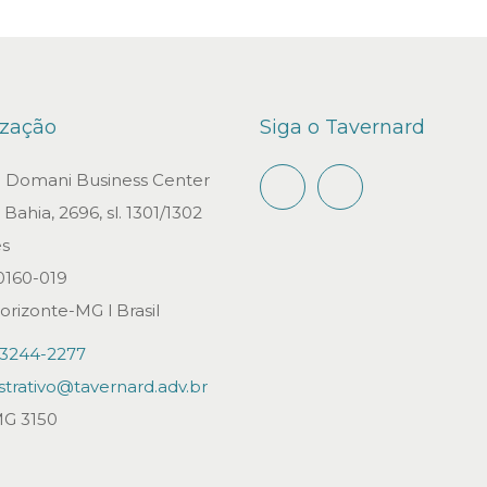
ização
Siga o Tavernard
io Domani Business Center
Bahia, 2696, sl. 1301/1302
s
0160-019
orizonte-MG l Brasil
)3244-2277
strativo@tavernard.adv.br
G 3150