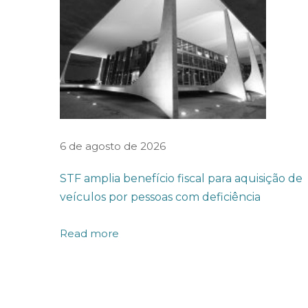
I
D
A
D
E
D
E
6 de agosto de 2026
S
STF amplia benefício fiscal para aquisição de
E
veículos por pessoas com deficiência
A
P
Read more
L
I
C
A