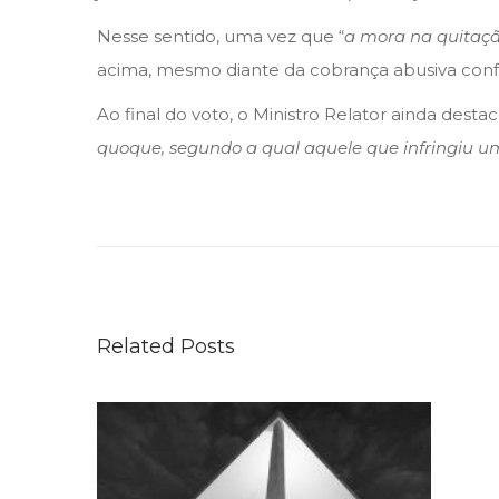
Nesse sentido, uma vez que “
a mora na quitaçã
acima, mesmo diante da cobrança abusiva config
Ao final do voto, o Ministro Relator ainda destac
quoque, segundo a qual aquele que infringiu 
I
M
P
O
S
Related Posts
S
I
B
I
L