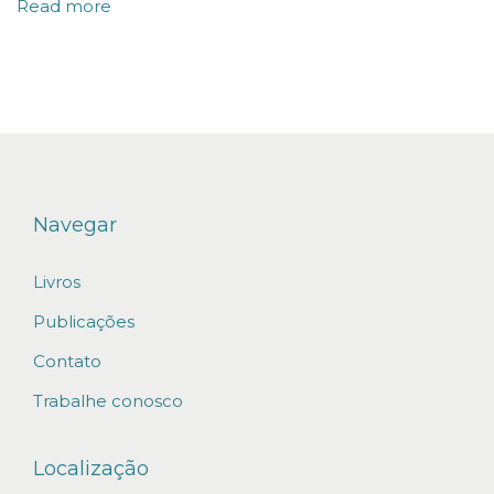
Read more
E
L
U
I
Z
A
P
Navegar
U
Livros
B
L
Publicações
I
Contato
C
Trabalhe conosco
A
D
Localização
O