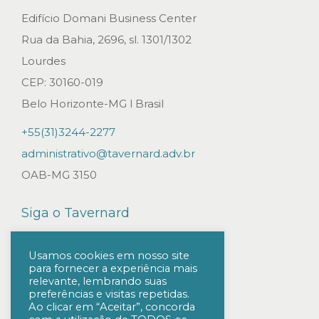
E
Edifício Domani Business Center
D
Rua da Bahia, 2696, sl. 1301/1302
I
Lourdes
T
CEP: 30160-019
A
Belo Horizonte-MG l Brasil
L
+55(31)3244-2277
D
administrativo@tavernard.adv.br
E
OAB-MG 3150
L
I
Siga o Tavernard
C
I
Usamos cookies em nosso site
para fornecer a experiência mais
T
relevante, lembrando suas
A
preferências e visitas repetidas.
Ao clicar em “Aceitar”, concorda
Ç