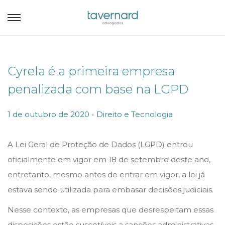
Cyrela é a primeira empresa
penalizada com base na LGPD
.
P
P
1 de outubro de 2020
Direito e Tecnologia
o
o
s
s
A Lei Geral de Proteção de Dados (LGPD) entrou
t
t
oficialmente em vigor em 18 de setembro deste ano,
e
e
entretanto, mesmo antes de entrar em vigor, a lei já
d
d
estava sendo utilizada para embasar decisões judiciais.
o
i
Nesse contexto, as empresas que desrespeitam essas
n
n
disposições estão suscetíveis a sanções administrativas