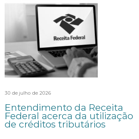
I
A
C
O
N
T
R
A
M
A
30 de julho de 2026
G
Entendimento da Receita
A
Federal acerca da utilização
Z
de créditos tributários
I
N