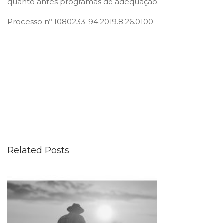
quanto antes programas de adequação.
Processo nº 1080233-94.2019.8.26.0100
M
I
N
I
S
Related Posts
T
É
R
I
O