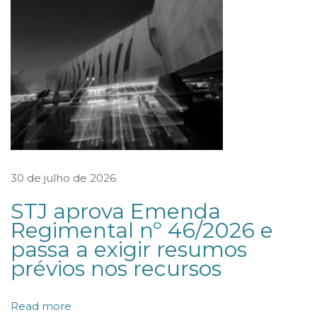
H
O
R
E
J
E
I
T
30 de julho de 2026
A
D
STJ aprova Emenda
Regimental nº 46/2026 e
E
passa a exigir resumos
N
prévios nos recursos
Ú
N
Read more
C