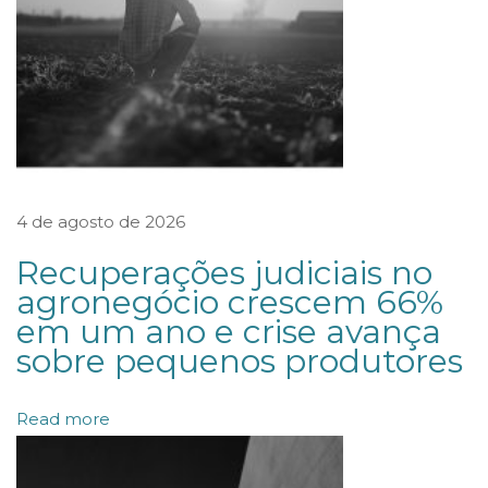
P
Ú
B
L
I
C
O
4 de agosto de 2026
D
Recuperações judiciais no
O
agronegócio crescem 66%
T
em um ano e crise avança
R
sobre pequenos produtores
A
B
Read more
A
L