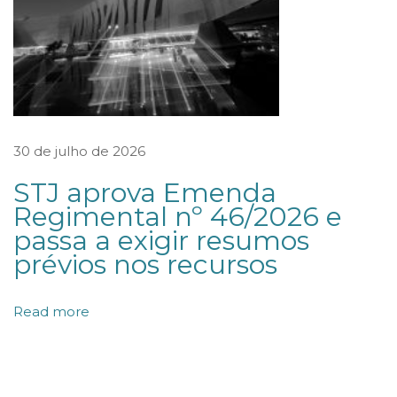
u
f
i
c
i
ê
30 de julho de 2026
n
STJ aprova Emenda
c
Regimental nº 46/2026 e
i
passa a exigir resumos
a
prévios nos recursos
d
a
Read more
p
a
r