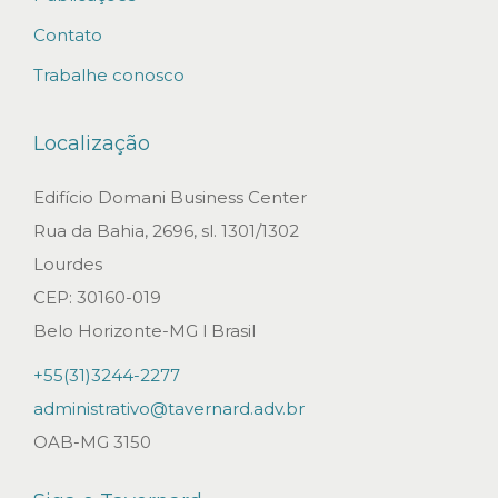
e
Contato
p
Trabalhe conosco
r
o
Localização
v
i
Edifício Domani Business Center
s
Rua da Bahia, 2696, sl. 1301/1302
ó
Lourdes
r
CEP: 30160-019
i
Belo Horizonte-MG l Brasil
a
+55(31)3244-2277
à
administrativo@tavernard.adv.br
g
OAB-MG 3150
e
s