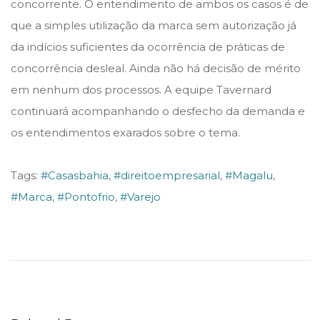
concorrente. O entendimento de ambos os casos é de
que a simples utilização da marca sem autorização já
da indícios suficientes da ocorrência de práticas de
concorrência desleal. Ainda não há decisão de mérito
em nenhum dos processos. A equipe Tavernard
continuará acompanhando o desfecho da demanda e
os entendimentos exarados sobre o tema.
Tags
:
#Casasbahia
,
#direitoempresarial
,
#Magalu
,
#Marca
,
#Pontofrio
,
#Varejo
T
S
T
r
e