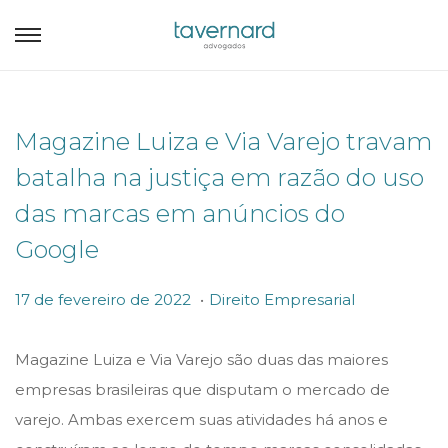
Magazine Luiza e Via Varejo travam
batalha na justiça em razão do uso
das marcas em anúncios do
Google
.
P
P
1
17 de fevereiro de 2022
Direito Empresarial
o
o
7
s
s
d
Magazine Luiza e Via Varejo são duas das maiores
t
t
e
empresas brasileiras que disputam o mercado de
e
e
f
varejo. Ambas exercem suas atividades há anos e
d
d
e