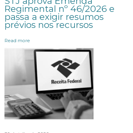
STJ aprova Emenda
a
Regimental nº 46/2026 e
i
passa a exigir resumos
n
prévios nos recursos
a
p
Read more
l
i
c
a
b
i
l
i
d
a