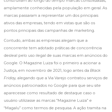
construíram ao longo do tempo marcas consolidadas,
o
i
v
amplamente conhecidas pela população em geral. As
n
n
e
marcas passaram a representar um dos principais
r
ativos das empresas, tendo em vistas que são os
e
pontos principais das campanhas de marketing.
i
Contudo, ambas as empresas alegam que a
r
concorrente tem adotado práticas de concorrência
o
desleal pelo uso ilegal de suas marcas em anúncios do
d
Google. O Magazine Luiza foi o primeiro a acionar a
e
Justiça, em novembro de 2021, logo antes da
Black
2
Friday,
alegando que a Via Varejo contratou serviços de
0
anúncios patrocinados no Google para que seu site
2
aparecesse como resultado de destaque caso o
2
usuário utilizasse as marcas “Magazine Luiza” e
“Magalu” como termos de pesquisa. A ação tramita na