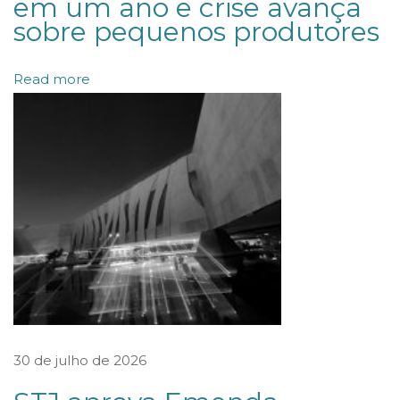
em um ano e crise avança
n
sobre pequenos produtores
t
o
Read more
c
o
n
s
o
l
i
d
a
d
o
30 de julho de 2026
d