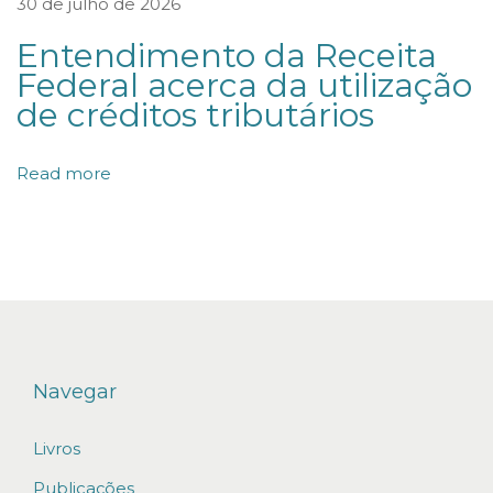
30 de julho de 2026
d
Entendimento da Receita
e
Federal acerca da utilização
d
de créditos tributários
a
e
Read more
s
t
a
b
i
l
i
Navegar
d
a
Livros
d
Publicações