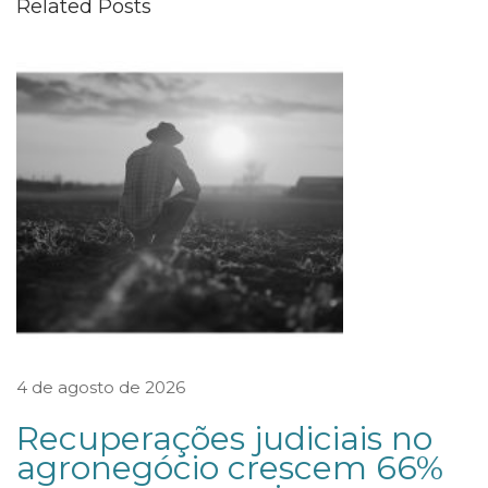
Related Posts
a
f
i
r
m
a
e
n
t
e
n
d
4 de agosto de 2026
i
Recuperações judiciais no
m
agronegócio crescem 66%
e