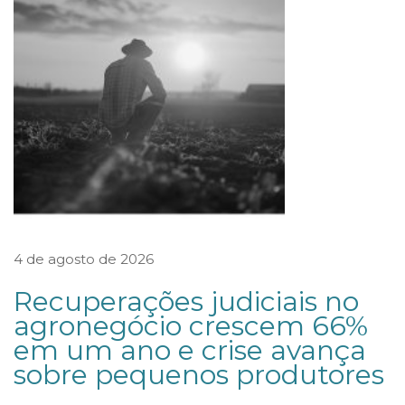
s
o
r
o
u
o
c
o
m
4 de agosto de 2026
i
t
Recuperações judiciais no
ê
agronegócio crescem 66%
em um ano e crise avança
d
sobre pequenos produtores
o
F