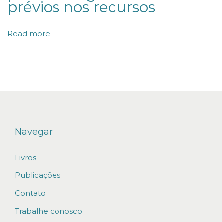
prévios nos recursos
n
t
Read more
o
I
m
o
b
i
l
Navegar
i
Livros
á
r
Publicações
i
Contato
o
Trabalhe conosco
V