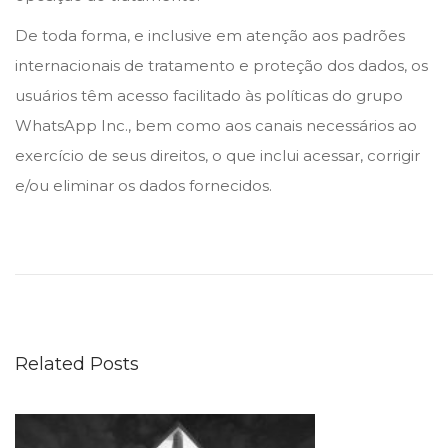
De toda forma, e inclusive em atenção aos padrões
internacionais de tratamento e proteção dos dados, os
usuários têm acesso facilitado às políticas do grupo
WhatsApp Inc., bem como aos canais necessários ao
exercício de seus direitos, o que inclui acessar, corrigir
e/ou eliminar os dados fornecidos.
T
a
v
e
r
Related Posts
n
a
r