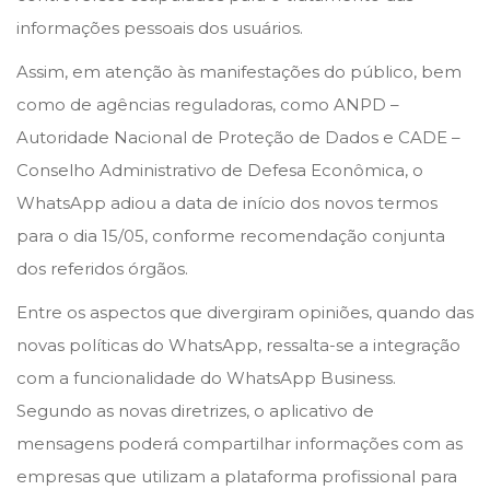
n
n
o
informações pessoais dos usuários.
d
Assim, em atenção às manifestações do público, bem
e
como de agências reguladoras, como ANPD –
2
Autoridade Nacional de Proteção de Dados e CADE –
0
Conselho Administrativo de Defesa Econômica, o
2
WhatsApp adiou a data de início dos novos termos
1
para o dia 15/05, conforme recomendação conjunta
dos referidos órgãos.
Entre os aspectos que divergiram opiniões, quando das
novas políticas do WhatsApp, ressalta-se a integração
com a funcionalidade do WhatsApp Business.
Segundo as novas diretrizes, o aplicativo de
mensagens poderá compartilhar informações com as
empresas que utilizam a plataforma profissional para