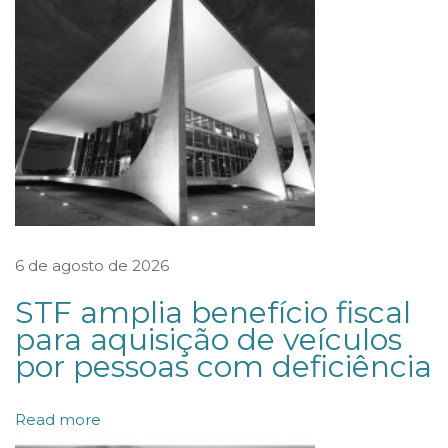
d
A
d
v
o
g
a
d
o
6 de agosto de 2026
s
STF amplia benefício fiscal
a
para aquisição de veículos
s
por pessoas com deficiência
s
e
Read more
s