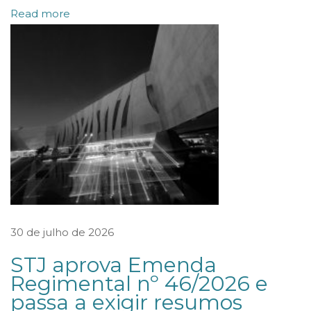
Read more
u
n
d
o
d
e
I
n
v
e
s
30 de julho de 2026
t
STJ aprova Emenda
i
Regimental nº 46/2026 e
m
passa a exigir resumos
e