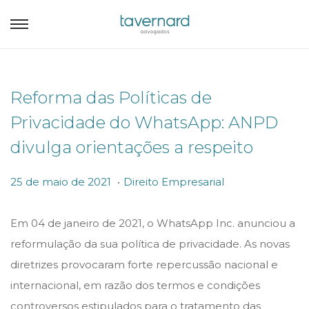
Reforma das Políticas de
Privacidade do WhatsApp: ANPD
divulga orientações a respeito
.
P
P
2
25 de maio de 2021
Direito Empresarial
o
o
5
s
s
d
Em 04 de janeiro de 2021, o WhatsApp Inc. anunciou a
t
t
e
reformulação da sua política de privacidade. As novas
e
e
m
diretrizes provocaram forte repercussão nacional e
d
d
a
internacional, em razão dos termos e condições
o
i
i
controversos estipulados para o tratamento das