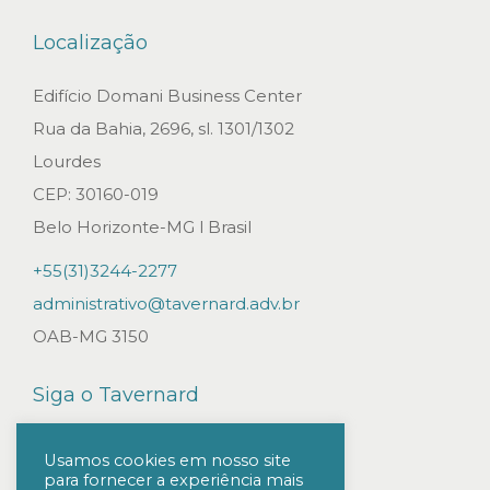
o
Localização
t
o
Edifício Domani Business Center
r
Rua da Bahia, 2696, sl. 1301/1302
a
Lourdes
n
CEP: 30160-019
t
Belo Horizonte-MG l Brasil
i
+55(31)3244-2277
m
administrativo@tavernard.adv.br
B
OAB-MG 3150
I
I
Siga o Tavernard
B
T
Usamos cookies em nosso site
para fornecer a experiência mais
S