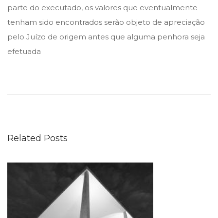
parte do executado, os valores que eventualmente
tenham sido encontrados serão objeto de apreciação
pelo Juízo de origem antes que alguma penhora seja
efetuada
M
e
r
c
a
Related Posts
d
o
d
e
c
â