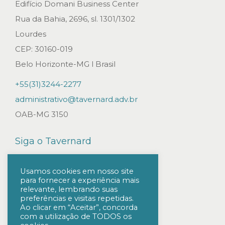
r
Edifício Domani Business Center
a
Rua da Bahia, 2696, sl. 1301/1302
n
Lourdes
g
CEP: 30160-019
e
Belo Horizonte-MG l Brasil
i
+55(31)3244-2277
r
administrativo@tavernard.adv.br
o
OAB-MG 3150
s
n
Siga o Tavernard
o
P
Usamos cookies em nosso site
para fornecer a experiência mais
a
relevante, lembrando suas
í
preferências e visitas repetidas.
Ao clicar em “Aceitar”, concorda
s
com a utilização de TODOS os