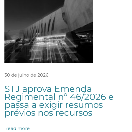
u
x
o
d
e
c
a
p
i
30 de julho de 2026
t
STJ aprova Emenda
a
Regimental nº 46/2026 e
i
passa a exigir resumos
s
prévios nos recursos
e
i
Read more