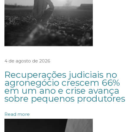
R
F
-
3
d
e
4 de agosto de 2026
s
o
Recuperações judiciais no
n
agronegócio crescem 66%
em um ano e crise avança
e
sobre pequenos produtores
r
a
Read more
f
l