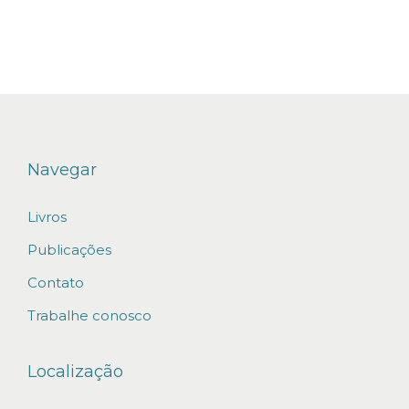
n
v
e
s
t
i
m
Navegar
e
Livros
n
t
Publicações
o
Contato
s
Trabalhe conosco
e
s
Localização
t