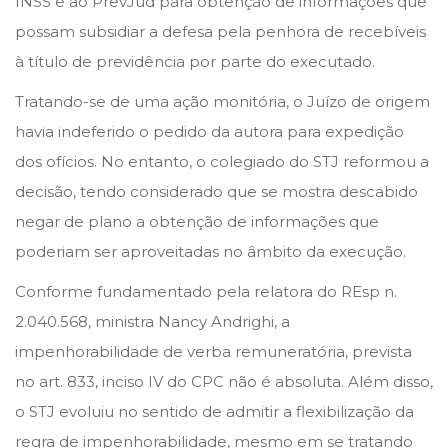
INSS e ao PrevJud para obtenção de informações que
o
i
v
possam subsidiar a defesa pela penhora de recebíveis
n
n
e
à título de previdência por parte do executado.
m
Tratando-se de uma ação monitória, o Juízo de origem
b
havia indeferido o pedido da autora para expedição
r
dos ofícios. No entanto, o colegiado do STJ reformou a
o
decisão, tendo considerado que se mostra descabido
d
negar de plano a obtenção de informações que
e
poderiam ser aproveitadas no âmbito da execução.
2
Conforme fundamentado pela relatora do REsp n.
0
2.040.568, ministra Nancy Andrighi, a
2
impenhorabilidade de verba remuneratória, prevista
3
no art. 833, inciso IV do CPC não é absoluta. Além disso,
o STJ evoluiu no sentido de admitir a flexibilização da
regra de impenhorabilidade, mesmo em se tratando