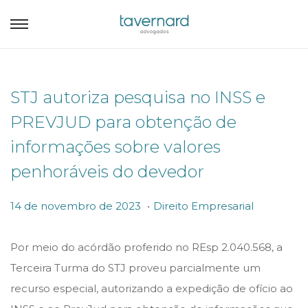
STJ autoriza pesquisa no INSS e
PREVJUD para obtenção de
informações sobre valores
penhoráveis do devedor
.
P
P
1
14 de novembro de 2023
Direito Empresarial
o
o
4
s
s
d
Por meio do acórdão proferido no REsp 2.040.568, a
t
t
e
Terceira Turma do STJ proveu parcialmente um
e
e
n
recurso especial, autorizando a expedição de ofício ao
d
d
o