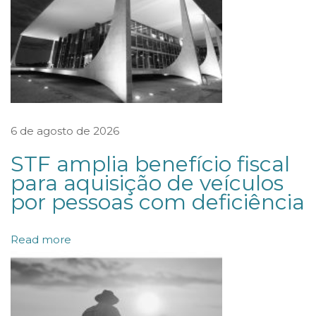
m
b
i
o
:
J
6 de agosto de 2026
u
STF amplia benefício fiscal
l
para aquisição de veículos
g
por pessoas com deficiência
a
d
Read more
o
d
o
T