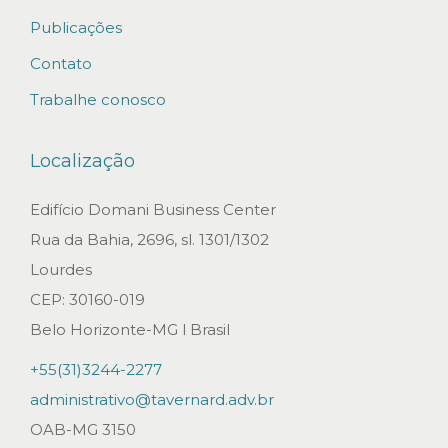
s
Publicações
t
Contato
i
Trabalhe conosco
t
u
Localização
i
ç
Edifício Domani Business Center
ã
Rua da Bahia, 2696, sl. 1301/1302
o
Lourdes
T
CEP: 30160-019
r
Belo Horizonte-MG l Brasil
i
+55(31)3244-2277
b
administrativo@tavernard.adv.br
u
OAB-MG 3150
t