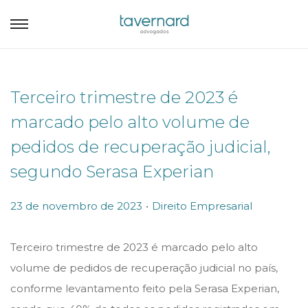
Terceiro trimestre de 2023 é
marcado pelo alto volume de
pedidos de recuperação judicial,
segundo Serasa Experian
.
P
P
23 de novembro de 2023
Direito Empresarial
o
o
s
s
Terceiro trimestre de 2023 é marcado pelo alto
t
t
volume de pedidos de recuperação judicial no país,
e
e
conforme levantamento feito pela Serasa Experian,
d
d