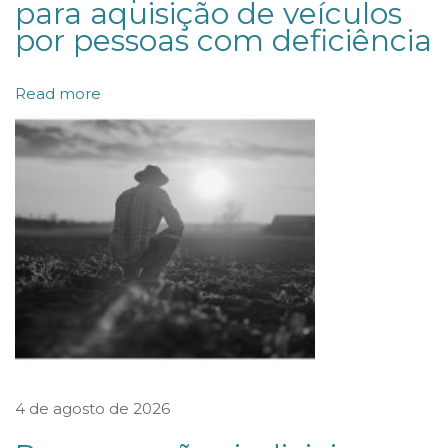
para aquisição de veículos
a
por pessoas com deficiência
p
r
Read more
o
v
e
i
t
a
d
o
c
r
4 de agosto de 2026
é
d