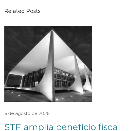
e
Related Posts
c
i
d
e
q
u
e
p
o
d
e
s
6 de agosto de 2026
e
STF amplia benefício fiscal
r