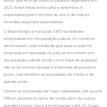
sendo que 40% de todos os pedidos registrados em
o
i
2023, foram feitas entre julho e setembro. A
n
n
expectativa para o término do ano é de índices
recordes, segundos especialistas.
O Brasil atingiu a marca de 3.873 sociedades
empresárias em recuperação judicial. Os números
demonstram uma média de que duas a cada mil
empresas em atividade no país, se encontram em
recuperação judicial, tendo como base de avaliação
não só as microempresas e empresas de pequeno
porte, mas também as sociedades de médio e de
grande porte.
Dentre as sociedades de maior visibilidade, cite-se a M.
Officer, atuante no ramo de moda, além de outros
grandes nomes, como a Americanas, Light, Oi, Grupo