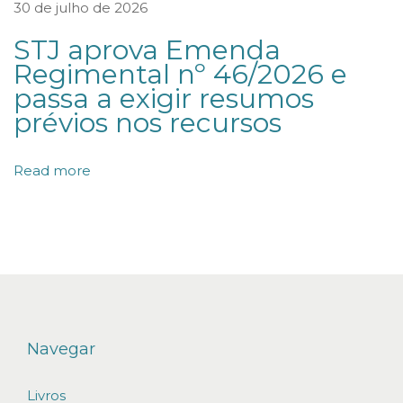
30 de julho de 2026
s
STJ aprova Emenda
s
Regimental nº 46/2026 e
o
passa a exigir resumos
b
prévios nos recursos
r
e
Read more
O
I
C
M
S
–
S
Navegar
u
Livros
b