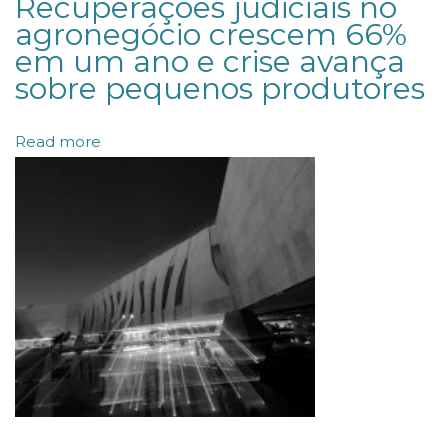
Recuperações judiciais no
i
agronegócio crescem 66%
em um ano e crise avança
t
sobre pequenos produtores
o
s
Read more
d
e
P
I
S
/
C
o
f
i
n