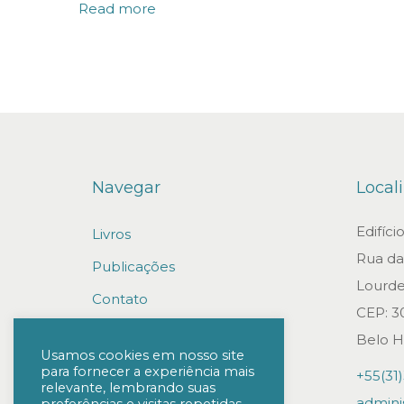
d
Read more
i
c
a
d
o
a
Navegar
Local
o
p
Edifíc
Livros
r
Rua da 
Publicações
ê
Lourde
Contato
m
CEP: 3
i
Trabalhe conosco
Belo H
o
Usamos cookies em nosso site
para fornecer a experiência mais
+55(31
“
relevante, lembrando suas
admini