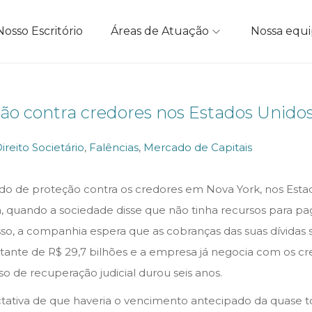
Nosso Escritório
Áreas de Atuação
Nossa equ
ão contra credores nos Estados Unido
ireito Societário
,
Falências
,
Mercado de Capitais
edido de proteção contra os credores em Nova York, nos Es
, quando a sociedade disse que não tinha recursos para p
isso, a companhia espera que as cobranças das suas dívida
ntante de R$ 29,7 bilhões e a empresa já negocia com os cr
so de recuperação judicial durou seis anos.
tativa de que haveria o vencimento antecipado da quase to