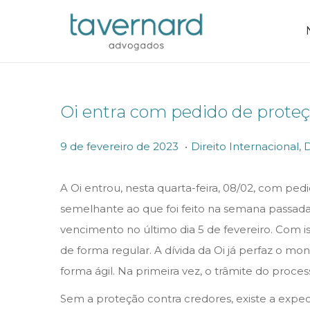
Oi entra com pedido de proteç
.
P
P
9
9 de fevereiro de 2023
Direito Internacional
,
D
o
o
d
s
s
e
A Oi entrou, nesta quarta-feira, 08/02, com p
t
t
f
semelhante ao que foi feito na semana passada
e
e
e
vencimento no último dia 5 de fevereiro. Com 
d
d
v
de forma regular. A dívida da Oi já perfaz o mo
o
i
e
forma ágil. Na primeira vez, o trâmite do proces
n
n
r
Sem a proteção contra credores, existe a expec