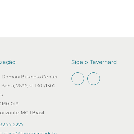
ização
Siga o Tavernard
io Domani Business Center
Bahia, 2696, sl. 1301/1302
s
0160-019
orizonte-MG l Brasil
)3244-2277
strativo@tavernard.adv.br