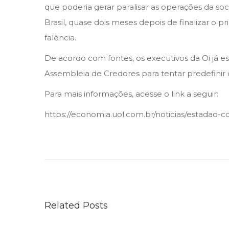
e
que poderia gerar paralisar as operações da s
i
Brasil, quase dois meses depois de finalizar o 
r
falência.
o
De acordo com fontes, os executivos da Oi já
d
Assembleia de Credores para tentar predefinir 
e
2
Para mais informações, acesse o link a seguir:
0
https://economia.uol.com.br/noticias/estadao
2
M
3
e
m
b
r
Related Posts
o