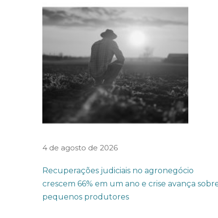
d
o
e
s
c
r
i
t
ó
r
i
4 de agosto de 2026
o
Recuperações judiciais no agronegócio
é
crescem 66% em um ano e crise avança sobr
i
pequenos produtores
n