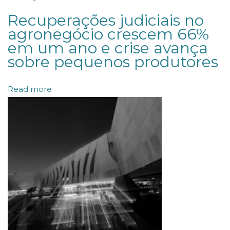
r
Recuperações judiciais no
e
agronegócio crescem 66%
em um ano e crise avança
c
sobre pequenos produtores
u
r
Read more
s
a
i
s
s
ó
p
o
d
e