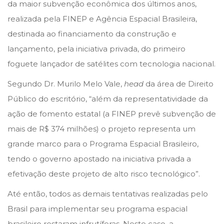
e
e
d
da maior subvenção econômica dos últimos anos,
d
d
e
realizada pela FINEP e Agência Espacial Brasileira,
o
i
z
destinada ao financiamento da construção e
n
n
e
lançamento, pela iniciativa privada, do primeiro
m
foguete lançador de satélites com tecnologia nacional.
b
Segundo Dr. Murilo Melo Vale,
head
da área de Direito
r
Público do escritório, “além da representatividade da
o
ação de fomento estatal (a FINEP prevê subvenção de
d
mais de R$ 374 milhões) o projeto representa um
e
grande marco para o Programa Espacial Brasileiro,
2
tendo o governo apostado na iniciativa privada a
0
efetivação deste projeto de alto risco tecnológico”.
2
Até então, todos as demais tentativas realizadas pelo
3
Brasil para implementar seu programa espacial
brasileiro restaram infrutíferas. Neste caso, a