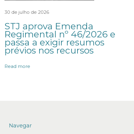
o
30 de julho de 2026
c
STJ aprova Emenda
o
Regimental nº 46/2026 e
r
passa a exigir resumos
r
prévios nos recursos
e
r
Read more
e
m
c
a
s
o
d
Navegar
e