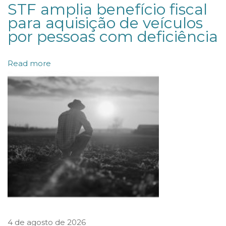
STF amplia benefício fiscal
ç
para aquisição de veículos
ã
por pessoas com deficiência
o
d
Read more
e
h
o
n
o
r
á
r
i
o
4 de agosto de 2026
s