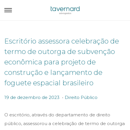
Escritório assessora celebração de
termo de outorga de subvenção
econômica para projeto de
construção e lançamento de
foguete espacial brasileiro
.
P
P
1
19 de dezembro de 2023
Direito Público
o
o
9
s
s
d
O escritório, através do departamento de direito
t
t
e
público, assessorou a celebração de termo de outorga