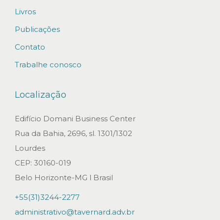
Livros
i
m
Publicações
p
Contato
r
Trabalhe conosco
o
v
Localização
i
m
Edifício Domani Business Center
e
Rua da Bahia, 2696, sl. 1301/1302
n
Lourdes
t
CEP: 30160-019
o
Belo Horizonte-MG l Brasil
i
+55(31)3244-2277
n
administrativo@tavernard.adv.br