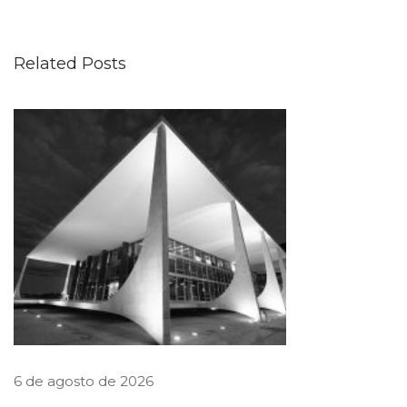
d
e
Related Posts
f
i
n
e
q
u
e
m
a
j
o
r
6 de agosto de 2026
a