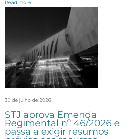
Read more
a
c
o
n
s
t
r
u
t
o
r
30 de julho de 2026
a
STJ aprova Emenda
n
Regimental nº 46/2026 e
ã
passa a exigir resumos
o