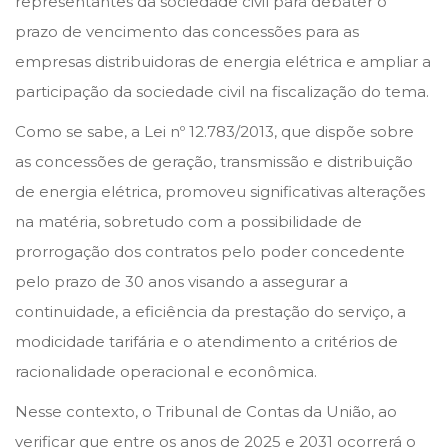
representantes da sociedade civil para debater o
o
i
e
prazo de vencimento das concessões para as
n
n
m
empresas distribuidoras de energia elétrica e ampliar a
b
participação da sociedade civil na fiscalização do tema.
r
Como se sabe, a Lei nº 12.783/2013, que dispõe sobre
o
as concessões de geração, transmissão e distribuição
d
de energia elétrica, promoveu significativas alterações
e
na matéria, sobretudo com a possibilidade de
2
prorrogação dos contratos pelo poder concedente
0
pelo prazo de 30 anos visando a assegurar a
2
continuidade, a eficiência da prestação do serviço, a
3
modicidade tarifária e o atendimento a critérios de
racionalidade operacional e econômica.
Nesse contexto, o Tribunal de Contas da União, ao
verificar que entre os anos de 2025 e 2031 ocorrerá o