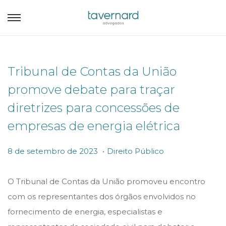
Tribunal de Contas da União
promove debate para traçar
diretrizes para concessões de
empresas de energia elétrica
.
P
P
8
8 de setembro de 2023
Direito Público
o
o
d
s
s
e
O Tribunal de Contas da União promoveu encontro
t
t
s
com os representantes dos órgãos envolvidos no
e
e
e
fornecimento de energia, especialistas e
d
d
t