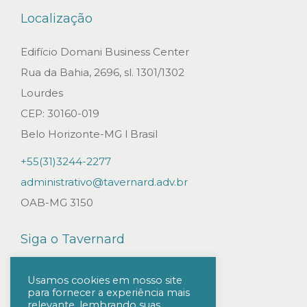
s
Localização
d
e
Edifício Domani Business Center
s
Rua da Bahia, 2696, sl. 1301/1302
e
Lourdes
m
CEP: 30160-019
b
Belo Horizonte-MG l Brasil
a
+55(31)3244-2277
r
administrativo@tavernard.adv.br
a
OAB-MG 3150
ç
a
Siga o Tavernard
d
o
Usamos cookies em nosso site
para fornecer a experiência mais
s
relevante, lembrando suas