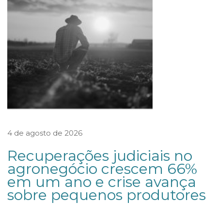
a
r
c
a
G
a
f
i
s
4 de agosto de 2026
a
,
Recuperações judiciais no
a
agronegócio crescem 66%
em um ano e crise avança
p
sobre pequenos produtores
ó
s