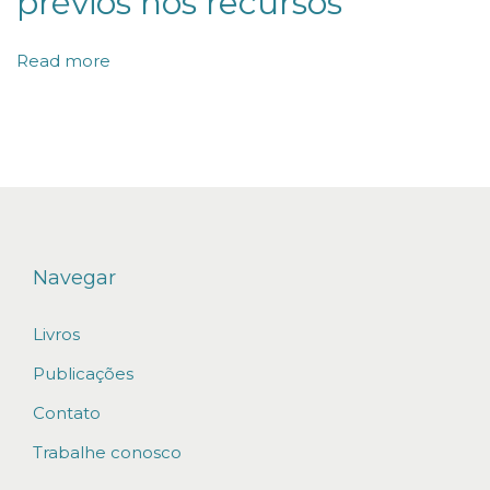
prévios nos recursos
t
e
Read more
r
o
f
e
r
e
c
Navegar
i
Livros
d
o
Publicações
b
Contato
e
Trabalhe conosco
n