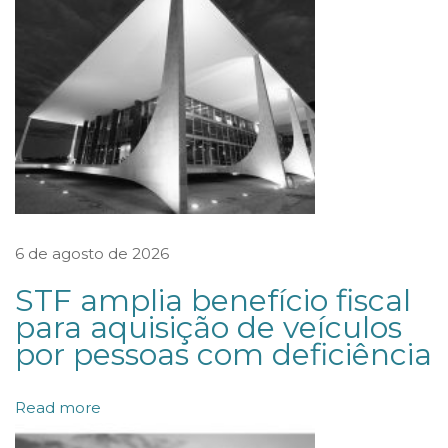
o
r
i
z
a
p
e
n
h
6 de agosto de 2026
o
STF amplia benefício fiscal
r
para aquisição de veículos
a
por pessoas com deficiência
d
a
Read more
m