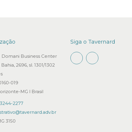
ização
Siga o Tavernard
io Domani Business Center
Bahia, 2696, sl. 1301/1302
s
0160-019
orizonte-MG l Brasil
)3244-2277
strativo@tavernard.adv.br
G 3150