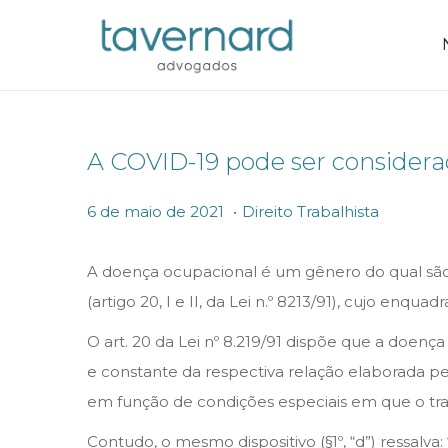
A COVID-19 pode ser consider
.
P
P
6
6 de maio de 2021
Direito Trabalhista
o
o
d
s
s
e
A doença ocupacional é um gênero do qual são e
t
t
m
(artigo 20, I e II, da Lei n.º 8213/91), cujo en
e
e
a
O art. 20 da Lei nº 8.219/91 dispõe que a doenç
d
d
i
e constante da respectiva relação elaborada pe
o
i
o
em função de condições especiais em que o tra
n
n
d
Contudo, o mesmo dispositivo (§1º, “d”) ressalv