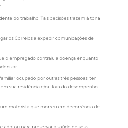
.
ente do trabalho. Tais decisões trazem à tona
igar os Correios a expedir comunicações de
que o empregado contraiu a doença enquanto
denizar.
amiliar ocupado por outras três pessoas, ter
eu em sua residência e/ou fora do desempenho
 de um motorista que morreu em decorrência de
ue adotou para preservar a saúde de seus