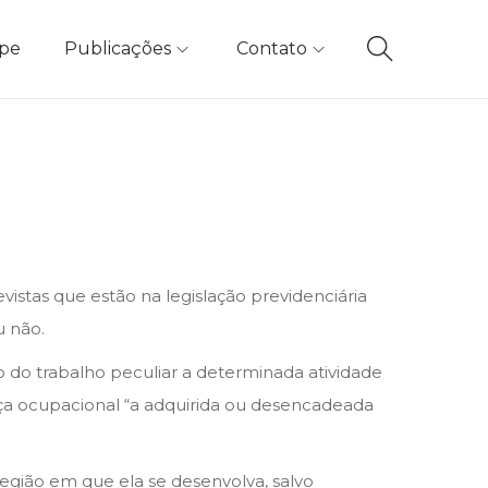
ipe
Publicações
Contato
istas que estão na legislação previdenciária
u não.
o do trabalho peculiar a determinada atividade
ença ocupacional “a adquirida ou desencadeada
região em que ela se desenvolva, salvo