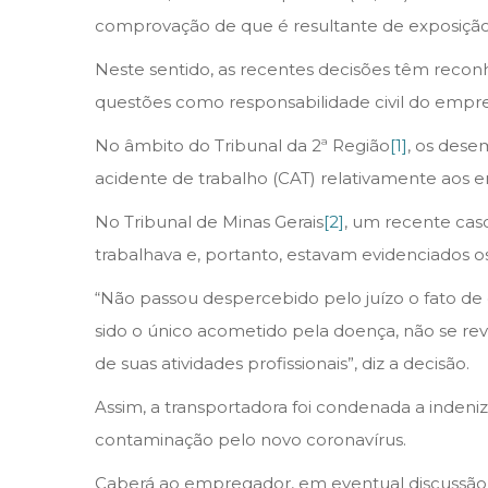
e
comprovação de que é resultante de exposição 
2
0
Neste sentido, as recentes decisões têm recon
2
questões como responsabilidade civil do empr
1
No âmbito do Tribunal da 2ª Região
[1]
, os dese
acidente de trabalho (CAT) relativamente aos 
No Tribunal de Minas Gerais
[2]
, um recente ca
trabalhava e, portanto, estavam evidenciados o
“Não passou despercebido pelo juízo o fato de q
sido o único acometido pela doença, não se re
de suas atividades profissionais”, diz a decisão.
Assim, a transportadora foi condenada a indeni
contaminação pelo novo coronavírus.
Caberá ao empregador, em eventual discussão ad