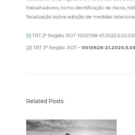
trabalhadores, como identificação de riscos, his
fiscalização sobre adoção de medidas relaciona
[1]
TRT 2ª Região: ROT-1000708-47.2020.5.02.03
[2]
TRT 3ª Região: ROT –
0010626-21.2020.5.03
S
i
n
a
l
Related Posts
v
e
r
d