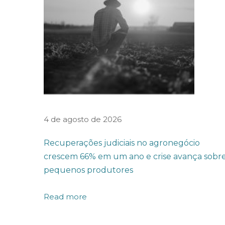
e
d
o
T
C
U
p
a
4 de agosto de 2026
r
Recuperações judiciais no agronegócio
a
crescem 66% em um ano e crise avança sobr
o
pequenos produtores
P
r
Read more
o
g