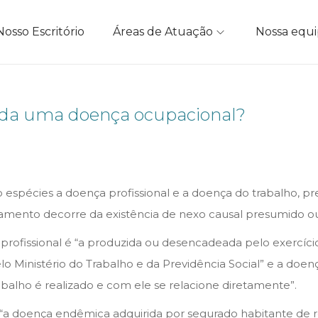
Nosso Escritório
Áreas de Atuação
Nossa equ
ada uma doença ocupacional?
spécies a doença profissional e a doença do trabalho, prev
quadramento decorre da existência de nexo causal presumido o
a profissional é “a produzida ou desencadeada pelo exercíci
lo Ministério do Trabalho e da Previdência Social” e a do
balho é realizado e com ele se relacione diretamente”.
a: “a doença endêmica adquirida por segurado habitante de 