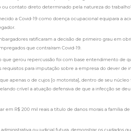
ou contato direto determinado pela natureza do trabalho”
hecido a Covid-19 como doença ocupacional equipara a acid
egador.
mbargadores ratificaram a decisão de primeiro grau em obr
empregados que contraíram Covid-19.
so que gerou repercussão foi com base entendimento de 
s requisitos para imputação sobre a empresa do dever de in
ue apenas o de cujos [o motorista], dentro de seu núcleo f
velando crível a atuação defensiva de que a infecção se d
zar em R$ 200 mil reais a título de danos morais a família
ministrativa ou judicial futura, demonstrar os cuidados q