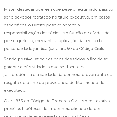
n
n
Mister destacar que, em que pese o legitimado passivo
ser o devedor retratado no título executivo, em casos
específicos, o Direito positivo admite a
responsabilização dos sócios em função de dívidas da
pessoa jurídica, mediante a aplicação da teoria da
personalidade jurídica (
ex vi
art. 50 do Código Civil).
Sendo possível atingir os bens dos sócios, a fim de se
garantir a efetividade, o que se discute na
jurisprudência é a validade da penhora proveniente do
resgate de plano de previdência de titularidade do
executado.
O art. 833 do Código de Processo Civil, em rol taxativo,
prevê as hipóteses de impenhorabilidade de bens,
sendo uma delas – prevista no inciso IV – os