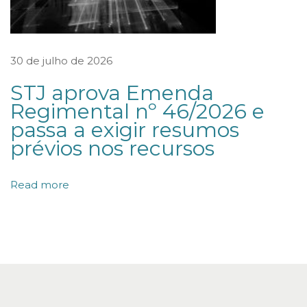
D
E
F
30 de julho de 2026
A
L
STJ aprova Emenda
Regimental nº 46/2026 e
Ê
passa a exigir resumos
N
prévios nos recursos
C
I
Read more
A
S
E
R
E
C