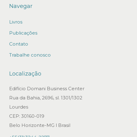
U
Navegar
P
E
Livros
R
Publicações
A
Contato
Ç
Trabalhe conosco
Ã
O
Localização
J
U
Edifício Domani Business Center
D
Rua da Bahia, 2696, sl. 1301/1302
I
Lourdes
C
CEP: 30160-019
I
Belo Horizonte-MG l Brasil
A