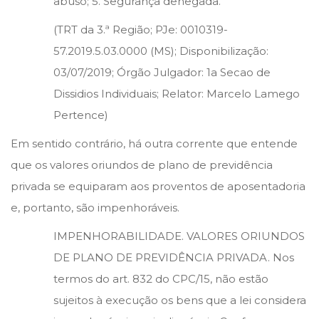
abuso; 5. Segurança denegada.
(TRT da 3.ª Região; PJe: 0010319-
57.2019.5.03.0000 (MS); Disponibilização:
03/07/2019; Órgão Julgador: 1a Secao de
Dissidios Individuais; Relator: Marcelo Lamego
Pertence)
Em sentido contrário, há outra corrente que entende
que os valores oriundos de plano de previdência
privada se equiparam aos proventos de aposentadoria
e, portanto, são impenhoráveis.
IMPENHORABILIDADE. VALORES ORIUNDOS
DE PLANO DE PREVIDÊNCIA PRIVADA. Nos
termos do art. 832 do CPC/15, não estão
sujeitos à execução os bens que a lei considera