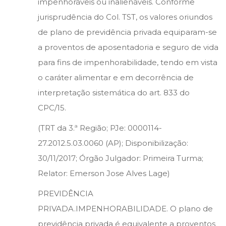
impenhoráveis ou inalienáveis. Conforme
jurisprudência do Col. TST, os valores oriundos
de plano de previdência privada equiparam-se
a proventos de aposentadoria e seguro de vida
para fins de impenhorabilidade, tendo em vista
o caráter alimentar e em decorrência de
interpretação sistemática do art. 833 do
CPC/15.
(TRT da 3.ª Região; PJe: 0000114-
27.2012.5.03.0060 (AP); Disponibilização:
30/11/2017; Órgão Julgador: Primeira Turma;
Relator: Emerson Jose Alves Lage)
PREVIDÊNCIA
PRIVADA.IMPENHORABILIDADE. O plano de
previdência privada é equivalente a proventos