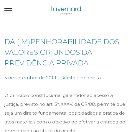
DA (IM)PENHORABILIDADE DOS
VALORES ORIUNDOS DA
PREVIDÊNCIA PRIVADA
.
P
P
5 de setembro de 2019
Direito Trabalhista
o
o
s
s
O princípio constitucional garantidor ao acesso à
t
t
justiça, previsto no art. 5º, XXXV, da CR/88, permite que
e
e
seja um direito fundamental dos cidadãos a prática de
d
d
atos materiais com o objetivo de efetivar a entrega do
o
i
bem da vida ao titular do direito.