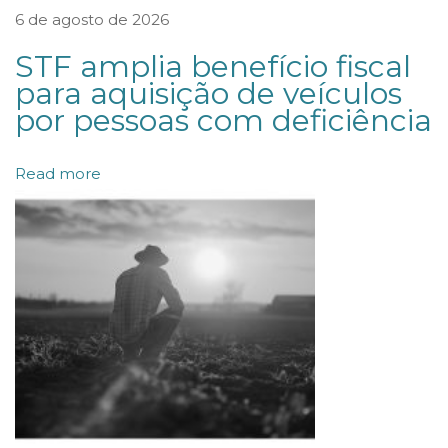
A
6 de agosto de 2026
B
STF amplia benefício fiscal
A
para aquisição de veículos
L
por pessoas com deficiência
H
O
Read more
P
A
R
A
A
N
A
L
I