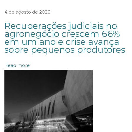
S
A
4 de agosto de 2026
R
Recuperações judiciais no
P
agronegócio crescem 66%
R
em um ano e crise avança
O
sobre pequenos produtores
J
E
Read more
T
O
D
E
L
E
I