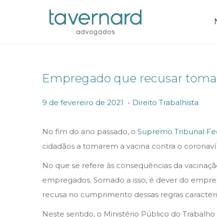
Empregado que recusar tomar a
.
P
P
9
9 de fevereiro de 2021
Direito Trabalhista
o
o
d
s
s
e
No fim do ano passado, o
Supremo Tribunal Fed
t
t
f
cidadãos a tomarem a vacina contra o coronavír
e
e
e
No que se refere às consequências da vacinaçã
d
d
v
empregados. Somado a isso, é dever do empreg
o
i
e
recusa no cumprimento dessas regras caracteriz
n
n
r
Neste sentido, o Ministério Público do Trabal