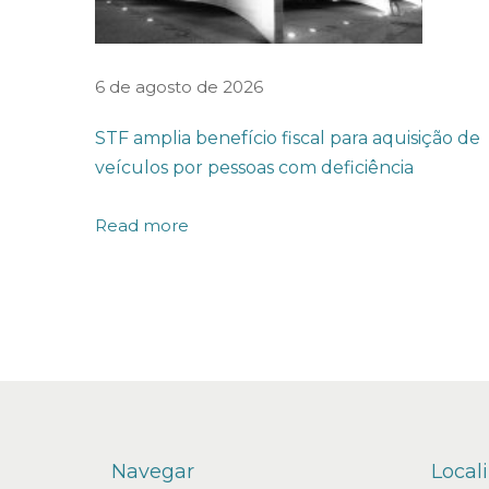
p
e
i
6 de agosto de 2026
t
o
STF amplia benefício fiscal para aquisição de
d
veículos por pessoas com deficiência
a
Read more
m
a
n
i
p
u
l
a
Navegar
Local