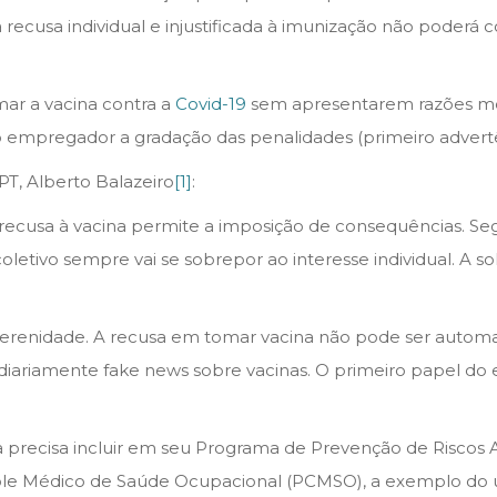
cusa individual e injustificada à imunização não poderá c
mar a vacina contra a
Covid-19
sem apresentarem razões mé
o empregador a gradação das penalidades (primeiro advertên
T, Alberto Balazeiro
[1]
:
 recusa à vacina permite a imposição de consequências. Se
 coletivo sempre vai se sobrepor ao interesse individual. A 
ta serenidade. A recusa em tomar vacina não pode ser auto
ariamente fake news sobre vacinas. O primeiro papel do
recisa incluir em seu Programa de Prevenção de Riscos Am
role Médico de Saúde Ocupacional (PCMSO), a exemplo do u