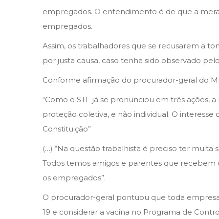
e
empregados. O entendimento é de que a mera re
i
empregados.
r
o
Assim, os trabalhadores que se recusarem a to
d
por justa causa, caso tenha sido observado pel
e
Conforme afirmação do procurador-geral do MP
2
“Como o STF já se pronunciou em três ações, a
0
proteção coletiva, e não individual. O interesse
2
Constituição”
1
(…) “Na questão trabalhista é preciso ter mui
Todos temos amigos e parentes que recebem di
os empregados”.
O procurador-geral pontuou que toda empresa p
19 e considerar a vacina no Programa de Cont