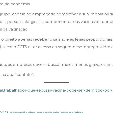
eço da pandemia.
da grupo, caberá ao empregado comprovar a sua impossibil
das, pessoas alérgicas a componentes das vacinas ou port
 da vacinação.
o direito apenas receber o salário e as férias proporciona
nal, sacar o FGTS e ter acesso ao seguro-desemprego. Além
ado, as empresas devem buscar meios menos gravosos ante
na aba “contato”.
ral,trabalhador-que-recusar-vacina-pode-ser-demitido-por-j
2021
,
#notatécnica
,
#pandemia
,
#trabalhista