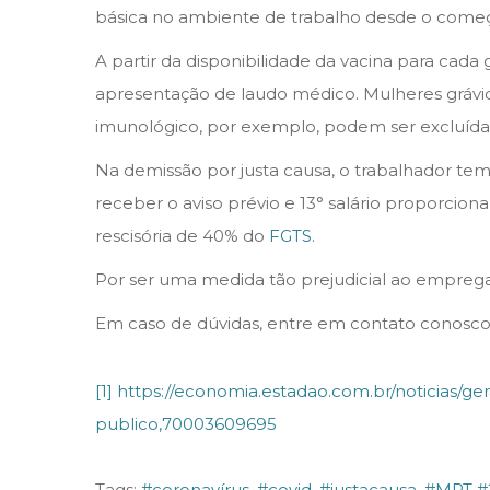
básica no ambiente de trabalho desde o com
A partir da disponibilidade da vacina para ca
apresentação de laudo médico. Mulheres grávi
imunológico, por exemplo, podem ser excluídas
Na demissão por justa causa, o trabalhador tem 
receber o aviso prévio e 13° salário proporcio
rescisória de 40% do
FGTS
.
Por ser uma medida tão prejudicial ao empreg
Em caso de dúvidas, entre em contato conosco 
[1]
https://economia.estadao.com.br/noticias/ge
publico,70003609695
Tags
:
#coronavírus
,
#covid
,
#justacausa
,
#MPT #