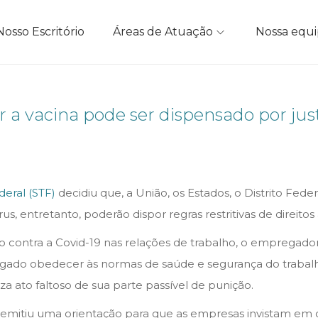
Nosso Escritório
Áreas de Atuação
Nossa equ
 vacina pode ser dispensado por just
eral (STF)
decidiu que, a União, os Estados, o Distrito Fede
us, entretanto, poderão dispor regras restritivas de direi
o contra a Covid-19 nas relações de trabalho, o empregado
ado obedecer às normas de saúde e segurança do trabalho,
a ato faltoso de sua parte passível de punição.
ho emitiu uma orientação para que as empresas invistam e