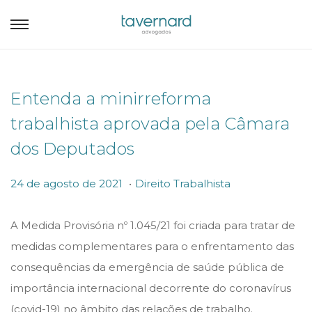
Entenda a minirreforma
trabalhista aprovada pela Câmara
dos Deputados
.
P
P
2
24 de agosto de 2021
Direito Trabalhista
o
o
4
s
s
d
A Medida Provisória nº 1.045/21 foi criada para tratar de
t
t
e
medidas complementares para o enfrentamento das
e
e
a
consequências da emergência de saúde pública de
d
d
g
importância internacional decorrente do coronavírus
o
i
o
(covid-19) no âmbito das relações de trabalho.