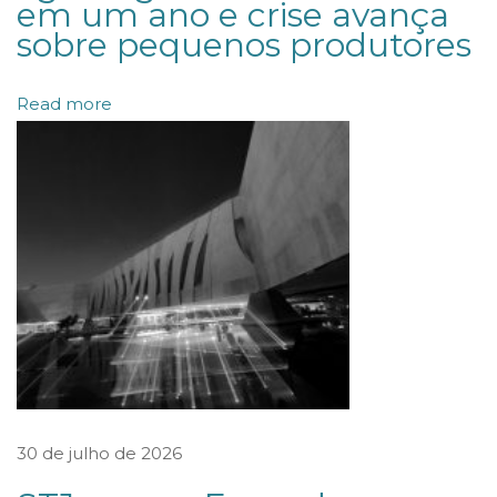
em um ano e crise avança
P
sobre pequenos produtores
J
e
Read more
C
S
L
L
c
o
m
o
s
o
30 de julho de 2026
c
i