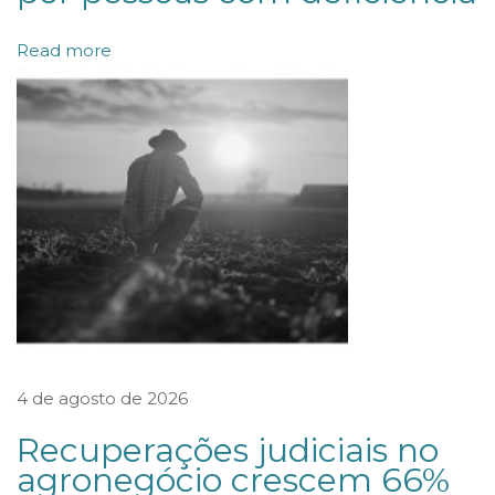
d
Read more
i
c
a
a
r
e
c
o
l
h
e
4 de agosto de 2026
r
Recuperações judiciais no
I
agronegócio crescem 66%
R