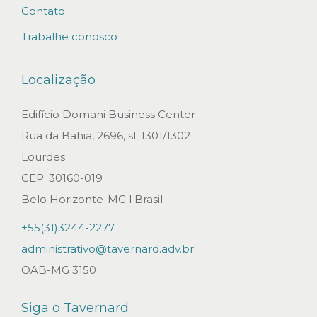
Contato
S
Trabalhe conosco
ó
c
Localização
i
o
Edifício Domani Business Center
o
Rua da Bahia, 2696, sl. 1301/1302
b
Lourdes
t
CEP: 30160-019
é
Belo Horizonte-MG l Brasil
m
+55(31)3244-2277
G
administrativo@tavernard.adv.br
r
OAB-MG 3150
a
u
Siga o Tavernard