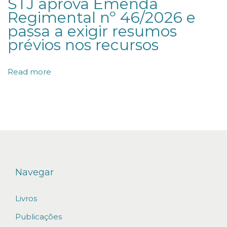
STJ aprova Emenda
Regimental nº 46/2026 e
e
passa a exigir resumos
d
prévios nos recursos
a
d
Read more
e
e
m
p
r
e
s
Navegar
á
r
Livros
i
Publicações
a