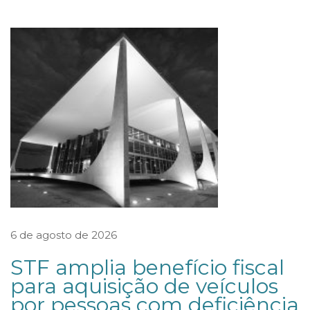
t
o
r
i
z
a
c
l
í
n
i
6 de agosto de 2026
c
STF amplia benefício fiscal
a
para aquisição de veículos
m
por pessoas com deficiência
é