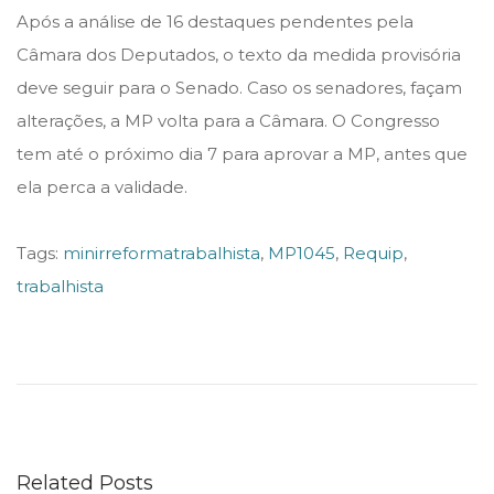
Após a análise de 16 destaques pendentes pela
Câmara dos Deputados, o texto da medida provisória
deve seguir para o Senado. Caso os senadores, façam
alterações, a MP volta para a Câmara. O Congresso
tem até o próximo dia 7 para aprovar a MP, antes que
ela perca a validade.
Tags
:
minirreformatrabalhista
,
MP1045
,
Requip
,
trabalhista
C
A
R
F
a
Related Posts
u