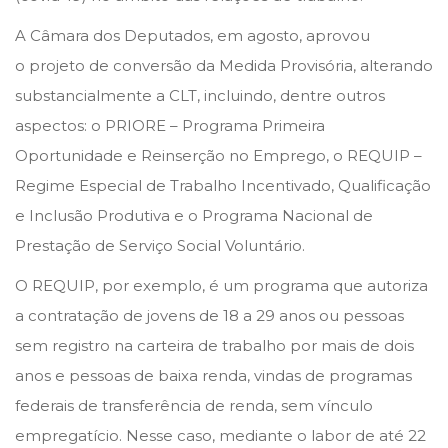
n
n
s
A Câmara dos Deputados, em agosto, aprovou
t
o projeto de conversão da Medida Provisória, alterando
o
substancialmente a CLT, incluindo, dentre outros
d
aspectos: o PRIORE – Programa Primeira
e
Oportunidade e Reinserção no Emprego, o REQUIP –
2
Regime Especial de Trabalho Incentivado, Qualificação
0
e Inclusão Produtiva e o Programa Nacional de
2
Prestação de Serviço Social Voluntário.
1
O REQUIP, por exemplo, é um programa que autoriza
a contratação de jovens de 18 a 29 anos ou pessoas
sem registro na carteira de trabalho por mais de dois
anos e pessoas de baixa renda, vindas de programas
federais de transferência de renda, sem vínculo
empregatício. Nesse caso, mediante o labor de até 22