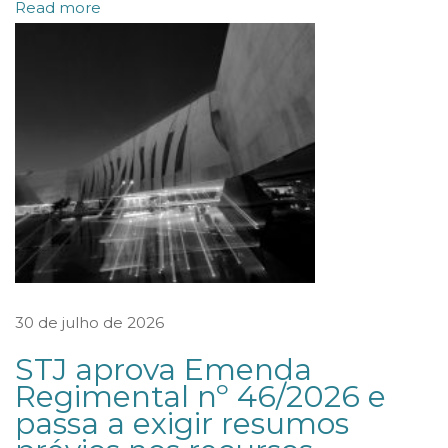
Read more
À
P
R
E
S
T
A
Ç
Ã
O
D
30 de julho de 2026
E
STJ aprova Emenda
C
Regimental nº 46/2026 e
O
passa a exigir resumos
N