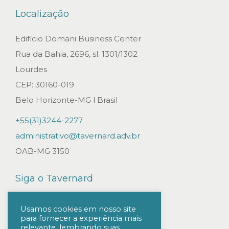
R
Localização
D
E
Edifício Domani Business Center
I
Rua da Bahia, 2696, sl. 1301/1302
R
Lourdes
O
CEP: 30160-019
S
Belo Horizonte-MG l Brasil
N
+55(31)3244-2277
O
administrativo@tavernard.adv.br
V
OAB-MG 3150
O
S
Siga o Tavernard
P
R
Usamos cookies em nosso site
para fornecer a experiência mais
O
relevante, lembrando suas