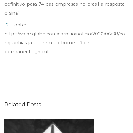
definitivo-para-74-das-empresas-no-brasil-a-resposta-
e-sim/
[2]
Fonte:
https://valor.globo.com/carreira/noticia/2020/06/08/co
mpanhias-ja-aderem-ao-home-office-
permanente.ghtml
A
M
O
R
T
Related Posts
E
D
O