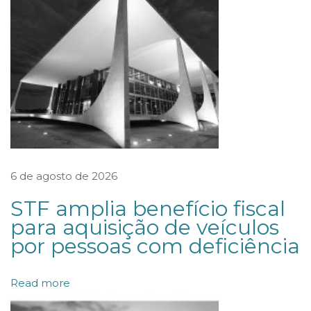
I
N
V
E
N
T
A
R
I
6 de agosto de 2026
A
STF amplia benefício fiscal
N
para aquisição de veículos
T
por pessoas com deficiência
E
N
Read more
Ã