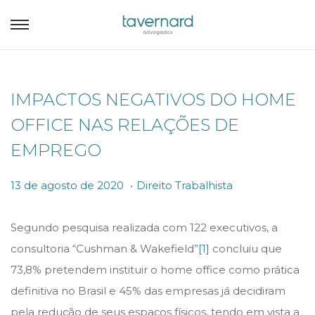
IMPACTOS NEGATIVOS DO HOME
OFFICE NAS RELAÇÕES DE
EMPREGO
.
P
P
1
13 de agosto de 2020
Direito Trabalhista
o
o
9
s
s
d
Segundo pesquisa realizada com 122 executivos, a
t
t
e
consultoria “Cushman & Wakefield”
[1]
concluiu que
e
e
m
73,8% pretendem instituir o home office como prática
d
d
a
definitiva no Brasil e 45% das empresas já decidiram
o
i
i
pela redução de seus espaços físicos, tendo em vista a