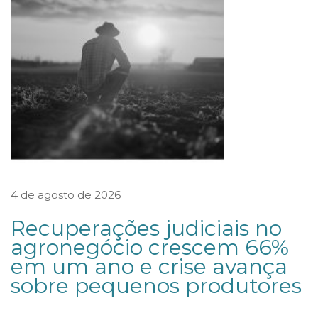
O
A
F
A
S
T
A
O
D
4 de agosto de 2026
I
R
Recuperações judiciais no
E
agronegócio crescem 66%
em um ano e crise avança
I
sobre pequenos produtores
T
O