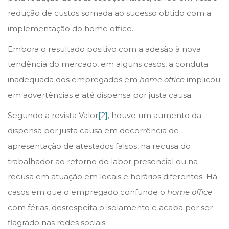
n
n
o
redução de custos somada ao sucesso obtido com a
d
implementação do home office.
e
Embora o resultado positivo com a adesão à nova
2
tendência do mercado, em alguns casos, a conduta
0
inadequada dos empregados em
home office
implicou
2
em advertências e até dispensa por justa causa.
5
Segundo a revista Valor
[2]
, houve um aumento da
dispensa por justa causa em decorrência de
apresentação de atestados falsos, na recusa do
trabalhador ao retorno do labor presencial ou na
recusa em atuação em locais e horários diferentes. Há
casos em que o empregado confunde o
home office
com férias, desrespeita o isolamento e acaba por ser
flagrado nas redes sociais.