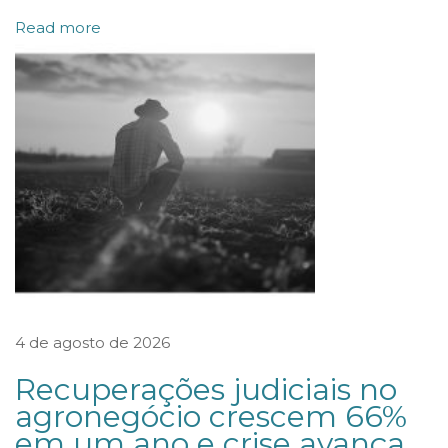
P
Read more
r
i
v
a
c
i
d
a
d
e
d
4 de agosto de 2026
o
Recuperações judiciais no
W
agronegócio crescem 66%
h
em um ano e crise avança