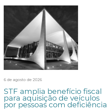
a
d
a
s
P
o
l
í
t
i
c
6 de agosto de 2026
a
STF amplia benefício fiscal
s
para aquisição de veículos
d
por pessoas com deficiência
e