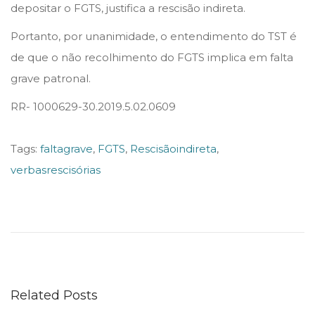
depositar o FGTS, justifica a rescisão indireta.
Portanto, por unanimidade, o entendimento do TST é
de que o não recolhimento do FGTS implica em falta
grave patronal.
RR- 1000629-30.2019.5.02.0609
Tags
:
faltagrave
,
FGTS
,
Rescisãoindireta
,
verbasrescisórias
R
e
f
o
r
Related Posts
m