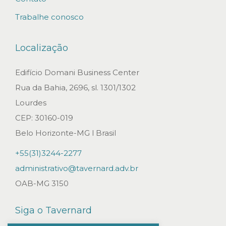
r
Trabalhe conosco
e
s
Localização
p
e
Edifício Domani Business Center
i
Rua da Bahia, 2696, sl. 1301/1302
t
Lourdes
o
CEP: 30160-019
S
Belo Horizonte-MG l Brasil
T
+55(31)3244-2277
J
administrativo@tavernard.adv.br
d
OAB-MG 3150
e
c
Siga o Tavernard
i