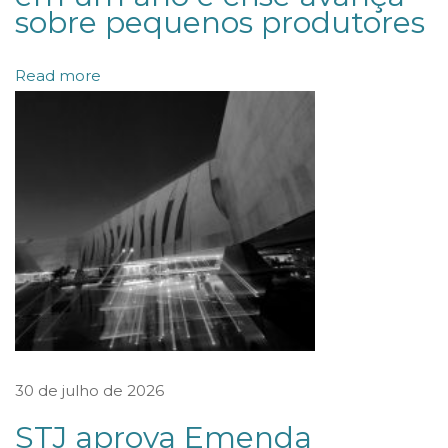
a
sobre pequenos produtores
t
s
Read more
A
p
p
:
A
N
P
D
d
i
30 de julho de 2026
v
u
STJ aprova Emenda