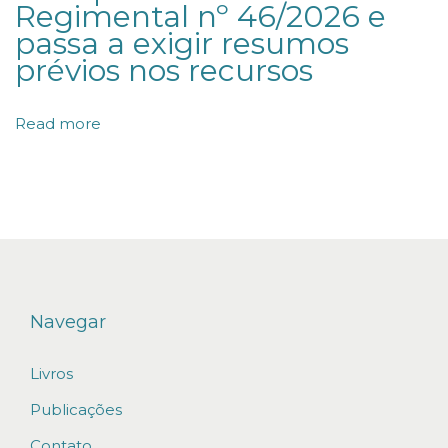
Regimental nº 46/2026 e
l
passa a exigir resumos
g
prévios nos recursos
a
o
Read more
r
i
e
n
t
a
ç
Navegar
õ
e
Livros
s
Publicações
a
Contato