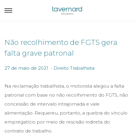
Não recolhimento de FGTS gera
falta grave patronal
.
P
P
2
27 de maio de 2021
Direito Trabalhista
o
o
7
s
s
d
Na reclamação trabalhista, o motorista alegou a falta
t
t
e
patronal com base no não recolhimento do FGTS, não
e
e
m
concessão de intervalo intrajornada e vale
d
d
a
alimentação. Requereu, portanto, a quebra do vínculo
o
i
i
empregatício por meio de rescisão indireta do
n
n
o
contrato de trabalho.