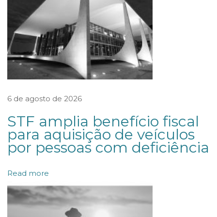
N
O
V
A
L
E
I
6 de agosto de 2026
D
STF amplia benefício fiscal
E
para aquisição de veículos
L
por pessoas com deficiência
I
C
Read more
I
T
A