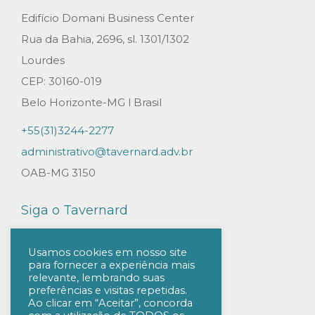
o
Edifício Domani Business Center
s
Rua da Bahia, 2696, sl. 1301/1302
o
Lourdes
b
CEP: 30160-019
r
Belo Horizonte-MG l Brasil
e
+55(31)3244-2277
a
administrativo@tavernard.adv.br
e
OAB-MG 3150
x
c
Siga o Tavernard
l
u
Usamos cookies em nosso site
s
para fornecer a experiência mais
relevante, lembrando suas
ã
preferências e visitas repetidas.
Ao clicar em “Aceitar”, concorda
o