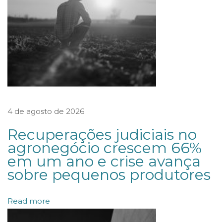
Ç
Õ
E
S
N
A
S
R
4 de agosto de 2026
E
Recuperações judiciais no
L
agronegócio crescem 66%
A
em um ano e crise avança
Ç
sobre pequenos produtores
Õ
E
Read more
S