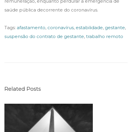
remuneração, enquanto perdurar a emergência de
saúde pública decorrente do coronavírus.
Tags
:
afastamento
,
coronavírus
,
estabilidade
,
gestante
,
suspensão do contrato de gestante
,
trabalho remoto
I
M
P
A
C
Related Posts
T
O
S
D
A