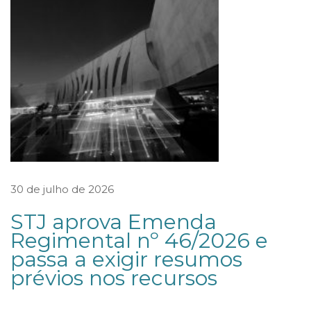
D
E
T
R
A
B
A
L
H
30 de julho de 2026
O
F
STJ aprova Emenda
Regimental nº 46/2026 e
i
passa a exigir resumos
n
prévios nos recursos
a
l