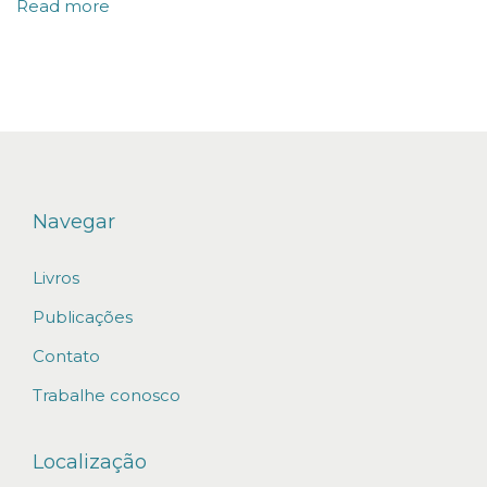
Read more
i
z
a
d
o
o
j
Navegar
u
l
Livros
g
Publicações
a
Contato
m
Trabalhe conosco
e
n
Localização
t