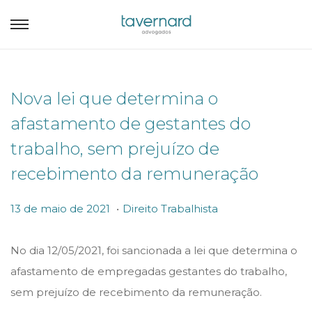
Nova lei que determina o
afastamento de gestantes do
trabalho, sem prejuízo de
recebimento da remuneração
.
P
P
1
13 de maio de 2021
Direito Trabalhista
o
o
3
s
s
d
No dia 12/05/2021, foi sancionada a lei que determina o
t
t
e
afastamento de empregadas gestantes do trabalho,
e
e
m
sem prejuízo de recebimento da remuneração.
d
d
a