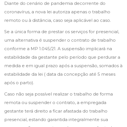
Diante do cenário de pandemia decorrente do
o
i
i
coronavírus, a nova lei autoriza apenas o trabalho
n
n
o
remoto ou à distância, caso seja aplicável ao caso.
d
Se a única forma de prestar os serviços for presencial,
e
uma alternativa é suspender o contrato de trabalho
2
conforme a MP 1.045/21. A suspensão implicará na
0
estabilidade da gestante pelo período que perdurar a
2
medida e em igual prazo após a suspensão, somados à
1
estabilidade da lei ( data da concepção até 5 meses
após o parto).
Caso não seja possível realizar o trabalho de forma
remota ou suspender o contrato, a empregada
gestante terá direito a ficar afastada do trabalho
presencial, estando garantida integralmente sua