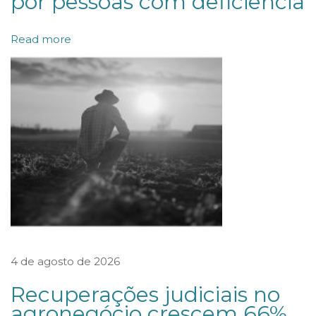
por pessoas com deficiência
O
D
Read more
E
R
E
A
J
U
S
T
A
R
4 de agosto de 2026
A
L
Recuperações judiciais no
U
agronegócio crescem 66%