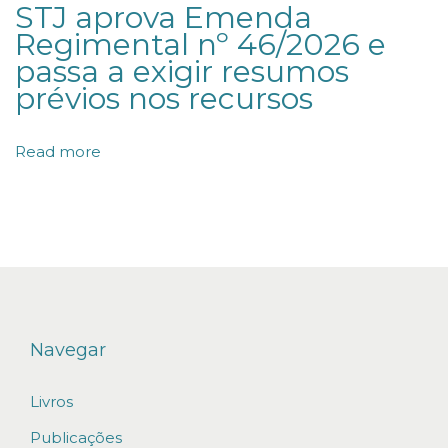
STJ aprova Emenda
O
Regimental nº 46/2026 e
S
passa a exigir resumos
D
prévios nos recursos
E
I
Read more
N
É
R
C
I
A
C
Navegar
o
Livros
m
i
Publicações