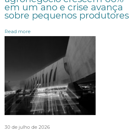
em um ano e crise avança
G
sobre pequenos produtores
U
E
Read more
L
M
E
S
M
O
A
P
Ó
S
A
30 de julho de 2026
N