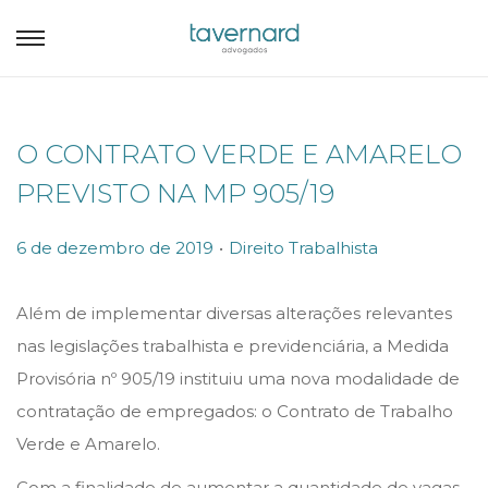
O CONTRATO VERDE E AMARELO
PREVISTO NA MP 905/19
.
P
P
6 de dezembro de 2019
Direito Trabalhista
o
o
s
s
Além de implementar diversas alterações relevantes
t
t
nas legislações trabalhista e previdenciária, a Medida
e
e
Provisória nº 905/19 instituiu uma nova modalidade de
d
d
contratação de empregados: o Contrato de Trabalho
o
i
Verde e Amarelo.
n
n
Com a finalidade de aumentar a quantidade de vagas