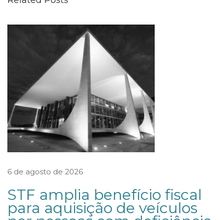
C
I
D
E
Q
U
E
L
O
C
A
D
6 de agosto de 2026
O
STF amplia benefício fiscal
R
para aquisição de veículos
P