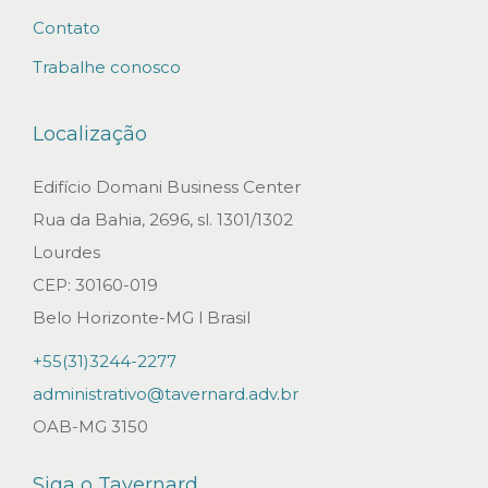
t
Contato
ê
Trabalhe conosco
d
e
Localização
r
e
Edifício Domani Business Center
s
Rua da Bahia, 2696, sl. 1301/1302
o
Lourdes
l
CEP: 30160-019
u
Belo Horizonte-MG l Brasil
ç
+55(31)3244-2277
ã
administrativo@tavernard.adv.br
o
OAB-MG 3150
d
e
Siga o Tavernard