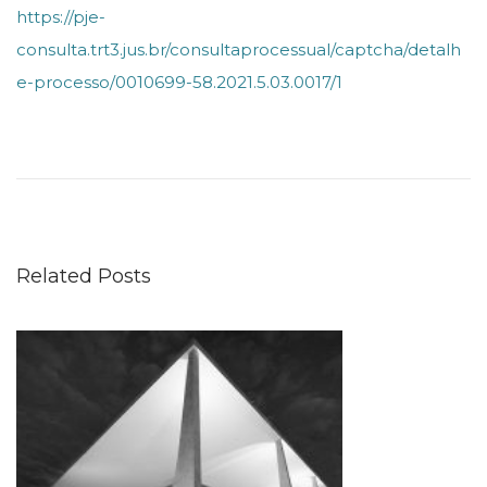
https://pje-
consulta.trt3.jus.br/consultaprocessual/captcha/detalh
e-processo/0010699-58.2021.5.03.0017/1
P
a
n
o
r
Related Posts
a
m
a
d
e
M
&