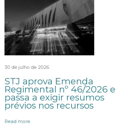
s
i
ç
õ
e
s
r
e
30 de julho de 2026
g
STJ aprova Emenda
i
Regimental nº 46/2026 e
s
passa a exigir resumos
t
prévios nos recursos
r
a
Read more
n