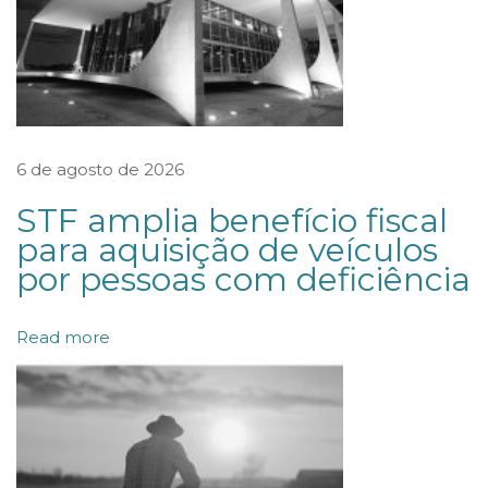
A
n
o
B
r
6 de agosto de 2026
a
STF amplia benefício fiscal
s
para aquisição de veículos
i
por pessoas com deficiência
l
:
Read more
V
o
l
u
m