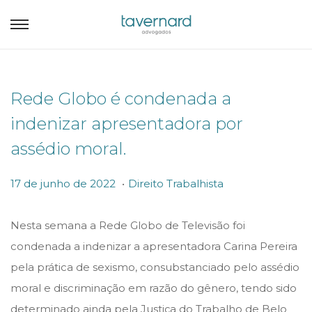
Rede Globo é condenada a
indenizar apresentadora por
assédio moral.
.
P
P
1
17 de junho de 2022
Direito Trabalhista
o
o
7
s
s
d
Nesta semana a Rede Globo de Televisão foi
t
t
e
condenada a indenizar a apresentadora Carina Pereira
e
e
j
pela prática de sexismo, consubstanciado pelo assédio
d
d
u
moral e discriminação em razão do gênero, tendo sido
o
i
n
determinado ainda pela Justiça do Trabalho de Belo