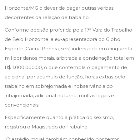
n
n
h
Horizonte/MG o dever de pagar outras verbas
o
decorrentes da relação de trabalho.
d
Conforme decisão proferida pela 17ª Vara do Trabalho
e
de Belo Horizonte, a ex-apresentadora do Globo
2
Esporte, Carina Pereira, será indenizada em cinquenta
0
mil por danos morais, arbitrada a condenação total em
2
R$ 1.000.000,00, o que contempla o pagamento de
2
adicional por acúmulo de função, horas extras pelo
trabalho em sobrejornada e inobservância do
intrajornada, adicional noturno, multas legais e
convencionais.
Especificamente quanto à prática do sexismo,
registrou o Magistrado do Trabalho:
“O assédio moral, também conhecido por terror