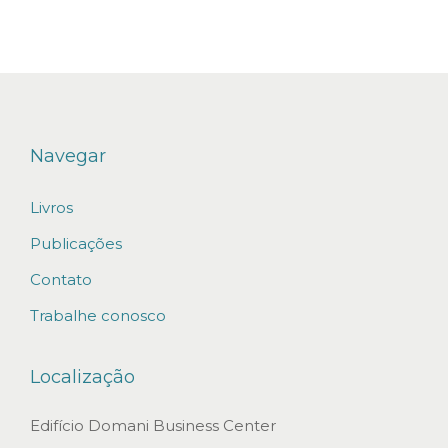
o
v
o
c
r
e
Navegar
s
Livros
c
i
Publicações
m
Contato
e
Trabalhe conosco
n
t
Localização
o
a
Edifício Domani Business Center