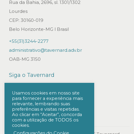
t
Rua da Bahia, 2696, sl. 1301/1302
é
Lourdes
m
CEP: 30160-019
a
Belo Horizonte-MG l Brasil
i
+55(31)3244-2277
o
administrativo@tavernard.adv.br
d
OAB-MG 3150
e
2
Siga o Tavernard
0
2
Usamos cookies em nosso site
para fornecer a experiência mais
2
relevante, lembrando suas
S
preferências e visitas repetidas.
Ao clicar em “Aceitar”, concorda
T
com a utilização de TODOS os
cookies.
J
Configurações do Cookie