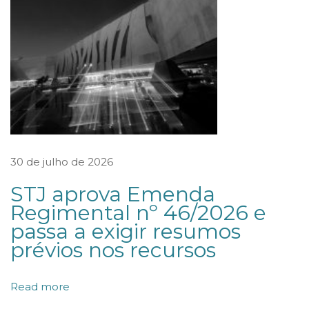
I
N
F
L
U
E
N
C
30 de julho de 2026
I
A
STJ aprova Emenda
Regimental nº 46/2026 e
N
passa a exigir resumos
O
prévios nos recursos
V
A
Read more
L