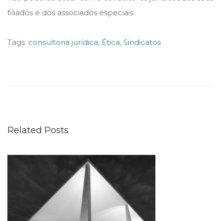
filiados e dos associados especiais.
Tags
:
consultoria jurídica
,
Ética
,
Sindicatos
D
E
M
O
R
Related Posts
A
N
A
P
R
O
P