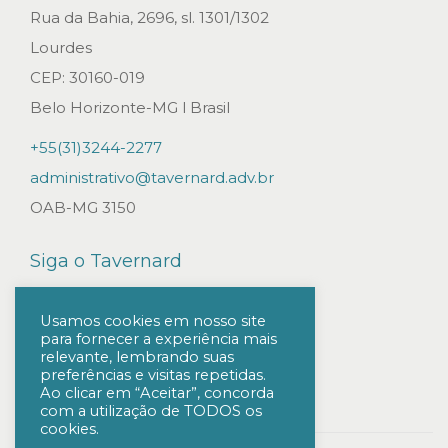
S
Rua da Bahia, 2696, sl. 1301/1302
M
Lourdes
P
CEP: 30160-019
F
Belo Horizonte-MG l Brasil
S
+55(31)3244-2277
E
administrativo@tavernard.adv.br
M
OAB-MG 3150
A
N
Siga o Tavernard
I
F
Usamos cookies em nosso site
E
para fornecer a experiência mais
relevante, lembrando suas
S
preferências e visitas repetidas.
Ao clicar em “Aceitar”, concorda
T
com a utilização de TODOS os
A
cookies.