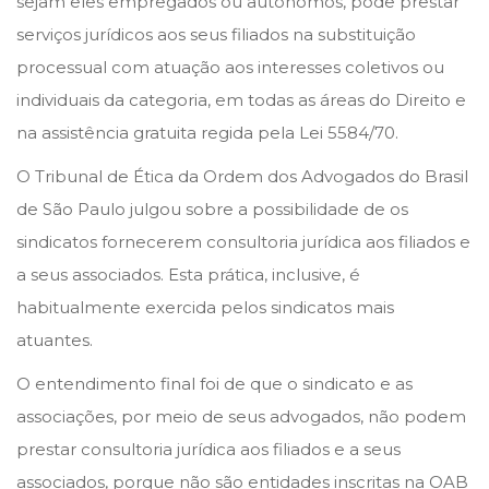
sejam eles empregados ou autônomos, pode prestar
o
i
serviços jurídicos aos seus filiados na substituição
n
n
processual com atuação aos interesses coletivos ou
individuais da categoria, em todas as áreas do Direito e
na assistência gratuita regida pela Lei 5584/70.
O Tribunal de Ética da Ordem dos Advogados do Brasil
de São Paulo julgou sobre a possibilidade de os
sindicatos fornecerem consultoria jurídica aos filiados e
a seus associados. Esta prática, inclusive, é
habitualmente exercida pelos sindicatos mais
atuantes.
O entendimento final foi de que o sindicato e as
associações, por meio de seus advogados, não podem
prestar consultoria jurídica aos filiados e a seus
associados, porque não são entidades inscritas na OAB