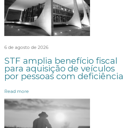
O
S
I
T
U
6 de agosto de 2026
R
STF amplia benefício fiscal
A
para aquisição de veículos
D
por pessoas com deficiência
E
A
Read more
Ç
Ã
O
I
N