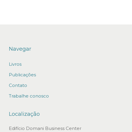
O
R
D
O
S
D
Navegar
A
N
Livros
O
Publicações
S
Contato
M
Trabalhe conosco
O
R
Localização
A
I
Edifício Domani Business Center