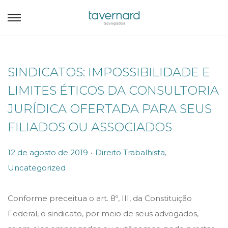
SINDICATOS: IMPOSSIBILIDADE E
LIMITES ÉTICOS DA CONSULTORIA
JURÍDICA OFERTADA PARA SEUS
FILIADOS OU ASSOCIADOS
.
P
P
12 de agosto de 2019
Direito Trabalhista
,
o
o
Uncategorized
s
s
t
t
Conforme preceitua o art. 8º, III, da Constituição
e
e
Federal, o sindicato, por meio de seus advogados,
d
d