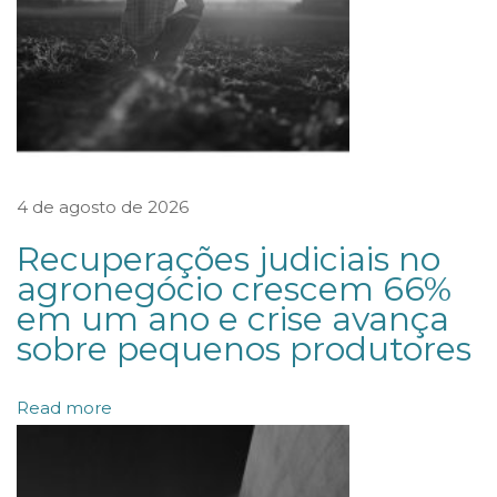
D
E
N
I
Z
A
4 de agosto de 2026
T
Recuperações judiciais no
Ó
agronegócio crescem 66%
R
em um ano e crise avança
I
sobre pequenos produtores
A
N
Read more
Ã
O