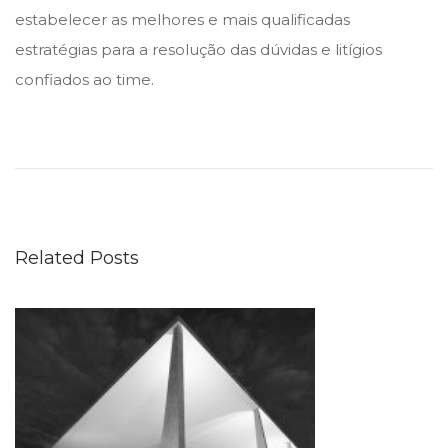
estabelecer as melhores e mais qualificadas
estratégias para a resolução das dúvidas e litígios
confiados ao time.
C
V
M
c
o
Related Posts
m
p
l
e
m
e