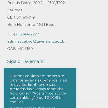
t
Rua da Bahia, 2696, sl. 1301/1302
o
Lourdes
k
CEP: 30160-019
e
Belo Horizonte-MG l Brasil
n
+55(31)3244-2277
s
administrativo@tavernard.adv.br
d
OAB-MG 3150
e
r
Siga o Tavernard
e
n
Usamos cookies em nosso site
para fornecer a experiência mais
d
relevante, lembrando suas
a
preferências e visitas repetidas.
Ao clicar em “Aceitar”, concorda
f
com a utilização de TODOS os
cookies.
i