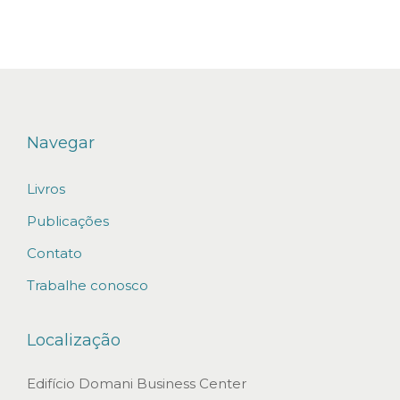
d
e
r
e
c
e
Navegar
b
Livros
í
v
Publicações
e
Contato
i
Trabalhe conosco
s
e
Localização
d
e
Edifício Domani Business Center