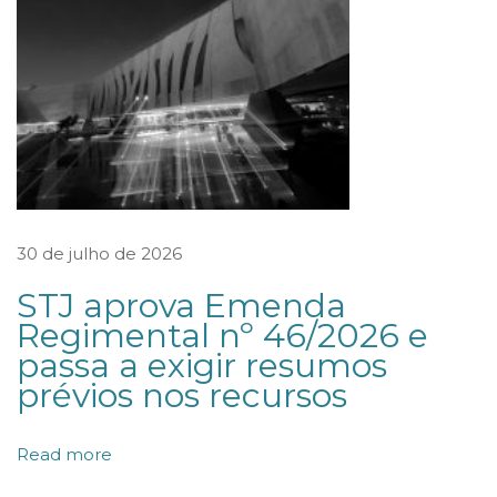
r
i
z
a
ç
ã
o
d
30 de julho de 2026
e
STJ aprova Emenda
t
Regimental nº 46/2026 e
o
passa a exigir resumos
k
prévios nos recursos
e
n
Read more
s