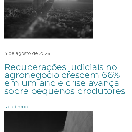
t
o
s
s
o
b
4 de agosto de 2026
r
e
Recuperações judiciais no
c
agronegócio crescem 66%
em um ano e crise avança
a
sobre pequenos produtores
r
a
Read more
c
t
e