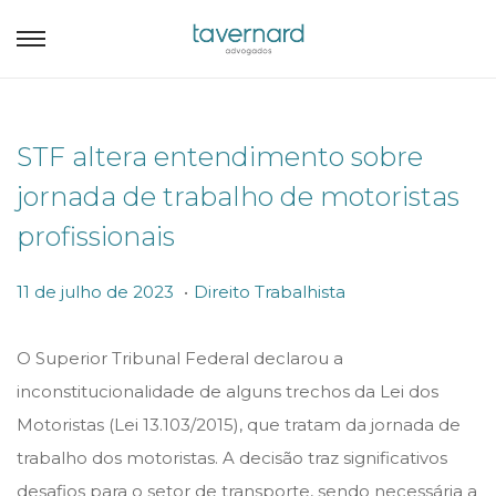
STF altera entendimento sobre
jornada de trabalho de motoristas
profissionais
.
P
P
1
11 de julho de 2023
Direito Trabalhista
o
o
1
s
s
d
O Superior Tribunal Federal declarou a
t
t
e
inconstitucionalidade de alguns trechos da Lei dos
e
e
j
Motoristas (Lei 13.103/2015), que tratam da jornada de
d
d
u
trabalho dos motoristas. A decisão traz significativos
o
i
l
desafios para o setor de transporte, sendo necessária a