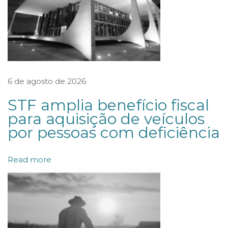
n
t
a
e
s
c
6 de agosto de 2026
l
STF amplia benefício fiscal
a
para aquisição de veículos
r
por pessoas com deficiência
e
c
Read more
i
m
e
n