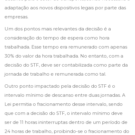
n
n
h
adaptação aos novos dispositivos legais por parte das
o
empresas.
d
Um dos pontos mais relevantes da decisão é a
e
consideração do tempo de espera como hora
2
trabalhada. Esse tempo era remunerado com apenas
0
30% do valor da hora trabalhada. No entanto, com a
2
decisão do STF, deve ser contabilizada como parte da
3
jornada de trabalho e remunerada como tal.
Outro ponto impactado pela decisão do STF é o
intervalo mínimo de descanso entre duas jornadas. A
Lei permitia o fracionamento desse intervalo, sendo
que com a decisão do STF, o intervalo mínimo deve
ser de 11 horas ininterruptas dentro de um período de
24 horas de trabalho, proibindo-se o fracionamento do