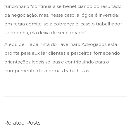
funcionário “continuará se beneficiando do resultado
da negociação, mas, nesse caso, a lógica é invertida:
em regra admite-se a cobrança e, caso o trabalhador
se oponha, ela deixa de ser cobrado”.
A equipe Trabalhista do Tavernard Advogados está
pronta para auxiliar clientes e parceiros, fornecendo
orientações legais sólidas e contribuindo para o
cumprimento das normas trabalhistas.
A
N
P
D
a
Related Posts
b