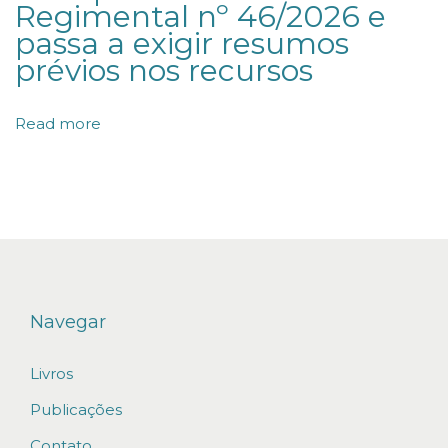
Regimental nº 46/2026 e
t
passa a exigir resumos
e
prévios nos recursos
r
a
Read more
d
i
s
p
o
s
i
Navegar
ç
Livros
õ
e
Publicações
s
Contato