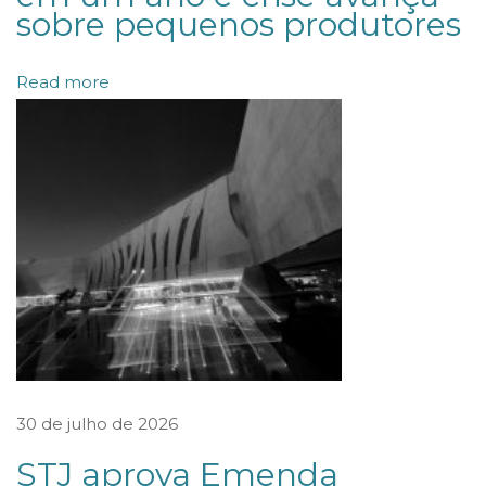
sobre pequenos produtores
o
i
Read more
n
t
e
r
e
s
s
e
C
V
M
30 de julho de 2026
a
STJ aprova Emenda
l