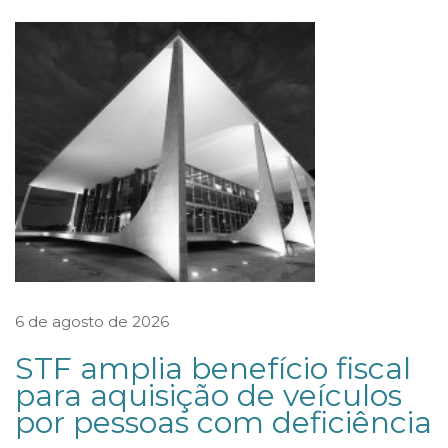
r
e
c
o
n
s
u
l
t
a
p
6 de agosto de 2026
ú
STF amplia benefício fiscal
b
para aquisição de veículos
l
por pessoas com deficiência
i