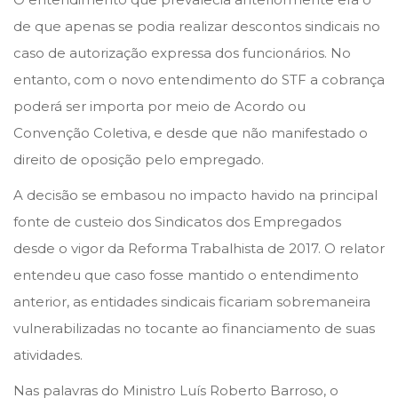
m
de que apenas se podia realizar descontos sindicais no
b
caso de autorização expressa dos funcionários. No
r
entanto, com o novo entendimento do STF a cobrança
o
poderá ser importa por meio de Acordo ou
d
Convenção Coletiva, e desde que não manifestado o
e
direito de oposição pelo empregado.
2
A decisão se embasou no impacto havido na principal
0
fonte de custeio dos Sindicatos dos Empregados
2
desde o vigor da Reforma Trabalhista de 2017. O relator
3
entendeu que caso fosse mantido o entendimento
anterior, as entidades sindicais ficariam sobremaneira
vulnerabilizadas no tocante ao financiamento de suas
atividades.
Nas palavras do Ministro Luís Roberto Barroso, o