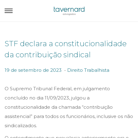
STF declara a constitucionalidade
da contribuição sindical
.
P
P
1
19 de setembro de 2023
Direito Trabalhista
o
o
9
s
s
d
O Supremo Tribunal Federal, em julgamento
t
t
e
concluído no dia 11/09/2023, julgou a
e
e
s
constitucionalidade da chamada “contribuição
d
d
e
assistencial” para todos os funcionários, inclusive os não
o
i
t
sindicalizados.
n
n
e
O entendimento que prevalecia anteriormente era o