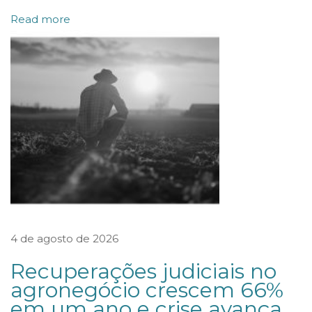
c
Read more
a
s
o
b
r
e
o
l
e
g
4 de agosto de 2026
í
t
Recuperações judiciais no
i
agronegócio crescem 66%
em um ano e crise avança
m