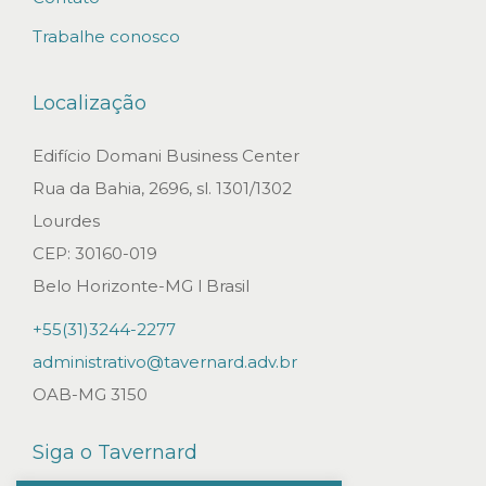
n
Trabalhe conosco
o
r
Localização
m
a
Edifício Domani Business Center
t
Rua da Bahia, 2696, sl. 1301/1302
i
Lourdes
v
CEP: 30160-019
a
Belo Horizonte-MG l Brasil
s
+55(31)3244-2277
e
administrativo@tavernard.adv.br
m
OAB-MG 3150
R
e
Siga o Tavernard
s