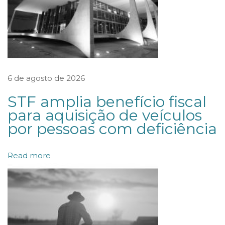
u
t
a
d
o
6 de agosto de 2026
s
STF amplia benefício fiscal
a
para aquisição de veículos
p
por pessoas com deficiência
r
o
Read more
v
a
P
r
o