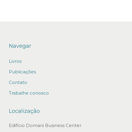
e
A
c
e
l
e
Navegar
r
Livros
a
ç
Publicações
ã
Contato
o
Trabalhe conosco
d
a
Localização
T
r
Edifício Domani Business Center