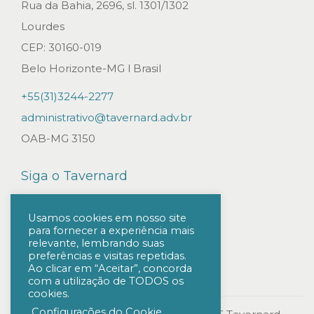
a
Rua da Bahia, 2696, sl. 1301/1302
n
Lourdes
s
CEP: 30160-019
i
Belo Horizonte-MG l Brasil
ç
+55(31)3244-2277
ã
administrativo@tavernard.adv.br
o
OAB-MG 3150
E
n
Siga o Tavernard
e
r
Usamos cookies em nosso site
para fornecer a experiência mais
g
relevante, lembrando suas
é
preferências e visitas repetidas.
Ao clicar em “Aceitar”, concorda
t
com a utilização de TODOS os
cookies.
i
Configurações do Cookie