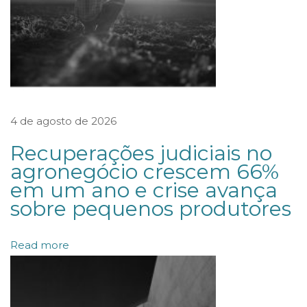
j
e
t
o
d
4 de agosto de 2026
e
L
Recuperações judiciais no
e
agronegócio crescem 66%
em um ano e crise avança
i
sobre pequenos produtores
q
u
Read more
e
i
n