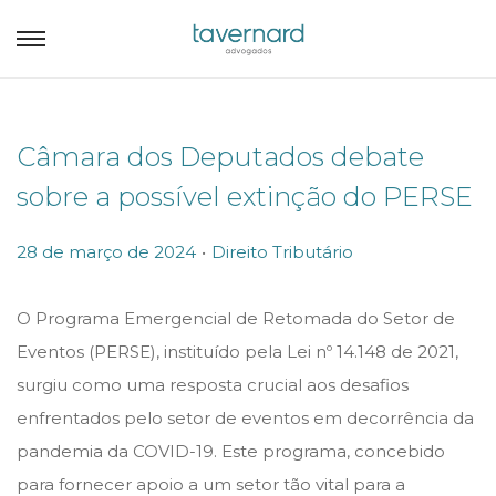
Câmara dos Deputados debate
sobre a possível extinção do PERSE
.
P
P
28 de março de 2024
Direito Tributário
o
o
s
s
O Programa Emergencial de Retomada do Setor de
t
t
Eventos (PERSE), instituído pela Lei nº 14.148 de 2021,
e
e
surgiu como uma resposta crucial aos desafios
d
d
enfrentados pelo setor de eventos em decorrência da
o
i
pandemia da COVID-19. Este programa, concebido
n
n
para fornecer apoio a um setor tão vital para a