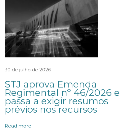
s
t
i
t
u
i
P
r
30 de julho de 2026
o
STJ aprova Emenda
g
Regimental nº 46/2026 e
r
passa a exigir resumos
a
prévios nos recursos
m
a
Read more
d