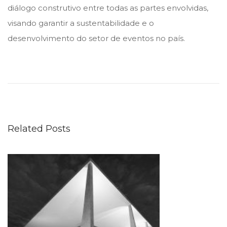
diálogo construtivo entre todas as partes envolvidas,
visando garantir a sustentabilidade e o
desenvolvimento do setor de eventos no país.
C
â
m
a
r
Related Posts
a
d
o
s
D
e
p