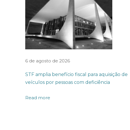
D
A
E
C
O
N
O
6 de agosto de 2026
M
STF amplia benefício fiscal para aquisição de
I
veículos por pessoas com deficiência
A
A
Read more
N
U
N
C