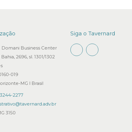
ização
Siga o Tavernard
io Domani Business Center
Bahia, 2696, sl. 1301/1302
s
0160-019
orizonte-MG l Brasil
)3244-2277
strativo@tavernard.adv.br
G 3150