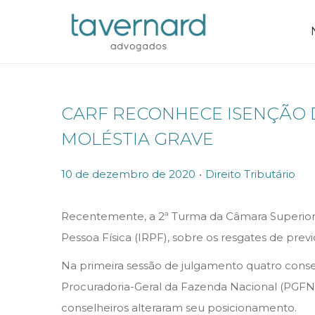
CARF RECONHECE ISENÇÃO 
MOLÉSTIA GRAVE
.
P
P
10 de dezembro de 2020
Direito Tributário
o
o
s
s
Recentemente, a 2ª Turma da Câmara Superior d
t
t
Pessoa Física (IRPF), sobre os resgates de pre
e
e
Na primeira sessão de julgamento quatro conse
d
d
Procuradoria-Geral da Fazenda Nacional (PGFN)
o
i
conselheiros alteraram seu posicionamento.