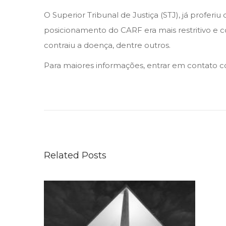
n
n
O Superior Tribunal de Justiça (STJ), já proferi
posicionamento do CARF era mais restritivo e c
contraiu a doença, dentre outros.
Para maiores informações, entrar em contato co
M
I
N
I
S
Related Posts
T
É
R
I
O