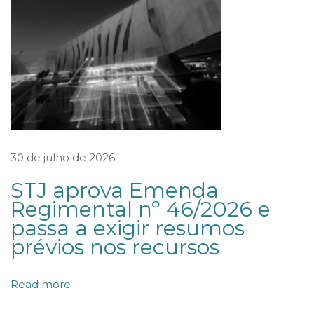
e
d
a
d
e
l
i
m
30 de julho de 2026
i
STJ aprova Emenda
t
Regimental nº 46/2026 e
a
passa a exigir resumos
d
prévios nos recursos
a
:
Read more
m