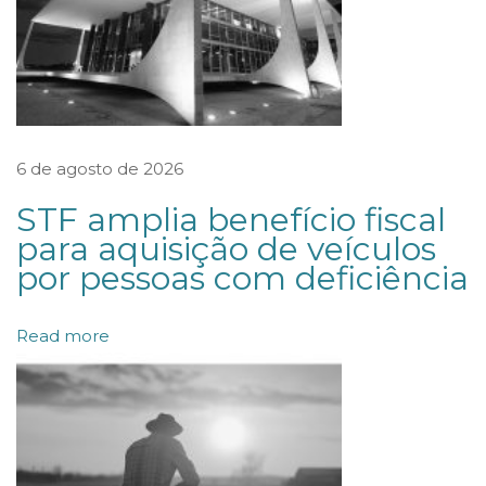
d
e
s
p
r
6 de agosto de 2026
o
STF amplia benefício fiscal
p
para aquisição de veículos
o
por pessoas com deficiência
r
c
Read more
i
o
n
a
l