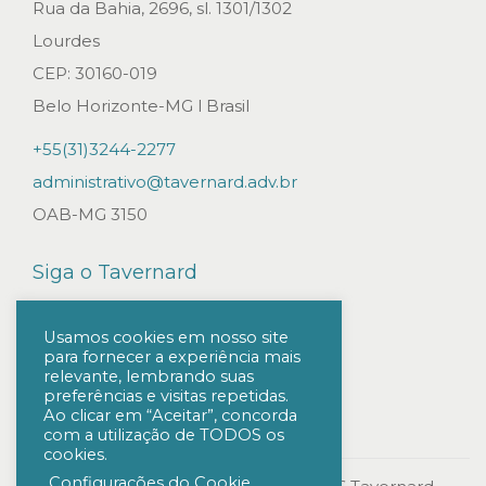
i
Rua da Bahia, 2696, sl. 1301/1302
t
Lourdes
o
CEP: 30160-019
s
Belo Horizonte-MG l Brasil
.
+55(31)3244-2277
D
administrativo@tavernard.adv.br
o
OAB-MG 3150
m
i
Siga o Tavernard
c
í
Usamos cookies em nosso site
para fornecer a experiência mais
l
relevante, lembrando suas
i
preferências e visitas repetidas.
Ao clicar em “Aceitar”, concorda
o
com a utilização de TODOS os
cookies.
E
Configurações do Cookie