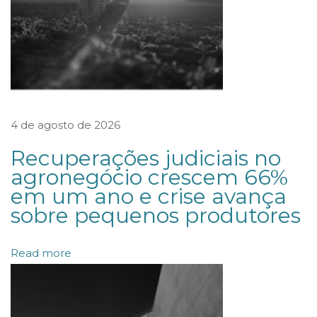
d
e
l
u
c
4 de agosto de 2026
r
o
Recuperações judiciais no
s
agronegócio crescem 66%
em um ano e crise avança
n
sobre pequenos produtores
a
s
Read more
o
c
i