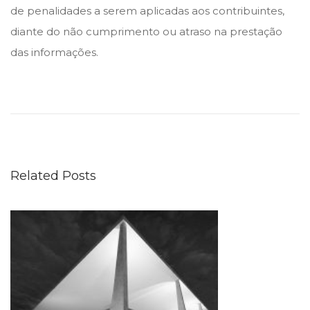
de penalidades a serem aplicadas aos contribuintes,
diante do não cumprimento ou atraso na prestação
das informações.
D
i
s
t
r
Related Posts
i
b
u
i
ç
ã
o