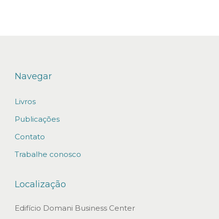
i
t
i
g
a
ç
Navegar
ã
Livros
o
d
Publicações
e
Contato
c
Trabalhe conosco
o
n
Localização
f
l
Edifício Domani Business Center