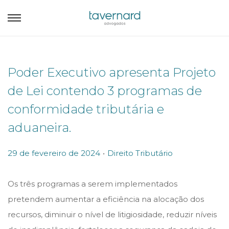
Poder Executivo apresenta Projeto
de Lei contendo 3 programas de
conformidade tributária e
aduaneira.
.
P
P
29 de fevereiro de 2024
Direito Tributário
o
o
s
s
Os três programas a serem implementados
t
t
pretendem aumentar a eficiência na alocação dos
e
e
recursos, diminuir o nível de litigiosidade, reduzir níveis
d
d