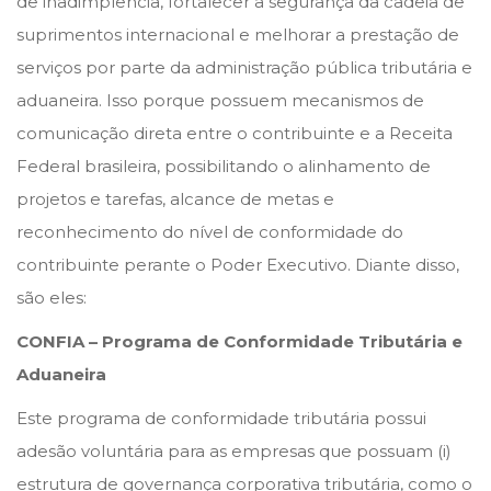
de inadimplência, fortalecer a segurança da cadeia de
o
i
suprimentos internacional e melhorar a prestação de
n
n
serviços por parte da administração pública tributária e
aduaneira. Isso porque possuem mecanismos de
comunicação direta entre o contribuinte e a Receita
Federal brasileira, possibilitando o alinhamento de
projetos e tarefas, alcance de metas e
reconhecimento do nível de conformidade do
contribuinte perante o Poder Executivo. Diante disso,
são eles:
CONFIA – Programa de Conformidade Tributária e
Aduaneira
Este programa de conformidade tributária possui
adesão voluntária para as empresas que possuam (i)
estrutura de governança corporativa tributária, como o