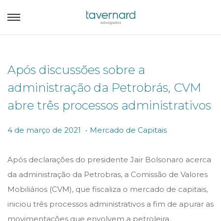
Após discussões sobre a
administração da Petrobrás, CVM
abre três processos administrativos
.
P
P
4
4 de março de 2021
Mercado de Capitais
o
o
d
s
s
e
Após declarações do presidente Jair Bolsonaro acerca
t
t
m
da administração da Petrobras, a Comissão de Valores
e
e
a
Mobiliários (CVM), que fiscaliza o mercado de capitais,
d
d
r
iniciou três processos administrativos a fim de apurar as
o
i
ç
movimentações que envolvem a petroleira.