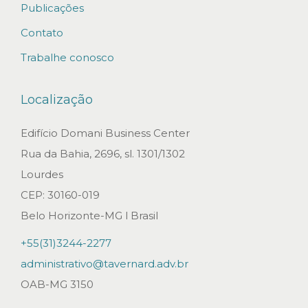
i
Publicações
a
Contato
m
Trabalhe conosco
e
n
Localização
t
o
Edifício Domani Business Center
d
Rua da Bahia, 2696, sl. 1301/1302
e
Lourdes
s
CEP: 30160-019
o
Belo Horizonte-MG l Brasil
f
+55(31)3244-2277
t
administrativo@tavernard.adv.br
w
OAB-MG 3150
a