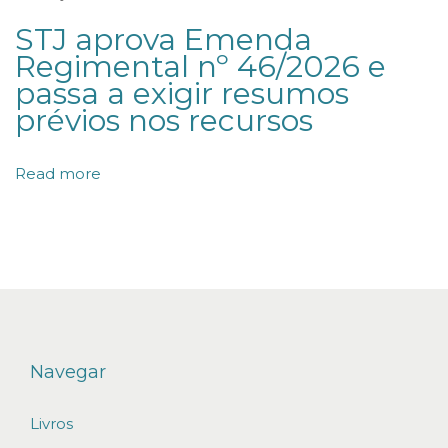
b
STJ aprova Emenda
u
Regimental nº 46/2026 e
t
passa a exigir resumos
a
prévios nos recursos
ç
ã
Read more
o
d
o
l
i
c
e
Navegar
n
Livros
c