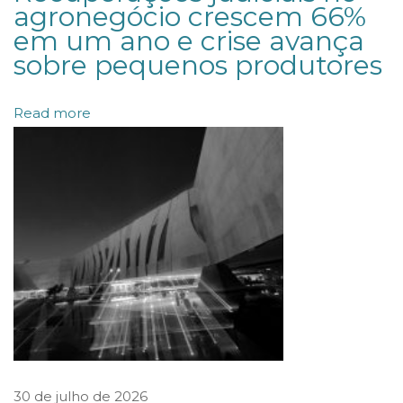
a
agronegócio crescem 66%
em um ano e crise avança
m
sobre pequenos produtores
e
n
Read more
t
o
s
o
b
r
e
a
t
r
i
30 de julho de 2026