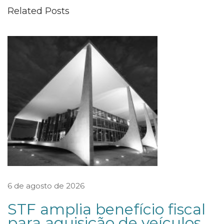
e
Related Posts
m
o
T
r
i
b
u
n
a
l
F
e
6 de agosto de 2026
d
STF amplia benefício fiscal
e
para aquisição de veículos