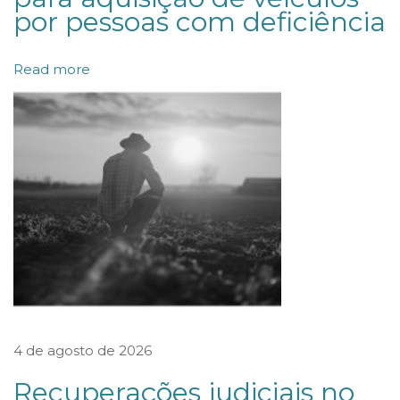
r
por pessoas com deficiência
a
l
Read more
f
i
n
a
l
i
z
a
j
u
4 de agosto de 2026
l
g
Recuperações judiciais no