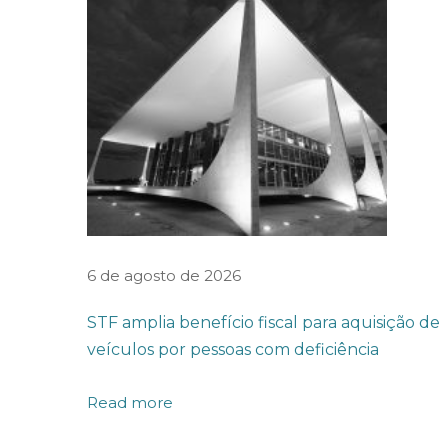
s
F
e
d
e
r
a
i
s
6 de agosto de 2026
v
STF amplia benefício fiscal para aquisição de
ê
veículos por pessoas com deficiência
m
a
Read more
f
a