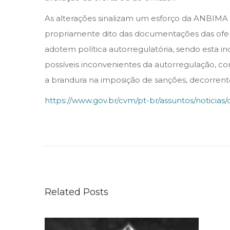
As alterações sinalizam um esforço da ANBIMA 
propriamente dito das documentações das oferta
adotem política autorregulatória, sendo esta i
possíveis inconvenientes da autorregulação, co
a brandura na imposição de sanções, decorrente
https://www.gov.br/cvm/pt-br/assuntos/noticia
T
r
i
b
u
Related Posts
n
a
i