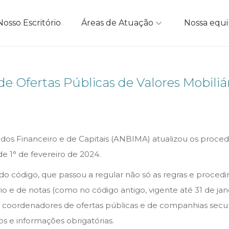
Nosso Escritório
Áreas de Atuação
Nossa equ
de Ofertas Públicas de Valores Mobili
ados Financeiro e de Capitais (ANBIMA) atualizou os proce
e 1° de fevereiro de 2024.
do código, que passou a regular não só as regras e procedim
rio e de notas (como no código antigo, vigente até 31 de jan
 coordenadores de ofertas públicas e de companhias securiti
os e informações obrigatórias.