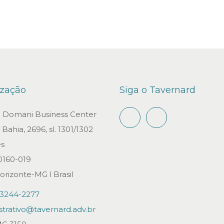
ização
Siga o Tavernard
io Domani Business Center
Bahia, 2696, sl. 1301/1302
s
0160-019
orizonte-MG l Brasil
)3244-2277
strativo@tavernard.adv.br