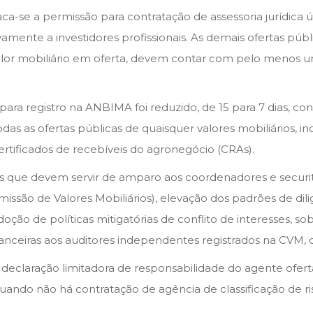
ca-se a permissão para contratação de assessoria jurídica ú
ivamente a investidores profissionais. As demais ofertas púb
 valor mobiliário em oferta, devem contar com pelo menos um
para registro na ANBIMA foi reduzido, de 15 para 7 dias, c
odas as ofertas públicas de quaisquer valores mobiliários, i
 certificados de recebíveis do agronegócio (CRAs).
 que devem servir de amparo aos coordenadores e securitiza
issão de Valores Mobiliários), elevação dos padrões de dil
adoção de políticas mitigatórias de conflito de interesses, 
anceiras aos auditores independentes registrados na CVM, d
 declaração limitadora de responsabilidade do agente ofert
ando não há contratação de agência de classificação de ris