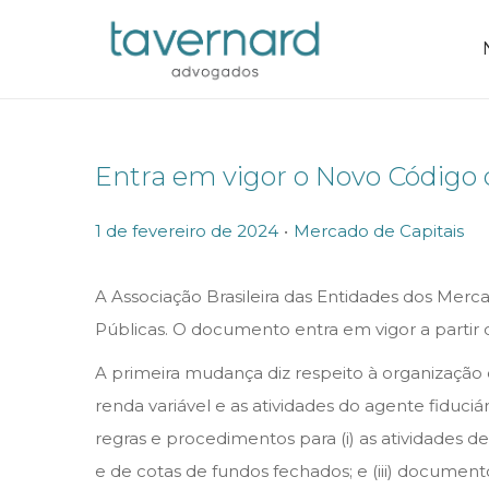
Entra em vigor o Novo Código 
.
P
P
1 de fevereiro de 2024
Mercado de Capitais
o
o
s
s
A Associação Brasileira das Entidades dos Merc
t
t
Públicas. O documento entra em vigor a partir d
e
e
A primeira mudança diz respeito à organização 
d
d
renda variável e as atividades do agente fiduciá
o
i
regras e procedimentos para (i) as atividades de
n
n
e de cotas de fundos fechados; e (iii) document