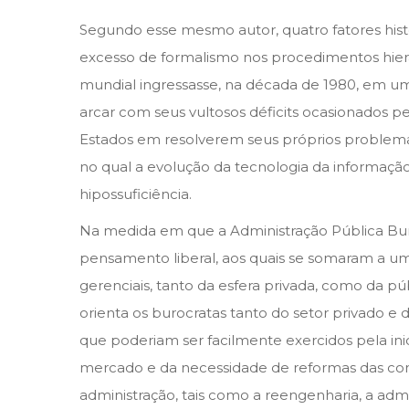
Segundo esse mesmo autor, quatro fatores histór
excesso de formalismo nos procedimentos hierár
mundial ingressasse, na década de 1980, em um n
arcar com seus vultosos déficits ocasionados pe
Estados em resolverem seus próprios problemas 
no qual a evolução da tecnologia da informaçã
hipossuficiência.
Na medida em que a Administração Pública Bur
pensamento liberal, aos quais se somaram a u
gerenciais, tanto da esfera privada, como da pú
orienta os burocratas tanto do setor privado e
que poderiam ser facilmente exercidos pela iniciat
mercado e da necessidade de reformas das comp
administração, tais como a reengenharia, a adm