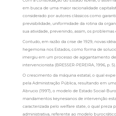
Com a consolidação do Estado liberal, o sistem
em busca de uma maior racionalidade capitalis
considerado por autores clássicos como garant
previsibilidade, uniformidade da rotina da org
sua atividade, prevenindo, assim, os problemas e
Contudo, em razão da crise de 1929, novas idé
hegemonia nos Estados, como forma de solucio
imergiu em um processo de agigantamento de s
intervencionista (BRESSER-PEREIRA, 1996, p. 5).
O crescimento da máquina estatal, o qual exper
pela Administração Pública, resultando em um
Abrucio (1997), o modelo de Estado Social-Buro
mandamentos keynesianos de intervenção estat
caracterizada pelo welfare state, o qual preza pe
administrativa, referente ao modelo burocrátic