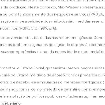
a capitalista estava em expansão e com ela uma nova discuss
ta de produção. Neste contexto, Max Weber apresenta a sua
ia do bom funcionamento dos negócios e serviços (PAULA, 2
anização e impessoalidade dos métodos são medidas essencia
 conflitos (ABRUCIO, 1997, p. 6).
ias intervencionistas, baseadas nas recomendações de Jo
nar os problemas gerados pela grande depressão econômic
uas competências, diante da necessidade exponencial de 
imentou o Estado Social, generalizou preocupações sérias 
a crise do Estado moldado de acordo com os preceitos bu
crático esfacelou-se em suas três dimensões interligadas: 
al na economia, como método de garantir o pleno emprego 
la ampliação de políticas públicas voltadas a suprir as neces
o weberiano.