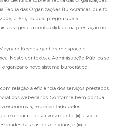
ão científica sobre a Teoria das Organizações,
 Teoria das Organizações Burocráticas, que foi
006, p. 54), no qual pregou que a
is para gerar a confiabilidade na prestação de
hn Maynard Keynes, ganharam espaço e
a. Neste contexto, a Administração Pública se
organizar o novo sistema burocrático-
com relação à eficiência dos serviços prestados
rocráticos weberianos. Conforme bem pontua
(i) a econômica, representado pelos
e o macro-desenvolvimento; (ii) a social,
sidades básicas dos cidadãos; e (iii) a