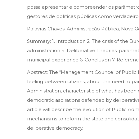
possa apresentar e compreender os parâmetros
gestores de políticas públicas como verdadeiros
Palavras Chaves: Administração Pública, Nova Ge
Summary: 1. Introduction 2. The crisis of the B
administration 4. Deliberative Theories: parame
municipal experience 6. Conclusion 7. Referenc
Abstract: The “Management Councel of Public Pol
feeling between citizens, about the need to part
Administration, characteristic of what has been
democratic aspirations defended by deliberative 
article will describe the evolution of Public Ad
mechanisms to reform the state and consolidate 
deliberative democracy.