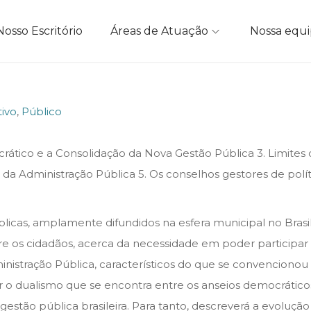
Nosso Escritório
Áreas de Atuação
Nossa equ
tivo
,
Público
ocrático e a Consolidação da Nova Gestão Pública 3. Limites
da Administração Pública 5. Os conselhos gestores de políti
blicas, amplamente difundidos na esfera municipal no Bras
e os cidadãos, acerca da necessidade em poder participar d
inistração Pública, característicos do que se convencionou
o dualismo que se encontra entre os anseios democráticos 
estão pública brasileira. Para tanto, descreverá a evolução