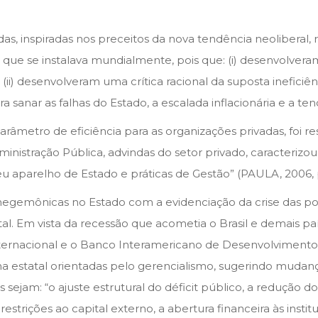
, inspiradas nos preceitos da nova tendência neoliberal, r
l que se instalava mundialmente, pois que: (i) desenvolvera
i) desenvolveram uma crítica racional da suposta ineficiência
anar as falhas do Estado, a escalada inflacionária e a tendê
arâmetro de eficiência para as organizações privadas, foi r
dministração Pública, advindas do setor privado, caracteriz
 aparelho de Estado e práticas de Gestão” (PAULA, 2006, p
se hegemônicas no Estado com a evidenciação da crise das po
atal. Em vista da recessão que acometia o Brasil e demais p
Internacional e o Banco Interamericano de Desenvolviment
na estatal orientadas pelo gerencialismo, sugerindo mudanç
 sejam: “o ajuste estrutural do déficit público, a redução d
restrições ao capital externo, a abertura financeira às inst