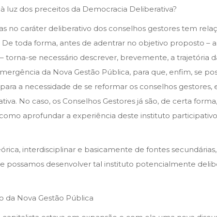
à luz dos preceitos da Democracia Deliberativa?
as no caráter deliberativo dos conselhos gestores tem relaç
 toda forma, antes de adentrar no objetivo proposto – ana
va – torna-se necessário descrever, brevemente, a trajetória 
 emergência da Nova Gestão Pública, para que, enfim, se po
ara a necessidade de se reformar os conselhos gestores, e
iva. No caso, os Conselhos Gestores já são, de certa form
omo aprofundar a experiência deste instituto participativo
ca, interdisciplinar e basicamente de fontes secundárias,
 possamos desenvolver tal instituto potencialmente delib
ção da Nova Gestão Pública