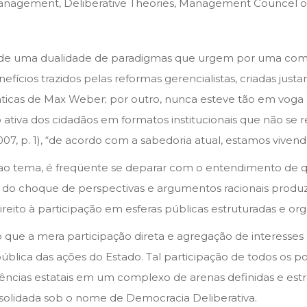
anagement, Deliberative Theories, Management Councel of 
 de uma dualidade de paradigmas que urgem por uma compa
fícios trazidos pelas reformas gerencialistas, criadas jus
ticas de Max Weber; por outro, nunca esteve tão em voga 
ção ativa dos cidadãos em formatos institucionais que não 
7, p. 1), “de acordo com a sabedoria atual, estamos vivend
e ao tema, é freqüente se deparar com o entendimento de 
do choque de perspectivas e argumentos racionais produzi
ireito à participação em esferas públicas estruturadas e org
 que a mera participação direta e agregação de interesses
lica das ações do Estado. Tal participação de todos os po
cias estatais em um complexo de arenas definidas e estr
olidada sob o nome de Democracia Deliberativa.