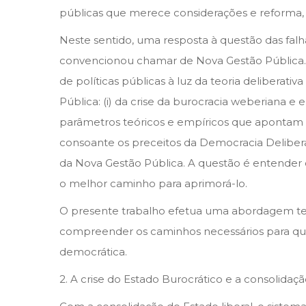
públicas que merece considerações e reforma, 
Neste sentido, uma resposta à questão das falh
convencionou chamar de Nova Gestão Pública. De
de políticas públicas à luz da teoria deliberati
Pública: (i) da crise da burocracia weberiana e
parâmetros teóricos e empíricos que apontam p
consoante os preceitos da Democracia Deliberat
da Nova Gestão Pública. A questão é entender c
o melhor caminho para aprimorá-lo.
O presente trabalho efetua uma abordagem teóri
compreender os caminhos necessários para que
democrática.
2. A crise do Estado Burocrático e a consolida