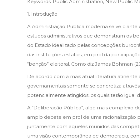
Keywords: Public Administration, New Public M
1. Introdução
A Administração Pública moderna se vê diante
estudos administrativos que demonstram os bene
do Estado idealizado pelas concepções burocrá
das instituições estatais, em prol da participa
“benção” eleitoral. Como diz James Bohman (200
De acordo com a mais atual literatura atinent
governamentais somente se concretiza através 
potencialmente atingidos, os quais terão igual d
A “Deliberação Pública”, algo mais complexo do
amplo debate em prol de uma racionalização púb
juntamente com aqueles munidos das competên
uma visão contemporânea de democracia, cons