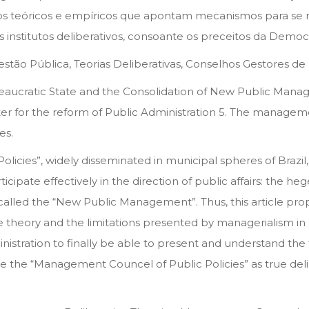
 teóricos e empíricos que apontam mecanismos para se re
 institutos deliberativos, consoante os preceitos da Democr
stão Pública, Teorias Deliberativas, Conselhos Gestores de P
ureaucratic State and the Consolidation of New Public Mana
ter for the reform of Public Administration 5. The managemen
es.
icies”, widely disseminated in municipal spheres of Brazil, 
icipate effectively in the direction of public affairs: the 
 called the “New Public Management”. Thus, this article pro
theory and the limitations presented by managerialism in bra
ministration to finally be able to present and understand the
the “Management Councel of Public Policies” as true deliber