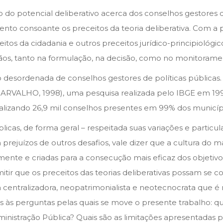
 do potencial deliberativo acerca dos conselhos gestores d
o consoante os preceitos da teoria deliberativa. Com a 
tos da cidadania e outros preceitos jurídico-principiológi
dãos, tanto na formulação, na decisão, como no monitoramen
ão desordenada de conselhos gestores de políticas públicas
ARVALHO, 1998), uma pesquisa realizada pelo IBGE em 1999
alizando 26,9 mil conselhos presentes em 99% dos municípi
licas, de forma geral – respeitada suas variações e partic
m prejuízos de outros desafios, vale dizer que a cultura do
lmente e criadas para a consecução mais eficaz dos objetiv
r que os preceitos das teorias deliberativas possam se co
za centralizadora, neopatrimonialista e neotecnocrata que é 
s às perguntas pelas quais se move o presente trabalho: qu
ministração Pública? Quais são as limitações apresentadas 