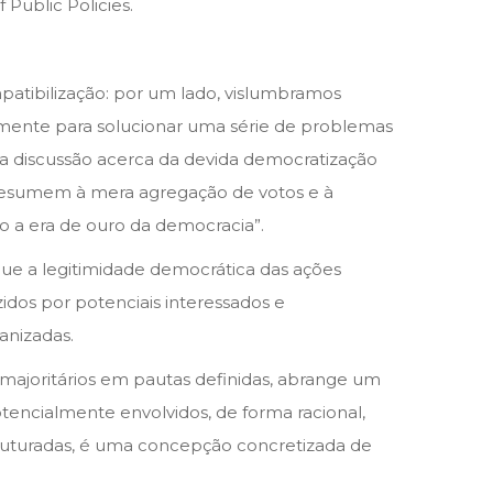
Public Policies.
tibilização: por um lado, vislumbramos
tamente para solucionar uma série de problemas
a discussão acerca da devida democratização
se resumem à mera agregação de votos e à
o a era de ouro da democracia”.
que a legitimidade democrática das ações
dos por potenciais interessados e
anizadas.
 majoritários em pautas definidas, abrange um
tencialmente envolvidos, de forma racional,
uturadas, é uma concepção concretizada de