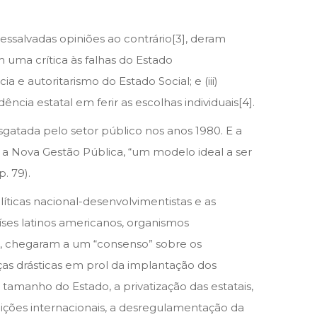
essalvadas opiniões ao contrário[3], deram
m uma crítica às falhas do Estado
 e autoritarismo do Estado Social; e (iii)
ncia estatal em ferir as escolhas individuais[4].
esgatada pelo setor público nos anos 1980. E a
ou a Nova Gestão Pública, “um modelo ideal a ser
. 79).
líticas nacional-desenvolvimentistas e as
aíses latinos americanos, organismos
o, chegaram a um “consenso” sobre os
as drásticas em prol da implantação dos
o tamanho do Estado, a privatização das estatais,
ituições internacionais, a desregulamentação da