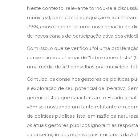
Neste contexto, relevante tornou-se a discussão
municipal, bem como adequação e aprimorament
1988, consolidaram-se uma nova geração de direi
de novos canais de participação ativa dos cida
Com isso, o que se verificou foi uma proliferaç
convencionou chamar de “febre conselhista” (C
uma média de 4,9 conselhos por município, tot
Contudo, os conselhos gestores de políticas púb
a exploração de seu potencial deliberativo. Se
gerencialistas, que caracterizam o Estado atua
vêm se mostrando um tanto relutante em permiti
de políticas públicas. Isto, em razão da nature
os atuais gestores públicos ignoram as resposta
a consecução dos objetivos institucionais da Ad