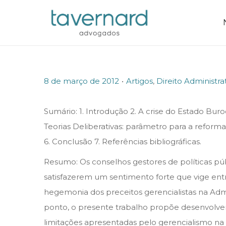
.
P
P
8 de março de 2012
Artigos
,
Direito Administra
o
o
s
s
Sumário: 1. Introdução 2. A crise do Estado Bur
t
t
Teorias Deliberativas: parâmetro para a reforma 
e
e
6. Conclusão 7. Referências bibliográficas.
d
d
Resumo: Os conselhos gestores de políticas pú
o
i
satisfazerem um sentimento forte que vige entr
n
n
hegemonia dos preceitos gerencialistas na Adm
ponto, o presente trabalho propõe desenvolver 
limitações apresentadas pelo gerencialismo na g