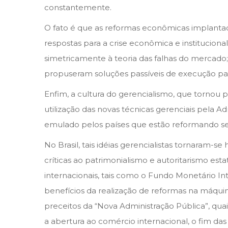
constantemente.
O fato é que as reformas econômicas implantadas
respostas para a crise econômica e instituciona
simetricamente à teoria das falhas do mercado; (i
propuseram soluções passíveis de execução para s
Enfim, a cultura do gerencialismo, que tornou p
utilização das novas técnicas gerenciais pela A
emulado pelos países que estão reformando seu
No Brasil, tais idéias gerencialistas tornaram-
críticas ao patrimonialismo e autoritarismo est
internacionais, tais como o Fundo Monetário 
benefícios da realização de reformas na máqui
preceitos da “Nova Administração Pública”, quais
a abertura ao comércio internacional, o fim das 