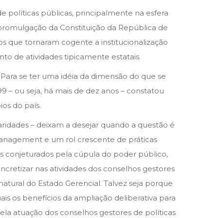
e políticas públicas, principalmente na esfera
promulgação da Constituição da República de
cos que tornaram cogente a institucionalização
to de atividades tipicamente estatais.
. Para se ter uma idéia da dimensão do que se
 – ou seja, há mais de dez anos – constatou
os do país.
ularidades – deixam a desejar quando a questão é
 management e um rol crescente de práticas
os conjeturados pela cúpula do poder público,
ncretizar nas atividades dos conselhos gestores
natural do Estado Gerencial. Talvez seja porque
ais os benefícios da ampliação deliberativa para
pela atuação dos conselhos gestores de políticas