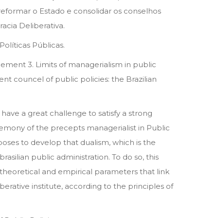
formar o Estado e consolidar os conselhos
acia Deliberativa.
olíticas Públicas.
gement 3. Limits of managerialism in public
t councel of public policies: the Brazilian
have a great challenge to satisfy a strong
hegemony of the precepts managerialist in Public
poses to develop that dualism, which is the
silian public administration. To do so, this
 theoretical and empirical parameters that link
ative institute, according to the principles of