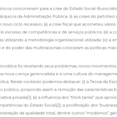
icos concorreram para a crise do Estado Social-Burocrático
quicos da Administração Pública: (i) as crises do petróle
ovo ciclo recessivo; (ii) a crise fiscal que acometeu vári
lo excesso de competências e de serviços públicos; (iii) a 
utilizando a metodologia organizacional utilizada; (iv) a
o e do poder das multinacionais colocaram as políticas m
ocrática foi revelando seus problemas, novos movimentos
ma nova crença gerencialista e a uma cultura do manageme
blica. Neste contexto podemos destacar: (i) a Teoria da Es
 do público, propondo assim a remoção das características b
iva privada[1]; (ii) a influencia dos “think tanks” que aproxi
etências do Estado Social[2]; a proliferação dos “business
inistração da qualidade total, dentre outros “modismos” ger