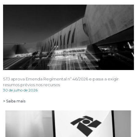
STJ aprova Emenda Regimental nº 46/2026 e passa a exigir
resumos prévios nos recursos
30 de julho de 2026
> Saiba mais