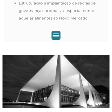
Estruturação e implantação de regras de
governança corporativa, especialmente
aquelas atinentes ao Novo Mercado.
Mercado de Capitais e Fundos de Investimento
Planejamento Sucessório e Holding Familiar