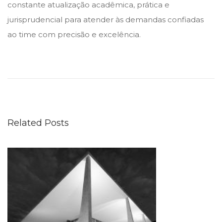
constante atualização acadêmica, prática e
jurisprudencial para atender às demandas confiadas
ao time com precisão e excelência.
C
o
m
p
l
Related Posts
i
a
n
c
e
T
r