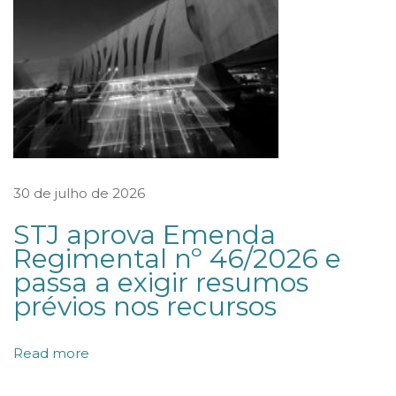
d
i
c
a
d
o
a
30 de julho de 2026
o
STJ aprova Emenda
p
Regimental nº 46/2026 e
r
passa a exigir resumos
ê
prévios nos recursos
m
i
Read more
o
“