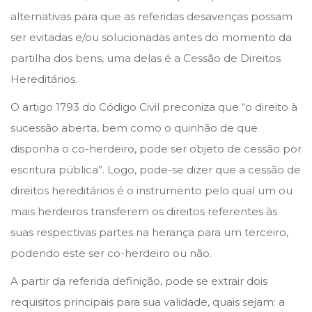
i
alternativas para que as referidas desavenças possam
r
ser evitadas e/ou solucionadas antes do momento da
o
partilha dos bens, uma delas é a Cessão de Direitos
d
Hereditários.
e
O artigo 1793 do Código Civil preconiza que “o direito à
2
sucessão aberta, bem como o quinhão de que
0
disponha o co-herdeiro, pode ser objeto de cessão por
2
escritura pública”. Logo, pode-se dizer que a cessão de
3
direitos hereditários é o instrumento pelo qual um ou
mais herdeiros transferem os direitos referentes às
suas respectivas partes na herança para um terceiro,
podendo este ser co-herdeiro ou não.
A partir da referida definição, pode se extrair dois
requisitos principais para sua validade, quais sejam: a