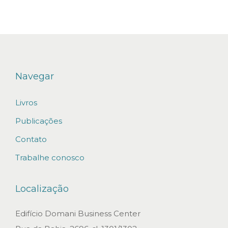
B
a
r
ã
o
Navegar
d
Livros
o
R
Publicações
i
Contato
o
Trabalhe conosco
B
r
Localização
a
n
Edifício Domani Business Center
c