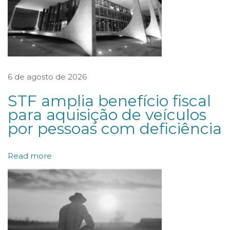
a
b
a
l
h
6 de agosto de 2026
i
STF amplia benefício fiscal
s
para aquisição de veículos
t
por pessoas com deficiência
a
M
Read more
e
m
b
r
o