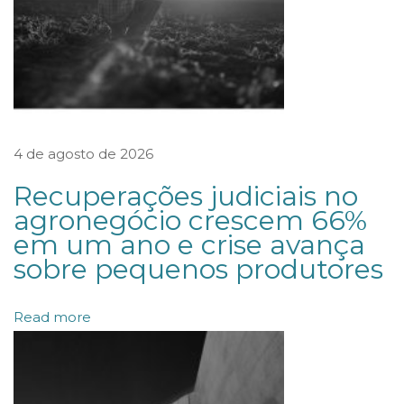
d
o
e
s
c
4 de agosto de 2026
r
i
Recuperações judiciais no
t
agronegócio crescem 66%
em um ano e crise avança
ó
sobre pequenos produtores
r
i
Read more
o
é
i
n