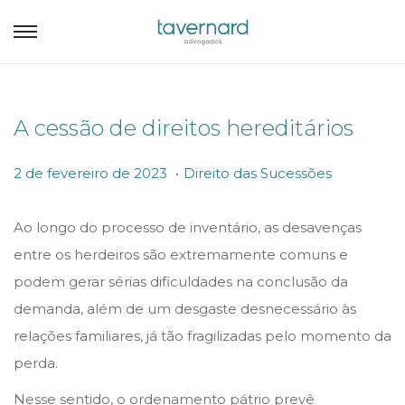
A cessão de direitos hereditários
.
P
P
2
2 de fevereiro de 2023
Direito das Sucessões
o
o
d
s
s
e
Ao longo do processo de inventário, as desavenças
t
t
f
entre os herdeiros são extremamente comuns e
e
e
e
podem gerar sérias dificuldades na conclusão da
d
d
v
demanda, além de um desgaste desnecessário às
o
i
e
relações familiares, já tão fragilizadas pelo momento da
n
n
r
perda.
e
Nesse sentido, o ordenamento pátrio prevê