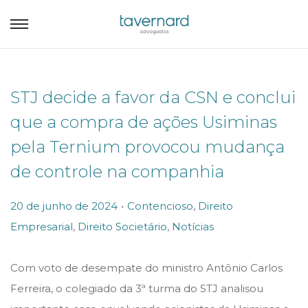
STJ decide a favor da CSN e conclui
que a compra de ações Usiminas
pela Ternium provocou mudança
de controle na companhia
.
P
P
20 de junho de 2024
Contencioso
,
Direito
o
o
Empresarial
,
Direito Societário
,
Notícias
s
s
t
t
Com voto de desempate do ministro Antônio Carlos
e
e
Ferreira, o colegiado da 3ª turma do STJ analisou
d
d