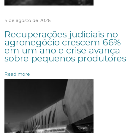
e
s
e
4 de agosto de 2026
i
Recuperações judiciais no
n
agronegócio crescem 66%
f
em um ano e crise avança
r
sobre pequenos produtores
a
e
Read more
s
t
r
u
t
u