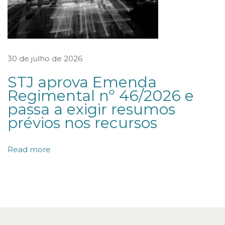
r
a
:
n
30 de julho de 2026
o
v
STJ aprova Emenda
Regimental nº 46/2026 e
a
passa a exigir resumos
s
prévios nos recursos
f
r
Read more
o
n
t
e
i