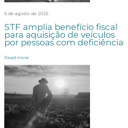
k
6 de agosto de 2026
s
STF amplia benefício fiscal
o
para aquisição de veículos
b
por pessoas com deficiência
r
e
Read more
d
e
b
ê
n
t
u
r