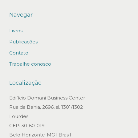
r
a
Navegar
s
p
Livros
a
Publicações
r
Contato
a
Trabalhe conosco
o
i
Localização
n
v
Edifício Domani Business Center
e
Rua da Bahia, 2696, sl. 1301/1302
s
Lourdes
t
CEP: 30160-019
i
Belo Horizonte-MG l Brasil