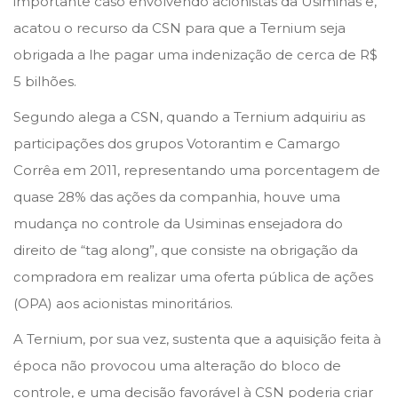
importante caso envolvendo acionistas da Usiminas e,
o
i
acatou o recurso da CSN para que a Ternium seja
n
n
obrigada a lhe pagar uma indenização de cerca de R$
5 bilhões.
Segundo alega a CSN, quando a Ternium adquiriu as
participações dos grupos Votorantim e Camargo
Corrêa em 2011, representando uma porcentagem de
quase 28% das ações da companhia, houve uma
mudança no controle da Usiminas ensejadora do
direito de “tag along”, que consiste na obrigação da
compradora em realizar uma oferta pública de ações
(OPA) aos acionistas minoritários.
A Ternium, por sua vez, sustenta que a aquisição feita à
época não provocou uma alteração do bloco de
controle, e uma decisão favorável à CSN poderia criar