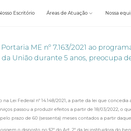
Nosso Escritório
Áreas de Atuação
Nossa equ
a Portaria ME nº 7.163/2021 ao progr
os da União durante 5 anos, preocupa 
 na Lei Federal nº 14.148/2021, a parte da lei que concedia 
ços passou a produzir efeitos a partir de 18/03/2022, o que
elo prazo de 60 (sessenta) meses contados a partir daquel
em o disposto no §2º do Art. 2º da lei instituidora do bene