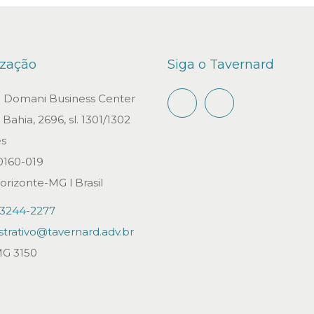
ização
Siga o Tavernard
io Domani Business Center
Bahia, 2696, sl. 1301/1302
s
0160-019
orizonte-MG l Brasil
)3244-2277
strativo@tavernard.adv.br
G 3150