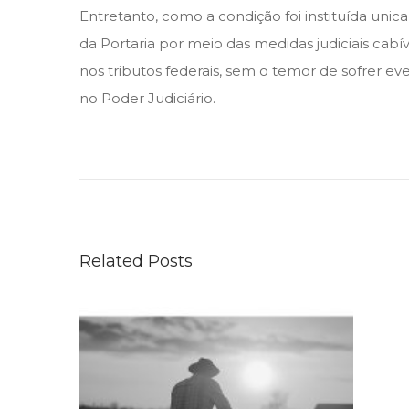
Entretanto, como a condição foi instituída unic
da Portaria por meio das medidas judiciais cab
nos tributos federais, sem o temor de sofrer ev
no Poder Judiciário.
S
T
J
:
A
Related Posts
f
i
n
a
l
,