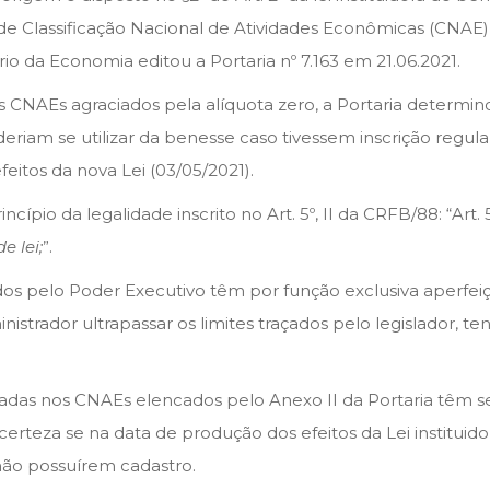
de Classificação Nacional de Atividades Econômicas (CNAE)
o da Economia editou a Portaria nº 7.163 em 21.06.2021.
s CNAEs agraciados pela alíquota zero, a Portaria determin
oderiam se utilizar da benesse caso tivessem inscrição regu
eitos da nova Lei (03/05/2021).
ípio da legalidade inscrito no Art. 5º, II da CRFB/88: “Art. 5
e lei;
”.
dos pelo Poder Executivo têm por função exclusiva aperfeiç
nistrador ultrapassar os limites traçados pelo legislador, 
adas nos CNAEs elencados pelo Anexo II da Portaria têm s
certeza se na data de produção dos efeitos da Lei instituido
ão possuírem cadastro.