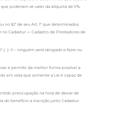
 que poderiam se valer da alíquota de 0%.
ou no §2º de seu Art. 1º que determinados
lar no Cadastur — Cadastro de Prestadores de
º (…):
II – ninguém será obrigado a fazer ou
oar e permitir da melhor forma possível a
tendo em vista que somente a Lei é capaz de
entido preocupação na hora de deixar de
ra do benefício a inscrição junto Cadastur