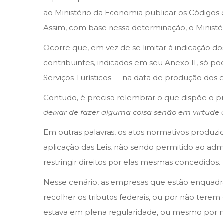
o
i
i
ao Ministério da Economia publicar os Códigos 
n
n
o
Assim, com base nessa determinação, o Ministéri
d
Ocorre que, em vez de se limitar à indicação do
e
contribuintes, indicados em seu Anexo II, só p
2
Serviços Turísticos — na data de produção dos ef
0
2
Contudo, é preciso relembrar o que dispõe o princ
2
deixar de fazer alguma coisa senão em virtude d
Em outras palavras, os atos normativos produzi
aplicação das Leis, não sendo permitido ao admi
restringir direitos por elas mesmas concedidos.
Nesse cenário, as empresas que estão enquadr
recolher os tributos federais, ou por não terem 
estava em plena regularidade, ou mesmo por n