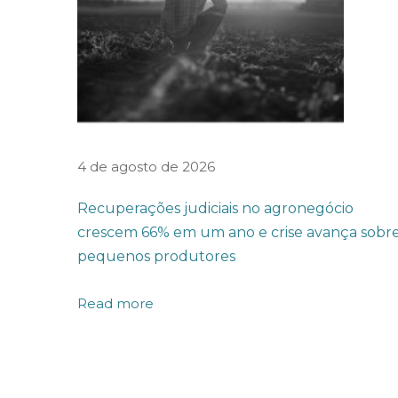
u
m
f
u
n
d
4 de agosto de 2026
o
Recuperações judiciais no agronegócio
d
crescem 66% em um ano e crise avança sobr
e
pequenos produtores
i
n
Read more
v
e
s