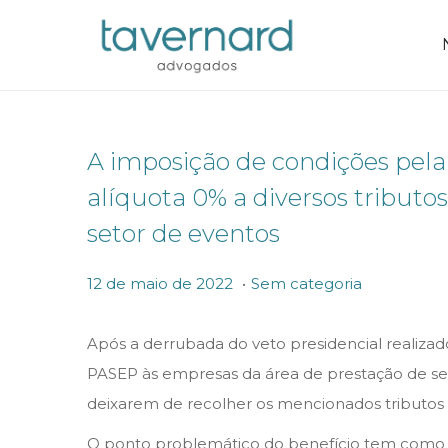
A imposição de condições pel
alíquota 0% a diversos tribut
setor de eventos
.
P
P
1
12 de maio de 2022
Sem categoria
o
o
2
s
s
d
Após a derrubada do veto presidencial realizado
t
t
e
PASEP às empresas da área de prestação de servi
e
e
m
deixarem de recolher os mencionados tributos p
d
d
a
O ponto problemático do benefício tem como orig